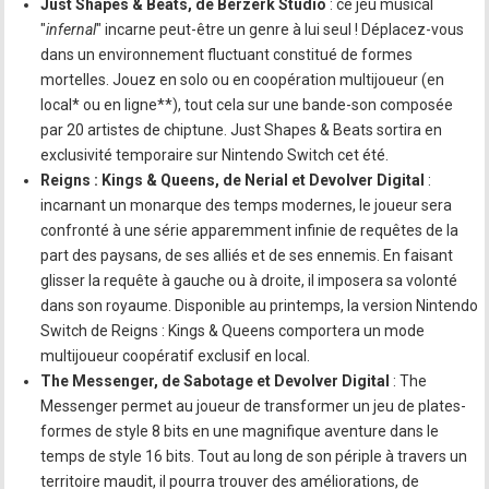
Just Shapes & Beats, de Berzerk Studio
: ce jeu musical
"
infernal
" incarne peut-être un genre à lui seul ! Déplacez-vous
dans un environnement fluctuant constitué de formes
mortelles. Jouez en solo ou en coopération multijoueur (en
local* ou en ligne**), tout cela sur une bande-son composée
par 20 artistes de chiptune. Just Shapes & Beats sortira en
exclusivité temporaire sur Nintendo Switch cet été.
Reigns : Kings & Queens, de Nerial et Devolver Digital
:
incarnant un monarque des temps modernes, le joueur sera
confronté à une série apparemment infinie de requêtes de la
part des paysans, de ses alliés et de ses ennemis. En faisant
glisser la requête à gauche ou à droite, il imposera sa volonté
dans son royaume. Disponible au printemps, la version Nintendo
Switch de Reigns : Kings & Queens comportera un mode
multijoueur coopératif exclusif en local.
The Messenger, de Sabotage et Devolver Digital
: The
Messenger permet au joueur de transformer un jeu de plates-
formes de style 8 bits en une magnifique aventure dans le
temps de style 16 bits. Tout au long de son périple à travers un
territoire maudit, il pourra trouver des améliorations, de