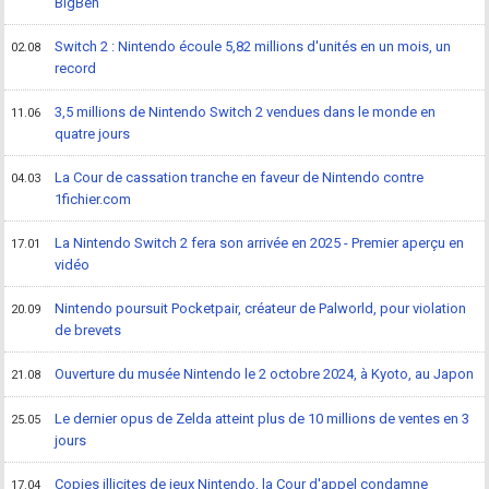
BigBen
Switch 2 : Nintendo écoule 5,82 millions d'unités en un mois, un
02.08
record
3,5 millions de Nintendo Switch 2 vendues dans le monde en
11.06
quatre jours
La Cour de cassation tranche en faveur de Nintendo contre
04.03
1fichier.com
La Nintendo Switch 2 fera son arrivée en 2025 - Premier aperçu en
17.01
vidéo
Nintendo poursuit Pocketpair, créateur de Palworld, pour violation
20.09
de brevets
Ouverture du musée Nintendo le 2 octobre 2024, à Kyoto, au Japon
21.08
Le dernier opus de Zelda atteint plus de 10 millions de ventes en 3
25.05
jours
Copies illicites de jeux Nintendo, la Cour d'appel condamne
17.04