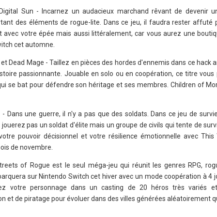
t Digital Sun - Incarnez un audacieux marchand rêvant de devenir 
ant des éléments de rogue-lite. Dans ce jeu, il faudra rester affuté 
 avec votre épée mais aussi littéralement, car vous aurez une boutiqu
witch cet automne.
os et Dead Mage - Taillez en pièces des hordes d'ennemis dans ce hack 
istoire passionnante. Jouable en solo ou en coopération, ce titre vous
 qui se bat pour défendre son héritage et ses membres. Children of Mor
s - Dans une guerre, il n'y a pas que des soldats. Dans ce jeu de surv
jouerez pas un soldat d'élite mais un groupe de civils qui tente de sur
 votre pouvoir décisionnel et votre résilience émotionnelle avec This
mois de novembre.
Streets of Rogue est le seul méga-jeu qui réunit les genres RPG, rogu
il débarquera sur Nintendo Switch cet hiver avec un mode coopération à 4 
ssez votre personnage dans un casting de 20 héros très variés et
on et de piratage pour évoluer dans des villes générées aléatoirement 