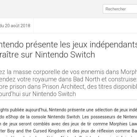
 du 20 août 2018
ntendo présente les jeux indépendant
raître sur Nintendo Switch
ez la masse corporelle de vos ennemis dans Morph
endez votre royaume dans Bad North et construise
pre prison dans Prison Architect, des titres disponib
ourd'hui sur Nintendo Switch
ights publiée aujourd'hui, Nintendo présente une sélection de jeux in
ndo eShop de la console Nintendo Switch. Les possesseurs de Ninten
tion de jeux seront comblés avec des jeux de tir comme Morphies Law
er Boy and the Cursed Kingdom et des jeux de réflexion comme Bab