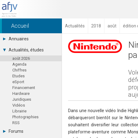
Accueil
Actualités
2018
août
édition
Annuaires
Ni
Toutes les sociétés (691)
Actualités, études
pa
Studios (418)
août 2026
Editeurs (49)
Agenda
Distributeurs (16)
Chiffres
Hard. / Accessoires (10)
Vol
Etudes
Middlewares (15)
déf
eSport
Prestataires (99)
pro
Financement
Assoc. / Syndicats (21)
auj
Hardware
Formations / Ecoles (46)
Juridiques
Presse spécialisée (17)
Vidéos
Dans une nouvelle vidéo Indie Highl
Librairie
Photographies
débarqueront bientôt sur le Ninte
RSS
souhaitent diversifier leur collec
Forums
plateforme-aventure comme Monst