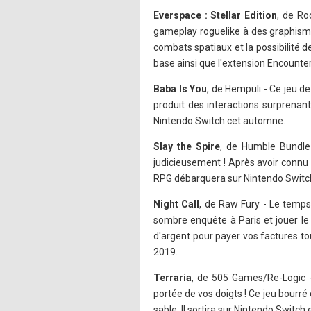
Everspace : Stellar Edition
, de Ro
gameplay roguelike à des graphisme
combats spatiaux et la possibilité d
base ainsi que l'extension Encounter
Baba Is You
, de Hempuli - Ce jeu d
produit des interactions surprenant
Nintendo Switch cet automne.
Slay the Spire
, de Humble Bundle 
judicieusement ! Après avoir connu l
RPG débarquera sur Nintendo Switc
Night Call
, de Raw Fury - Le temps 
sombre enquête à Paris et jouer le
d'argent pour payer vos factures tou
2019.
Terraria
, de 505 Games/Re-Logic -
portée de vos doigts ! Ce jeu bourré d
sable. Il sortira sur Nintendo Switch