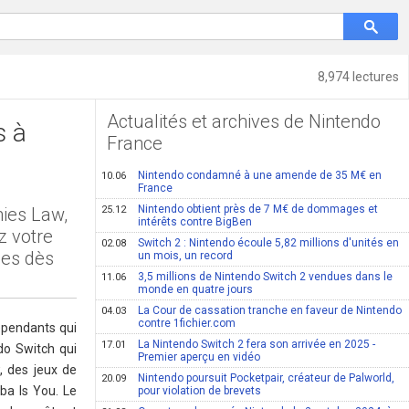
8,974 lectures
Actualités et archives de Nintendo
s à
France
Nintendo condamné à une amende de 35 M€ en
10.06
France
Nintendo obtient près de 7 M€ de dommages et
ies Law,
25.12
intérêts contre BigBen
z votre
Switch 2 : Nintendo écoule 5,82 millions d'unités en
02.08
les dès
un mois, un record
3,5 millions de Nintendo Switch 2 vendues dans le
11.06
monde en quatre jours
La Cour de cassation tranche en faveur de Nintendo
04.03
contre 1fichier.com
dépendants qui
La Nintendo Switch 2 fera son arrivée en 2025 -
17.01
do Switch qui
Premier aperçu en vidéo
, des jeux de
Nintendo poursuit Pocketpair, créateur de Palworld,
20.09
a Is You. Le
pour violation de brevets