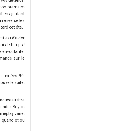
l vos détenus,
ition premium
fi en ajoutant
i renverse les
tard cet été.
tif est d'aider
ais le temps !
ue envoûtante.
mande sur le
es années 90,
uvelle suite,
 nouveau titre
Wonder Boy in
meplay varié,
s quand et où