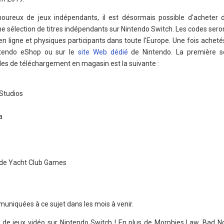
oureux de jeux indépendants, il est désormais possible d'acheter
 sélection de titres indépendants sur Nintendo Switch. Les codes seron
n ligne et physiques participants dans toute l'Europe. Une fois achetés
intendo eShop ou sur le
site Web dédié
de Nintendo. La première sé
des de téléchargement en magasin est la suivante :
Studios
a
, de Yacht Club Games
uniquées à ce sujet dans les mois à venir.
de jeux vidéo sur Nintendo Switch ! En plus de Morphies Law, Bad No