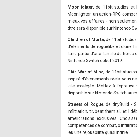
Moonlighter
, de 11bit studios e
Moonlighter, un action-RPG comport
mieux vos affaires - non seulement
titre sera disponible sur Nintendo S
Children of Morta
, de 11bit studi
d'éléments de roguelike et d'une h
faire partie d'une famille de héros
Nintendo Switch début 2019.
This War of Mine
, de 11bit studio
inspiré d'événements réels, vous ne 
ville assiégée. Mettez à l'épreuve
disponible sur Nintendo Switch au 
Streets of Rogue
, de tinyBuild - 
infiltration, tir, beat them all, et 
améliorations exclusives. Choisi
compétences de combat, d'infiltrati
jeu une rejouabilité quasi infinie.