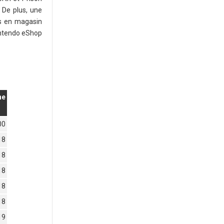
 De plus, une
és en magasin
Nintendo eShop
ne
00
18
18
18
18
18
19