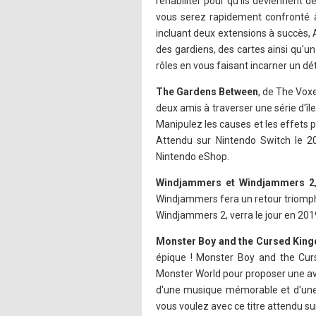
réhabiliter pour qu'ils deviennent d
vous serez rapidement confronté à
incluant deux extensions à succès, 
des gardiens, des cartes ainsi qu'un
rôles en vous faisant incarner un dé
The Gardens Between
, de The Voxel
deux amis à traverser une série d'î
Manipulez les causes et les effets 
Attendu sur Nintendo Switch le 
Nintendo eShop.
Windjammers et Windjammers 2
Windjammers fera un retour triomph
Windjammers 2, verra le jour en 201
Monster Boy and the Cursed Kin
épique ! Monster Boy and the Cur
Monster World pour proposer une av
d'une musique mémorable et d'une 
vous voulez avec ce titre attendu s