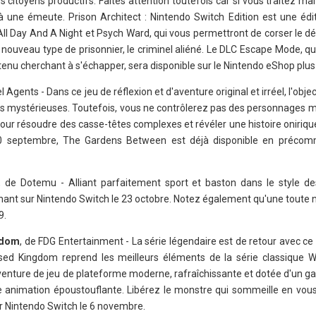
es citoyens productifs. Faites attention toutefois car si vous traitez ma
 une émeute. Prison Architect : Nintendo Switch Edition est une éd
All Day And A Night et Psych Ward, qui vous permettront de corser le dé
 nouveau type de prisonnier, le criminel aliéné. Le DLC Escape Mode, qu
tenu cherchant à s'échapper, sera disponible sur le Nintendo eShop plus 
 Agents - Dans ce jeu de réflexion et d'aventure original et irréel, l'objec
les mystérieuses. Toutefois, vous ne contrôlerez pas des personnages m
pour résoudre des casse-têtes complexes et révéler une histoire oniriq
20 septembre, The Gardens Between est déjà disponible en précom
, de Dotemu - Alliant parfaitement sport et baston dans le style d
ant sur Nintendo Switch le 23 octobre. Notez également qu'une toute no
9.
gdom
, de FDG Entertainment - La série légendaire est de retour avec ce
sed Kingdom reprend les meilleurs éléments de la série classique 
enture de jeu de plateforme moderne, rafraîchissante et dotée d'un ga
animation époustouflante. Libérez le monstre qui sommeille en vou
ur Nintendo Switch le 6 novembre.