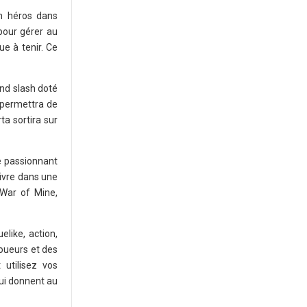
un héros dans
pour gérer au
e à tenir. Ce
and slash doté
 permettra de
ta sortira sur
ie passionnant
vivre dans une
 War of Mine,
elike, action,
joueurs et des
 utilisez vos
qui donnent au