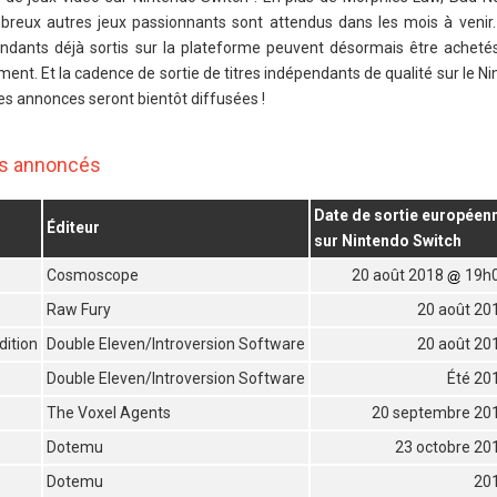
mbreux autres jeux passionnants sont attendus dans les mois à venir.
pendants déjà sortis sur la plateforme peuvent désormais être achet
nt. Et la cadence de sortie de titres indépendants de qualité sur le 
les annonces seront bientôt diffusées !
res annoncés
Date de sortie européen
Éditeur
sur Nintendo Switch
Cosmoscope
20 août 2018
19h
Raw Fury
20 août 20
dition
Double Eleven/Introversion Software
20 août 20
Double Eleven/Introversion Software
Été 20
The Voxel Agents
20 septembre 20
Dotemu
23 octobre 20
Dotemu
20