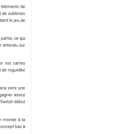
es éléments de
t de sublimes
ient le jeu de
partie, ce qui
re attendu sur
ir vos cartes
t de roguelike
fera vivre une
 gagner assez
o Switch début
un monde à la
u concept bac à