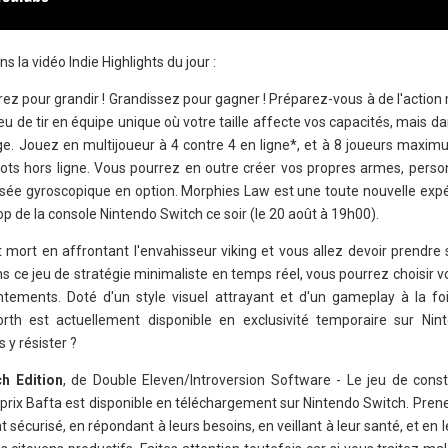
s la vidéo Indie Highlights du jour :
rez pour grandir ! Grandissez pour gagner ! Préparez-vous à de l'acti
u de tir en équipe unique où votre taille affecte vos capacités, mais da
ge. Jouez en multijoueur à 4 contre 4 en ligne*, et à 8 joueurs maximu
 bots hors ligne. Vous pourrez en outre créer vos propres armes, perso
visée gyroscopique en option. Morphies Law est une toute nouvelle expé
hop de la console Nintendo Switch ce soir (le 20 août à 19h00).
t mort en affrontant l'envahisseur viking et vous allez devoir prendre
 ce jeu de stratégie minimaliste en temps réel, vous pourrez choisir vo
ntements. Doté d'un style visuel attrayant et d'un gameplay à la fo
rth est actuellement disponible en exclusivité temporaire sur Nin
s y résister ?
ch Edition
, de Double Eleven/Introversion Software - Le jeu de const
 prix Bafta est disponible en téléchargement sur Nintendo Switch. Pren
sécurisé, en répondant à leurs besoins, en veillant à leur santé, et en l