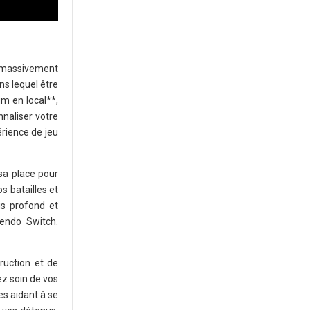
on massivement
ns lequel être
m en local**,
nnaliser votre
rience de jeu
 sa place pour
s batailles et
is profond et
tendo Switch.
ruction et de
ez soin de vos
es aidant à se