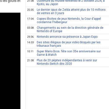
s les goûts et
Ouverture du musée Nintendo le 2 octobre 2024, à
21.08
Kyoto, au Japon
Le dernier opus de Zelda atteint plus de 10 millions
25.05
de ventes en 3 jours
Copies illicites de jeux Nintendo, la Cour d'appel
17.04
condamne l'hébergeur
Changements au sein de la direction générale de
03.08
Nintendo of Europe
Nintendo annonce sa présence à Japan Expo
29.06
Des sites illégaux de jeux vidéo bloqués par les
14.03
tribunaux français
Super Mario Bros. fête son 35e anniversaire sur
10.11
Game & Watch
Plus de 20 pépites indépendantes à venir sur
21.08
Nintendo Switch dès 2020