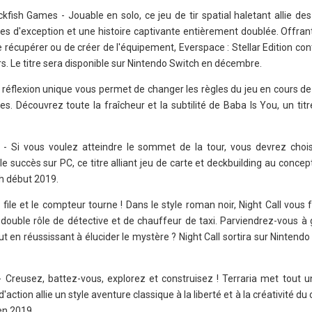
ckfish Games - Jouable en solo, ce jeu de tir spatial haletant allie d
s d'exception et une histoire captivante entièrement doublée. Offran
e récupérer ou de créer de l'équipement, Everspace : Stellar Edition cont
s. Le titre sera disponible sur Nintendo Switch en décembre.
e réflexion unique vous permet de changer les règles du jeu en cours de 
es. Découvrez toute la fraîcheur et la subtilité de Baba Is You, un tit
- Si vous voulez atteindre le sommet de la tour, vous devrez chois
e succès sur PC, ce titre alliant jeu de carte et deckbuilding au concep
h début 2019.
file et le compteur tourne ! Dans le style roman noir, Night Call vous 
 double rôle de détective et de chauffeur de taxi. Parviendrez-vous à
t en réussissant à élucider le mystère ? Night Call sortira sur Nintend
 Creusez, battez-vous, explorez et construisez ! Terraria met tout 
'action allie un style aventure classique à la liberté et à la créativité d
 en 2019.