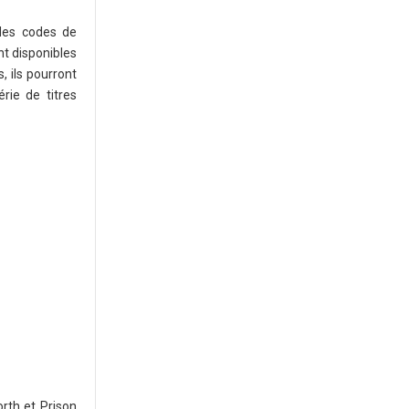
 des codes de
t disponibles
, ils pourront
rie de titres
rth et Prison