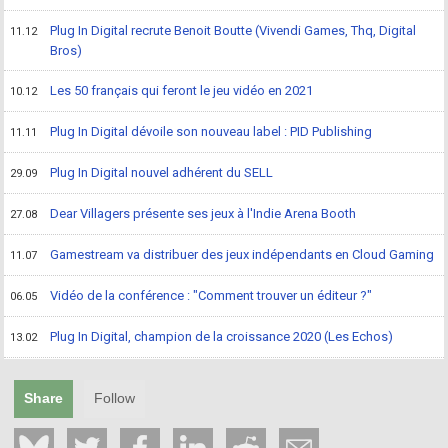
Plug In Digital recrute Benoit Boutte (Vivendi Games, Thq, Digital
11.12
Bros)
Les 50 français qui feront le jeu vidéo en 2021
10.12
Plug In Digital dévoile son nouveau label : PID Publishing
11.11
Plug In Digital nouvel adhérent du SELL
29.09
Dear Villagers présente ses jeux à l'Indie Arena Booth
27.08
Gamestream va distribuer des jeux indépendants en Cloud Gaming
11.07
Vidéo de la conférence : "Comment trouver un éditeur ?"
06.05
Plug In Digital, champion de la croissance 2020 (Les Echos)
13.02
Share
Follow