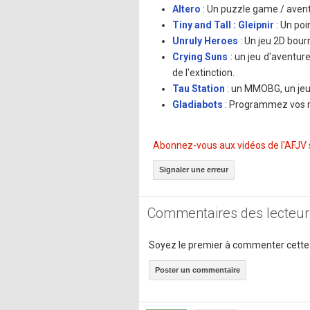
Altero
: Un puzzle game / avent
Tiny and Tall : Gleipnir
: Un poi
Unruly Heroes
: Un jeu 2D bourr
Crying Suns
: un jeu d'aventure
de l'extinction.
Tau Station
: un MMOBG, un jeu 
Gladiabots
: Programmez vos ro
Abonnez-vous aux vidéos de l'AFJV
Signaler une erreur
Commentaires des lecteur
Soyez le premier à commenter cette
Poster un commentaire