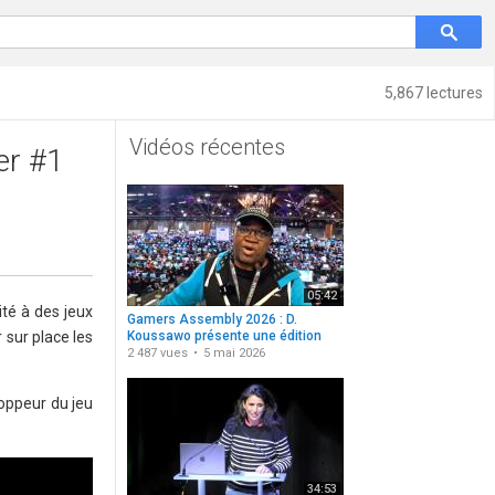
5,867 lectures
Vidéos récentes
er #1
05:42
ité à des jeux
Gamers Assembly 2026 : D.
 sur place les
Koussawo présente une édition
repensée
2 487 vues
5 mai 2026
loppeur du jeu
34:53