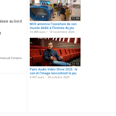
11:09
alaxie au bord
MO5 annonce l'ouverture de son
musée dédié à l'histoire du jeu
vidéo
10 083 vues
10 novembre 2025
t.
Emmanuel Forsans
11:13
Paris Audio Video Show 2025 : le
son et l'image rencontrent le jeu
vidéo
6 497 vues
24 octobre 2025