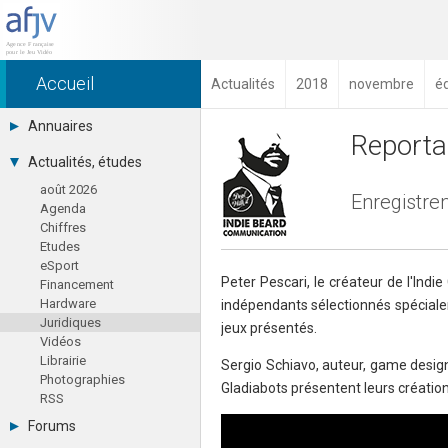
Accueil
Actualités
2018
novembre
é
Annuaires
Reporta
Toutes les sociétés (691)
Actualités, études
Studios (418)
août 2026
Editeurs (49)
Enregistre
Agenda
Distributeurs (16)
Chiffres
Hard. / Accessoires (10)
Etudes
Middlewares (15)
eSport
Prestataires (99)
Peter Pescari, le créateur de l'Indie
Financement
Assoc. / Syndicats (21)
Hardware
indépendants sélectionnés spécialeme
Formations / Ecoles (46)
Juridiques
Presse spécialisée (17)
jeux présentés.
Vidéos
Librairie
Sergio Schiavo, auteur, game design
Photographies
Gladiabots présentent leurs création 
RSS
Forums