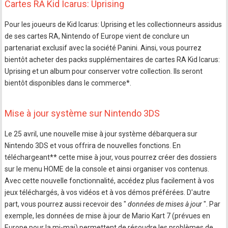
Cartes RA Kid Icarus: Uprising
Pour les joueurs de Kid Icarus: Uprising et les collectionneurs assidus
de ses cartes RA, Nintendo of Europe vient de conclure un
partenariat exclusif avec la société Panini. Ainsi, vous pourrez
bientôt acheter des packs supplémentaires de cartes RA Kid Icarus:
Uprising et un album pour conserver votre collection. Ils seront
bientôt disponibles dans le commerce*.
Mise à jour système sur Nintendo 3DS
Le 25 avril, une nouvelle mise à jour système débarquera sur
Nintendo 3DS et vous offrira de nouvelles fonctions. En
téléchargeant** cette mise à jour, vous pourrez créer des dossiers
sur le menu HOME de la console et ainsi organiser vos contenus.
Avec cette nouvelle fonctionnalité, accédez plus facilement à vos
jeux téléchargés, à vos vidéos et à vos démos préférées. D'autre
part, vous pourrez aussi recevoir des "
données de mises à jour
". Par
exemple, les données de mise à jour de Mario Kart 7 (prévues en
Europe pour la mi-mai) permettent de résoudre les problèmes de