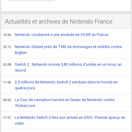
Actualités et archives de Nintendo France
Nintendo condamné à une amende de 35 M€ en France
10.06
Nintendo obtient près de 7 M€ de dommages et intérêts contre
25.12
BigBen
Switch 2 : Nintendo écoule 5,82 millions d'unités en un mois, un
02.08
record
3,5 millions de Nintendo Switch 2 vendues dans le monde en
11.06
quatre jours
La Cour de cassation tranche en faveur de Nintendo contre
04.03
1fichier.com
La Nintendo Switch 2 fera son arrivée en 2025 - Premier aperçu en
17.01
vidéo