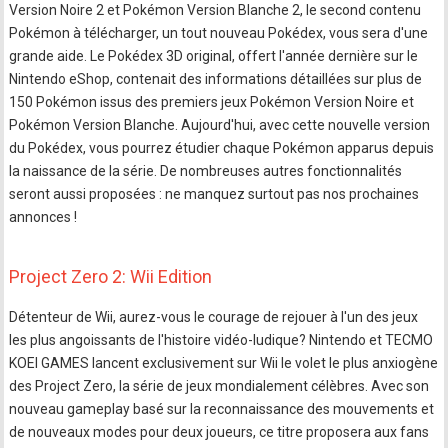
Version Noire 2 et Pokémon Version Blanche 2, le second contenu
Pokémon à télécharger, un tout nouveau Pokédex, vous sera d'une
grande aide. Le Pokédex 3D original, offert l'année dernière sur le
Nintendo eShop, contenait des informations détaillées sur plus de
150 Pokémon issus des premiers jeux Pokémon Version Noire et
Pokémon Version Blanche. Aujourd'hui, avec cette nouvelle version
du Pokédex, vous pourrez étudier chaque Pokémon apparus depuis
la naissance de la série. De nombreuses autres fonctionnalités
seront aussi proposées : ne manquez surtout pas nos prochaines
annonces !
Project Zero 2: Wii Edition
Détenteur de Wii, aurez-vous le courage de rejouer à l'un des jeux
les plus angoissants de l'histoire vidéo-ludique? Nintendo et TECMO
KOEI GAMES lancent exclusivement sur Wii le volet le plus anxiogène
des Project Zero, la série de jeux mondialement célèbres. Avec son
nouveau gameplay basé sur la reconnaissance des mouvements et
de nouveaux modes pour deux joueurs, ce titre proposera aux fans