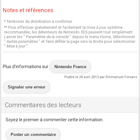
Notes et références
* Territoires de distribution à confirmer.
** Pour effectuer gratuitement et facilement la mise à jour système
recommandée, les détenteurs de Nintendo 3DS peuvent tout simplement :
Lancer les "
Paramètres de la console
" depuis le menu Home, Sélectionner
"
Autres paramètres
" et faire défiler la page vers la droite pour sélectionner
"
Mise à jour
".
Plus d'informations sur
Nintendo France
Publié le 24 avril 2012 par Emmanuel Forsans
Signaler une erreur
Commentaires des lecteurs
Soyez le premier à commenter cette information.
Poster un commentaire