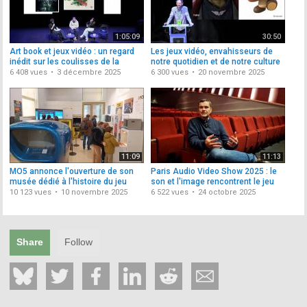
1:05:09
30:50
Art book et jeux vidéo : un regard
Les jeux vidéo, envahisseurs de
inédit sur les coulisses de la
notre quotidien et de notre culture
création
6 408 vues
3 décembre 2025
6 300 vues
20 novembre 2025
11:09
11:13
MO5 annonce l'ouverture de son
Paris Audio Video Show 2025 : le
musée dédié à l'histoire du jeu
son et l'image rencontrent le jeu
vidéo
vidéo
10 123 vues
10 novembre 2025
6 522 vues
24 octobre 2025
Share
Follow