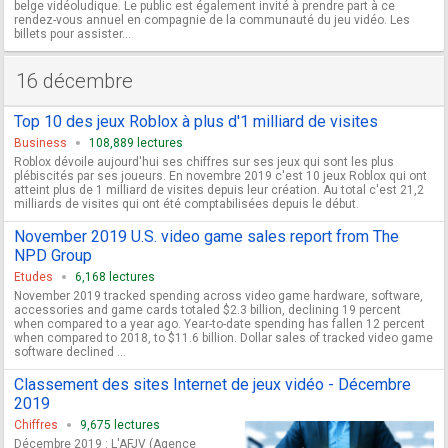
belge vidéoludique. Le public est également invité à prendre part à ce
rendez-vous annuel en compagnie de la communauté du jeu vidéo. Les
billets pour assister...
16 décembre
Top 10 des jeux Roblox à plus d'1 milliard de visites
Business
108,889 lectures
Roblox dévoile aujourd'hui ses chiffres sur ses jeux qui sont les plus
plébiscités par ses joueurs. En novembre 2019 c'est 10 jeux Roblox qui ont
atteint plus de 1 milliard de visites depuis leur création. Au total c'est 21,2
milliards de visites qui ont été comptabilisées depuis le début.
November 2019 U.S. video game sales report from The
NPD Group
Etudes
6,168 lectures
November 2019 tracked spending across video game hardware, software,
accessories and game cards totaled $2.3 billion, declining 19 percent
when compared to a year ago. Year-to-date spending has fallen 12 percent
when compared to 2018, to $11.6 billion. Dollar sales of tracked video game
software declined ...
Classement des sites Internet de jeux vidéo - Décembre
2019
Chiffres
9,675 lectures
Décembre 2019 : L'AFJV (Agence