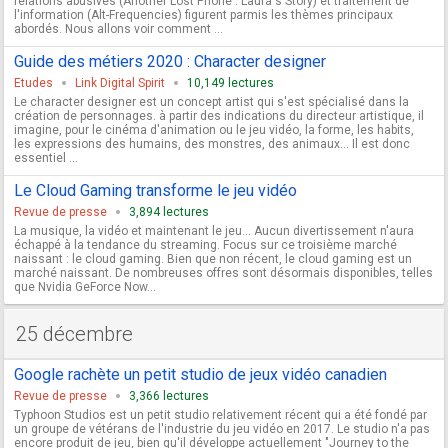
relations abusives (Another Lost Phone : Laura's Story) et traitement de
l'information (Alt-Frequencies) figurent parmis les thèmes principaux
abordés. Nous allons voir comment ...
Guide des métiers 2020 : Character designer
Etudes
Link Digital Spirit
10,149 lectures
Le character designer est un concept artist qui s'est spécialisé dans la
création de personnages. à partir des indications du directeur artistique, il
imagine, pour le cinéma d'animation ou le jeu vidéo, la forme, les habits,
les expressions des humains, des monstres, des animaux… Il est donc
essentiel ...
Le Cloud Gaming transforme le jeu vidéo
Revue de presse
3,894 lectures
La musique, la vidéo et maintenant le jeu... Aucun divertissement n'aura
échappé à la tendance du streaming. Focus sur ce troisième marché
naissant : le cloud gaming. Bien que non récent, le cloud gaming est un
marché naissant. De nombreuses offres sont désormais disponibles, telles
que Nvidia GeForce Now...
25 décembre
Google rachète un petit studio de jeux vidéo canadien
Revue de presse
3,366 lectures
Typhoon Studios est un petit studio relativement récent qui a été fondé par
un groupe de vétérans de l'industrie du jeu vidéo en 2017. Le studio n'a pas
encore produit de jeu, bien qu'il développe actuellement "Journey to the