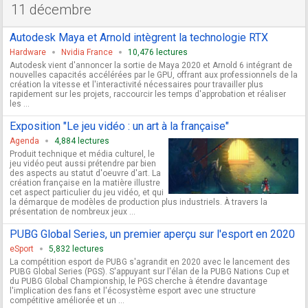
11 décembre
Autodesk Maya et Arnold intègrent la technologie RTX
Hardware
Nvidia France
10,476 lectures
Autodesk vient d'annoncer la sortie de Maya 2020 et Arnold 6 intégrant de
nouvelles capacités accélérées par le GPU, offrant aux professionnels de la
création la vitesse et l'interactivité nécessaires pour travailler plus
rapidement sur les projets, raccourcir les temps d'approbation et réaliser
les ...
Exposition "Le jeu vidéo : un art à la française"
Agenda
4,884 lectures
Produit technique et média culturel, le
jeu vidéo peut aussi prétendre par bien
des aspects au statut d'oeuvre d'art. La
création française en la matière illustre
cet aspect particulier du jeu vidéo, et qui
la démarque de modèles de production plus industriels. À travers la
présentation de nombreux jeux ...
PUBG Global Series, un premier aperçu sur l'esport en 2020
eSport
5,832 lectures
La compétition esport de PUBG s'agrandit en 2020 avec le lancement des
PUBG Global Series (PGS). S'appuyant sur l'élan de la PUBG Nations Cup et
du PUBG Global Championship, le PGS cherche à étendre davantage
l'implication des fans et l'écosystème esport avec une structure
compétitive améliorée et un ...