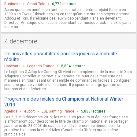
Business
Smart Tale
6,772 lectures
Après quelques années en tant qu'illustrateur, Jérôme rejoint Kalisto en
1999 puis Tiwak (Ubisoft depuis) en tant qu'artiste sur des projets comme
Adibou et Tork. Il s'éloigne des jeux vidéo pendant 7 ans en devenant
Directeur Artistique d'un label indépendant de musique rock. Il s'exile par la
suite au ...
4 décembre
De nouvelles possibilités pour les joueurs à mobilité
réduite
Hardware
Logitech France
8,804 lectures
Le Logitech G Adaptive Gaming Kit vient en complément de la manette Xbox
Adaptive Controller et permet aux gamers de jouer de la meilleure des
manières en fournissant un ensemble de commandes faciles à configurer
pour une grande variété d'utilisations. Il propose une large gamme de
boutons et de gâchettes...
Programme des finales du Championnat National Winter
2019
Agenda
eSport
ESL Gaming France
5,836 lectures
Les 6, 7 et 8 décembre 2019, les meilleurs joueurs et équipes françaises
s'affronteront pour décrocher le titre de champion national et se partager
pas moins de 23.000€ de cash-prize. L'événement se tiendra pour la
première fois dans la ville d'Arles (Bouches-du-Rhône) sur la scène
principale de ...