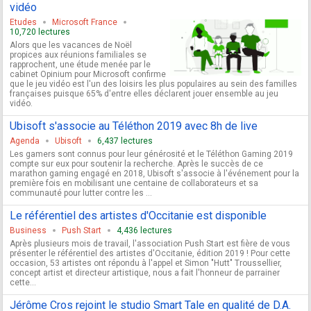
vidéo
Etudes
Microsoft France
10,720 lectures
Alors que les vacances de Noël
propices aux réunions familiales se
rapprochent, une étude menée par le
cabinet Opinium pour Microsoft confirme
que le jeu vidéo est l'un des loisirs les plus populaires au sein des familles
françaises puisque 65% d'entre elles déclarent jouer ensemble au jeu
vidéo.
Ubisoft s'associe au Téléthon 2019 avec 8h de live
Agenda
Ubisoft
6,437 lectures
Les gamers sont connus pour leur générosité et le Téléthon Gaming 2019
compte sur eux pour soutenir la recherche. Après le succès de ce
marathon gaming engagé en 2018, Ubisoft s'associe à l'événement pour la
première fois en mobilisant une centaine de collaborateurs et sa
communauté pour lutter contre les ...
Le référentiel des artistes d'Occitanie est disponible
Business
Push Start
4,436 lectures
Après plusieurs mois de travail, l'association Push Start est fière de vous
présenter le référentiel des artistes d'Occitanie, édition 2019 ! Pour cette
occasion, 53 artistes ont répondu à l'appel et Simon "Hutt" Troussellier,
concept artist et directeur artistique, nous a fait l'honneur de parrainer
cette...
Jérôme Cros rejoint le studio Smart Tale en qualité de D.A.