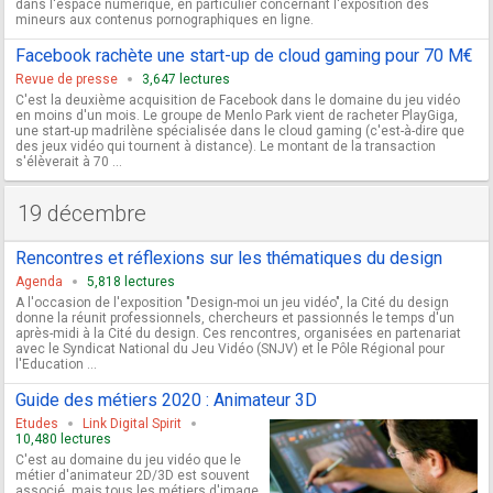
dans l'espace numérique, en particulier concernant l'exposition des
mineurs aux contenus pornographiques en ligne.
Facebook rachète une start-up de cloud gaming pour 70 M€
Revue de presse
3,647 lectures
C'est la deuxième acquisition de Facebook dans le domaine du jeu vidéo
en moins d'un mois. Le groupe de Menlo Park vient de racheter PlayGiga,
une start-up madrilène spécialisée dans le cloud gaming (c'est-à-dire que
des jeux vidéo qui tournent à distance). Le montant de la transaction
s'élèverait à 70 ...
19 décembre
Rencontres et réflexions sur les thématiques du design
Agenda
5,818 lectures
A l'occasion de l'exposition "Design-moi un jeu vidéo", la Cité du design
donne la réunit professionnels, chercheurs et passionnés le temps d'un
après-midi à la Cité du design. Ces rencontres, organisées en partenariat
avec le Syndicat National du Jeu Vidéo (SNJV) et le Pôle Régional pour
l'Education ...
Guide des métiers 2020 : Animateur 3D
Etudes
Link Digital Spirit
10,480 lectures
C'est au domaine du jeu vidéo que le
métier d'animateur 2D/3D est souvent
associé, mais tous les métiers d'image