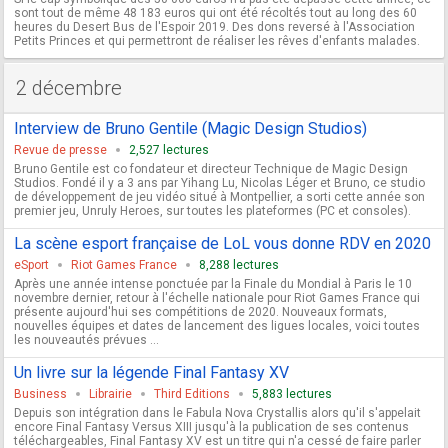
sont tout de même 48 183 euros qui ont été récoltés tout au long des 60
heures du Desert Bus de l'Espoir 2019. Des dons reversé à l'Association
Petits Princes et qui permettront de réaliser les rêves d'enfants malades.
2 décembre
Interview de Bruno Gentile (Magic Design Studios)
Revue de presse
2,527 lectures
Bruno Gentile est co fondateur et directeur Technique de Magic Design
Studios. Fondé il y a 3 ans par Yihang Lu, Nicolas Léger et Bruno, ce studio
de développement de jeu vidéo situé à Montpellier, a sorti cette année son
premier jeu, Unruly Heroes, sur toutes les plateformes (PC et consoles).
La scène esport française de LoL vous donne RDV en 2020
eSport
Riot Games France
8,288 lectures
Après une année intense ponctuée par la Finale du Mondial à Paris le 10
novembre dernier, retour à l'échelle nationale pour Riot Games France qui
présente aujourd'hui ses compétitions de 2020. Nouveaux formats,
nouvelles équipes et dates de lancement des ligues locales, voici toutes
les nouveautés prévues ...
Un livre sur la légende Final Fantasy XV
Business
Librairie
Third Editions
5,883 lectures
Depuis son intégration dans le Fabula Nova Crystallis alors qu'il s'appelait
encore Final Fantasy Versus XIII jusqu'à la publication de ses contenus
téléchargeables, Final Fantasy XV est un titre qui n'a cessé de faire parler