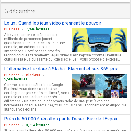
3 décembre
Le un : Quand les jeux vidéo prennent le pouvoir
Business
7,346 lectures
À travers le monde, près de deux
milliards de personnes jouent
quotidiennement, que ce soit sur une
console, un ordinateur ou un
smartphone. Porté par des progrès
technologiques faramineux, le jeu vidéo s'est imposé comme l'industrie
culturelle la plus puissante du xxie siècle. Le 1 vous propose d'explorer...
L'alternative tricolore à Stadia : Blacknut et ses 365 jeux
Business
Blacknut
5,508 lectures
Comme le propose Stadia de Google,
Blacknut vous donne accès à un
catalogue de jeux vidéo en illimité, sans
console et sans achats intégrés. La
différence ? Un catalogue désormais riche de 365 jeux (avec des
nouveautés chaque semaine), tous inclus dans l'abonnement et disponible
sur tous vos écrans.
Près de 50 000 € récoltés par le Desert Bus de l'Espoir
Business
3,714 lectures
Si le cap symbolique des 50 000 euros n'a pas été dépassé cette année, ce