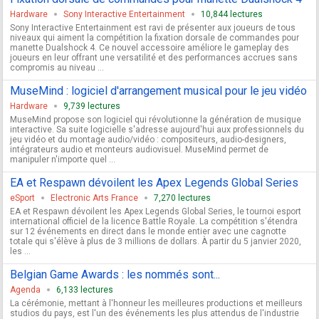
Hardware
Sony Interactive Entertainment
10,844 lectures
Sony Interactive Entertainment est ravi de présenter aux joueurs de tous
niveaux qui aiment la compétition la fixation dorsale de commandes pour
manette Dualshock 4. Ce nouvel accessoire améliore le gameplay des
joueurs en leur offrant une versatilité et des performances accrues sans
compromis au niveau ...
MuseMind : logiciel d'arrangement musical pour le jeu vidéo
Hardware
9,739 lectures
MuseMind propose son logiciel qui révolutionne la génération de musique
interactive. Sa suite logicielle s'adresse aujourd'hui aux professionnels du
jeu vidéo et du montage audio/vidéo : compositeurs, audio-designers,
intégrateurs audio et monteurs audiovisuel. MuseMind permet de
manipuler n'importe quel ...
EA et Respawn dévoilent les Apex Legends Global Series
eSport
Electronic Arts France
7,270 lectures
EA et Respawn dévoilent les Apex Legends Global Series, le tournoi esport
international officiel de la licence Battle Royale. La compétition s'étendra
sur 12 événements en direct dans le monde entier avec une cagnotte
totale qui s'élève à plus de 3 millions de dollars. À partir du 5 janvier 2020,
les ...
Belgian Game Awards : les nommés sont...
Agenda
6,133 lectures
La cérémonie, mettant à l'honneur les meilleures productions et meilleurs
studios du pays, est l'un des événements les plus attendus de l'industrie