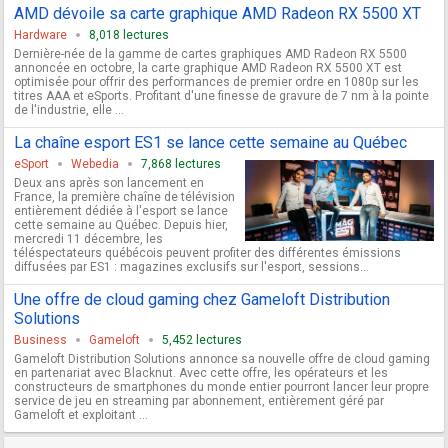
AMD dévoile sa carte graphique AMD Radeon RX 5500 XT
Hardware
8,018 lectures
Dernière-née de la gamme de cartes graphiques AMD Radeon RX 5500
annoncée en octobre, la carte graphique AMD Radeon RX 5500 XT est
optimisée pour offrir des performances de premier ordre en 1080p sur les
titres AAA et eSports. Profitant d'une finesse de gravure de 7 nm à la pointe
de l'industrie, elle ...
La chaîne esport ES1 se lance cette semaine au Québec
eSport
Webedia
7,868 lectures
Deux ans après son lancement en
France, la première chaîne de télévision
entièrement dédiée à l'esport se lance
cette semaine au Québec. Depuis hier,
mercredi 11 décembre, les
téléspectateurs québécois peuvent profiter des différentes émissions
diffusées par ES1 : magazines exclusifs sur l'esport, sessions...
Une offre de cloud gaming chez Gameloft Distribution
Solutions
Business
Gameloft
5,452 lectures
Gameloft Distribution Solutions annonce sa nouvelle offre de cloud gaming
en partenariat avec Blacknut. Avec cette offre, les opérateurs et les
constructeurs de smartphones du monde entier pourront lancer leur propre
service de jeu en streaming par abonnement, entièrement géré par
Gameloft et exploitant ...