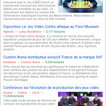
Française pour le Jeu Vidéo) fournit un
classement mensuel des sites Internet
dédiés aux actualités du jeu vidéo. Ce
classement est réalisé sur la base des
informations statistiques fournies par Alexa Internet. Alexa réalise un
classement pour tous les sites du web mondial ...
Exposition Le Jeu Vidéo Contre-attaque au Pixel Museum
Agenda
Ludus Académie
5,171 lectures
L'empire du Pixel contre-attaque. Il a construit en secret une nouvelle
exposition composée de plus de 250 jeux rebelles. Cet événement, unique
dans la galaxie, va vous permettre de choisir votre camp et d'utiliser votre
manette laser pour parcourir 40 ans de jeux des étoiles. Jeux, figurines,
produits ...
Custom Arena distributeur exclusif France de la marque Xtrf
Hardware
Custom Arena
9,236 lectures
Xtrfy conçoit des accessoires pro gaming pour le esport en collaboration
avec certains des joueurs les plus expérimentés et les gamers français
ont désormais accès aux produits depuis la France. La distribution sera
assurée par Custom Arena, distributeur d'accessoires gaming et esport.
Pouvoir développer..
Conférence sur l'évolution de la production des jeux vidéo
Etudes
Vidéos
CNJV
10,044 lectures
Cette table ronde essaye de retracer les
contours de la production de jeux vidéo