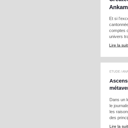
Ankama
Et si l'ex
cantonnée 
comptes cr
univers tr
Lire la sui
ETUDE / AN
Ascensi
métaver
Dans un l
le journal
les raison
des princip
Lire la sui