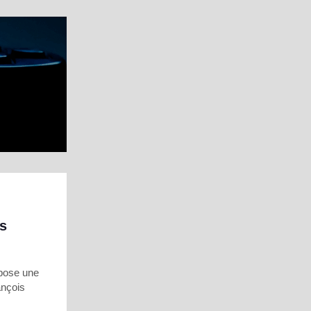
is
opose une
ançois