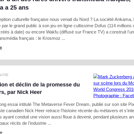
 a 25 ans
ception culturelle française nous venait du Nord ? La société Ankama
par le grand public à son jeu en ligne cultissime Dofus (114 millions 
éés à date) ou encore Wakfu (diffusé sur France TV) a construit l'u
ansmédia français : le Krosmoz ...
te
ALYSE
on et déclin de la promesse du
s, par Nick Heer
ong essai intitulé The Metaverse Fever Dream, publié sur son site Pi
iste canadien Nick Heer retrace l'histoire récente du métavers et s'int
s ayant conduit une vision aussi floue à devenir, pendant plusieurs an
aux récits de l'industrie ...
te