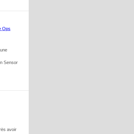
 une
lon Sensor
rès avoir