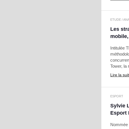
ETUDE / AN
Les str
mobile,
Intitulée
méthodolo
concurrent
Tower, la
Lire la sui
ESPORT
Sylvie 
Esport
Nommée di