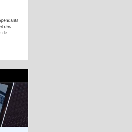
dépendants
et des
e de