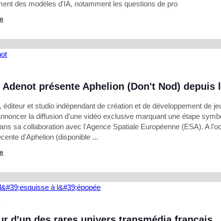
ement des modèles d'IA, notamment les questions de pro
te
 Adenot présente Aphelion (Don't Nod) depuis l
 éditeur et studio indépendant de création et de développement de je
'annoncer la diffusion d'une vidéo exclusive marquant une étape symb
ans sa collaboration avec l'Agence Spatiale Européenne (ESA). A l'o
récente d'Aphelion (disponible ...
te
T
ur d'un des rares univers transmédia français,