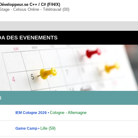
Développeur.se C++ / C# (F/H/X)
Stage - Celsius Online - Télétravail (00)
DA DES EVENEMENTS
6
Cologne - Allemagne
IEM Cologne 2026
•
Lille (59)
Game Camp
•