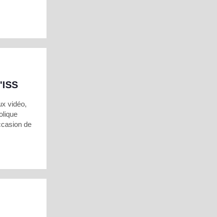
'ISS
ux vidéo,
olique
ccasion de