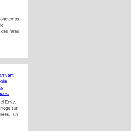
, longtemps
de
n des rares
xel Envy,
erroge sur
nées, l'un