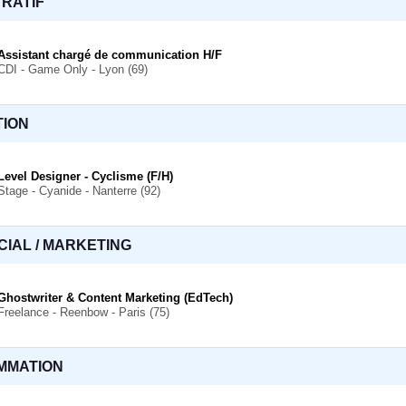
TRATIF
Assistant chargé de communication H/F
CDI - Game Only - Lyon (69)
ION
Level Designer - Cyclisme (F/H)
Stage - Cyanide - Nanterre (92)
IAL / MARKETING
Ghostwriter & Content Marketing (EdTech)
Freelance - Reenbow - Paris (75)
MMATION