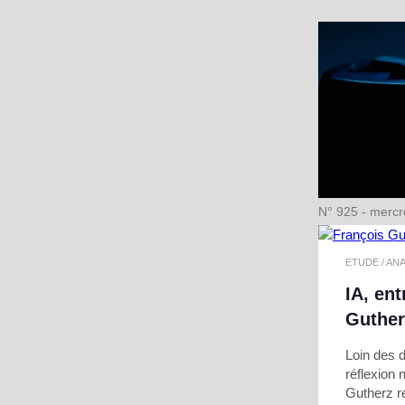
N° 925 - mercr
ETUDE / AN
IA, ent
Guther
Loin des 
réflexion
Gutherz re