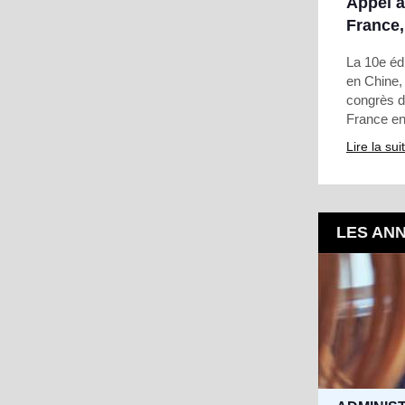
Appel à
France
La 10e éd
en Chine,
congrès de
France en
Lire la sui
LES AN