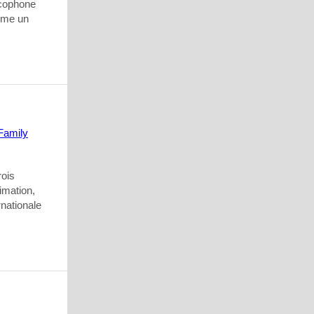
ncophone
omme un
rois
imation,
rnationale