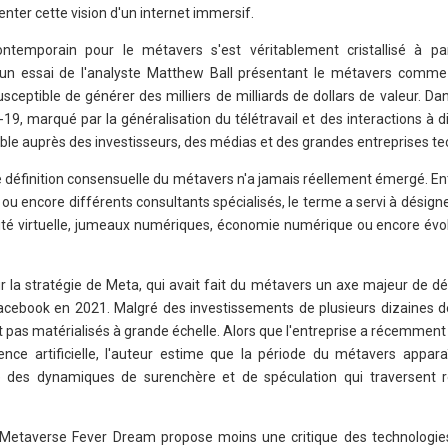
nter cette vision d'un internet immersif.
ntemporain pour le métavers s'est véritablement cristallisé à pa
'un essai de l'analyste Matthew Ball présentant le métavers comme
ceptible de générer des milliers de milliards de dollars de valeur. Da
19, marqué par la généralisation du télétravail et des interactions à d
ble auprès des investisseurs, des médias et des grandes entreprises t
e définition consensuelle du métavers n'a jamais réellement émergé. Ent
ou encore différents consultants spécialisés, le terme a servi à désigne
alité virtuelle, jumeaux numériques, économie numérique ou encore évo
sur la stratégie de Meta, qui avait fait du métavers un axe majeur de
ebook en 2021. Malgré des investissements de plusieurs dizaines de
t pas matérialisés à grande échelle. Alors que l'entreprise a récemment
gence artificielle, l'auteur estime que la période du métavers appara
es dynamiques de surenchère et de spéculation qui traversent r
e Metaverse Fever Dream propose moins une critique des technologi