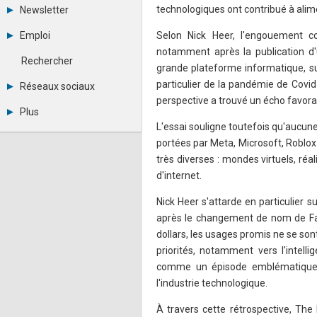
Tous les forums
technologiques ont contribué à alime
Newsletter
Créer un compte
Archives
Se connecter
Emploi
Selon Nick Heer, l'engouement co
Abonnement
Messages privés
notamment après la publication d
Consulter les annonces
Contacter un modérateur
Rechercher
grande plateforme informatique, sus
Déposer une annonce
Observatoire de l'emploi
particulier de la pandémie de Covid-
Réseaux sociaux
Métiers et compétences
perspective a trouvé un écho favora
Twitter
Plus
Youtube
L'essai souligne toutefois qu'aucun
Annonceurs
LinkedIn
portées par Meta, Microsoft, Roblox 
Statistiques
Facebook
Plan du site
très diverses : mondes virtuels, ré
Instagram
Sitemap XML
Pinterest
d'internet.
Ping Awards
A propos
Nick Heer s'attarde en particulier 
Mentions légales
après le changement de nom de Fac
dollars, les usages promis ne se son
priorités, notamment vers l'intelli
comme un épisode emblématique d
l'industrie technologique.
À travers cette rétrospective, Th