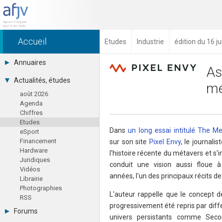
Accueil
Etudes
Industrie
édition du 16 j
Annuaires
As
Toutes les sociétés (691)
Actualités, études
mé
Studios (418)
août 2026
Editeurs (49)
Agenda
Distributeurs (16)
Chiffres
Hard. / Accessoires (10)
Etudes
Middlewares (15)
Dans
un long essai intitulé The 
eSport
Prestataires (99)
Financement
sur son site
Pixel Envy
, le journali
Assoc. / Syndicats (21)
Hardware
Formations / Ecoles (46)
l'histoire récente du métavers et s'
Juridiques
Presse spécialisée (17)
conduit une vision aussi floue à
Vidéos
années, l'un des principaux récits de
Librairie
Photographies
L'auteur rappelle que le concept
RSS
progressivement été repris par diff
Forums
univers persistants comme Secon