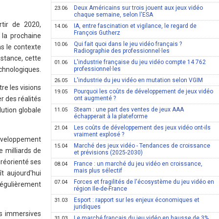
Deux Américains sur trois jouent aux jeux vidéo
23.06
chaque semaine, selon l'ESA
rtir de 2020,
IA, entre fascination et vigilance, le regard de
14.06
François Gutherz
 la prochaine
Qui fait quoi dans le jeu vidéo français ?
10.06
ns le contexte
Radiographie des professionnel·les
istance, cette
L'industrie française du jeu vidéo compte 14 762
01.06
echnologiques.
professionnel·les
L'industrie du jeu vidéo en mutation selon VGIM
26.05
re les visions
Pourquoi les coûts de développement de jeux vidéo
19.05
r des réalités
ont augmenté ?
lution globale
Steam : une part des ventes de jeux AAA
11.05
échapperait à la plateforme
Les coûts de développement des jeux vidéo ont-ils
21.04
vraiment explosé ?
 développement
Marché des jeux vidéo - Tendances de croissance
15.04
 milliards de
et prévisions (2025-2030)
 réorienté ses
France : un marché du jeu vidéo en croissance,
08.04
mais plus sélectif
ît aujourd'hui
Forces et fragilités de l'écosystème du jeu vidéo en
07.04
égulièrement
région Ile-de-France
Esport : rapport sur les enjeux économiques et
31.03
juridiques
es immersives
Le marché français du jeu vidéo en hausse de 3%,
31.03