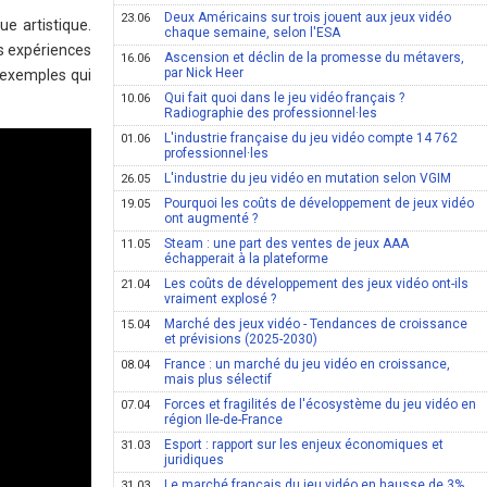
Deux Américains sur trois jouent aux jeux vidéo
23.06
e artistique.
chaque semaine, selon l'ESA
s expériences
Ascension et déclin de la promesse du métavers,
16.06
par Nick Heer
d'exemples qui
Qui fait quoi dans le jeu vidéo français ?
10.06
Radiographie des professionnel·les
L'industrie française du jeu vidéo compte 14 762
01.06
professionnel·les
L'industrie du jeu vidéo en mutation selon VGIM
26.05
Pourquoi les coûts de développement de jeux vidéo
19.05
ont augmenté ?
Steam : une part des ventes de jeux AAA
11.05
échapperait à la plateforme
Les coûts de développement des jeux vidéo ont-ils
21.04
vraiment explosé ?
Marché des jeux vidéo - Tendances de croissance
15.04
et prévisions (2025-2030)
France : un marché du jeu vidéo en croissance,
08.04
mais plus sélectif
Forces et fragilités de l'écosystème du jeu vidéo en
07.04
région Ile-de-France
Esport : rapport sur les enjeux économiques et
31.03
juridiques
Le marché français du jeu vidéo en hausse de 3%,
31.03