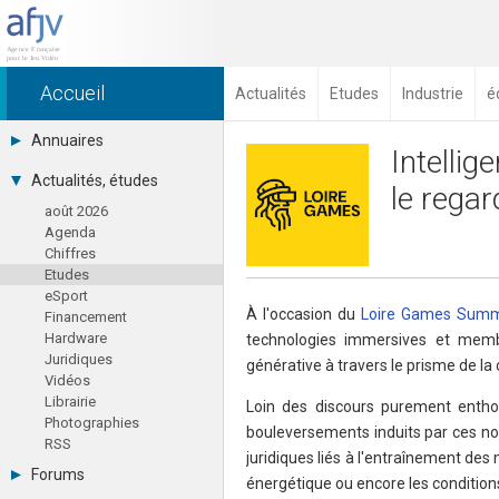
Accueil
Actualités
Etudes
Industrie
é
Annuaires
Intellige
Toutes les sociétés (691)
Actualités, études
le rega
Studios (418)
août 2026
Editeurs (49)
Agenda
Distributeurs (16)
Chiffres
Hard. / Accessoires (10)
Etudes
Middlewares (15)
eSport
Prestataires (99)
À l'occasion du
Loire Games Sum
Financement
Assoc. / Syndicats (21)
Hardware
technologies immersives et membre
Formations / Ecoles (46)
Juridiques
Presse spécialisée (17)
générative à travers le prisme de la
Vidéos
Librairie
Loin des discours purement entho
Photographies
bouleversements induits par ces no
RSS
juridiques liés à l'entraînement de
Forums
énergétique ou encore les conditions