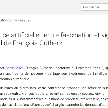
dition du 14 juin 2026
nce artificielle : entre fascination et vi
rd de François Gutherz
mer Camp 2026
, François Gutherz - doctorant à l'Université Paris 8, s
 actif de la demoscene - partage son expérience de l'intelligence
 création numérique.
usiastes ou alarmistes, cette conférence propose une réflexion nu
uveaux outils. François Gutherz revient sur les enjeux sociaux, enviro
s modèles d'IA, notamment les questions de propriété intellectuelle, d
 de travail des "
travailleurs du clic
" chargés d'annoter les données d'app