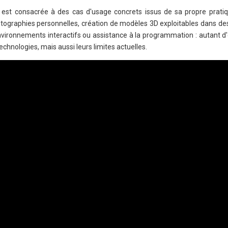
n est consacrée à des cas d'usage concrets issus de sa propre pratiqu
otographies personnelles, création de modèles 3D exploitables dans de
'environnements interactifs ou assistance à la programmation : autant 
 technologies, mais aussi leurs limites actuelles.