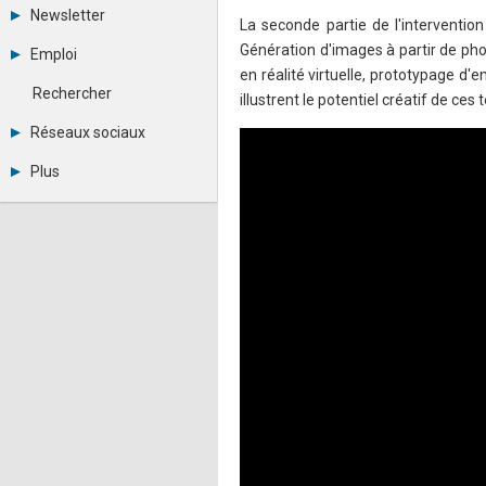
Tous les forums
Newsletter
La seconde partie de l'interventio
Créer un compte
Archives
Se connecter
Génération d'images à partir de ph
Emploi
Abonnement
Messages privés
en réalité virtuelle, prototypage d
Consulter les annonces
Contacter un modérateur
Rechercher
illustrent le potentiel créatif de ces
Déposer une annonce
Observatoire de l'emploi
Réseaux sociaux
Métiers et compétences
Twitter
Plus
Youtube
Annonceurs
LinkedIn
Statistiques
Facebook
Plan du site
Instagram
Sitemap XML
Pinterest
Ping Awards
A propos
Mentions légales