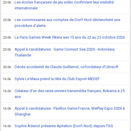
Les écoles françaises de jeu vidéo confirment leur visibilité
23.06
internationale
Les commissaires aux comptes de Don't Nod déclenchent une
23.06
procédure d'alerte
La Paris Games Week fêtera ses 15 ans du 22 au 25 octobre 2026
23.06
Appel à candidatures : Game Connect Sea 2026 - Indonésie,
23.06
Thaïlande
Décès accidentel de Claude Guillemot, cofondateur d'Ubisoft
20.06
Sylvie Le Maux prend la tête du Club Esport MEDEF
16.06
Créateur d'un des rares univers transmédia français, Ankama a 25
16.06
ans
Appel à candidatures : Pavillon Game France, WePlay Expo 2026 à
16.06
Shanghai
Sophie Adenot présente Aphelion (Don't Nod) depuis l'ISS
16.06