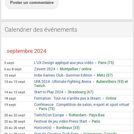
Poster un commentaire
Calendrier des événements
septembre 2024
L'UX Design appliqué aux jeux vidéo
Paris (75)
5 sept.
Zevent 2024
Montpellier / online
6 au 8 sept.
Indie Games Club - Summer Edition
Metz (57)
13 sept.
UFA 2024 - Ultimate Fighting Arena
Aubervilliers (93) et
13 au 15 sept.
Twitch
Start to Play 2024
Strasbourg (67)
14 au 15 sept.
Formation : Tout ne s’arrête pas à Steam
Online
18 sept.
Conférence : Compétition de salon, e-sport et sport virtuel
19 sept.
Paris (75)
TwitchCon Europe
Rotterdam - Pays-Bas
20 au 22 sept.
Festival de jeu vidéo Press Start
Paris
25 au 30 sept.
Horizon(s)
Bordeaux (33)
25 au 26 sept.