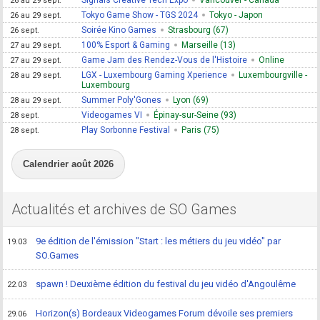
Signals Creative Tech Expo
Vancouver - Canada
26 au 29 sept.
Tokyo Game Show - TGS 2024
Tokyo - Japon
26 au 29 sept.
Soirée Kino Games
Strasbourg (67)
26 sept.
100% Esport & Gaming
Marseille (13)
27 au 29 sept.
Game Jam des Rendez-Vous de l'Histoire
Online
27 au 29 sept.
LGX - Luxembourg Gaming Xperience
Luxembourgville -
28 au 29 sept.
Luxembourg
Summer Poly'Gones
Lyon (69)
28 au 29 sept.
Videogames VI
Épinay-sur-Seine (93)
28 sept.
Play Sorbonne Festival
Paris (75)
28 sept.
Calendrier août 2026
Actualités et archives de SO Games
9e édition de l'émission "Start : les métiers du jeu vidéo" par
19.03
SO.Games
spawn ! Deuxième édition du festival du jeu vidéo d'Angoulême
22.03
Horizon(s) Bordeaux Videogames Forum dévoile ses premiers
29.06