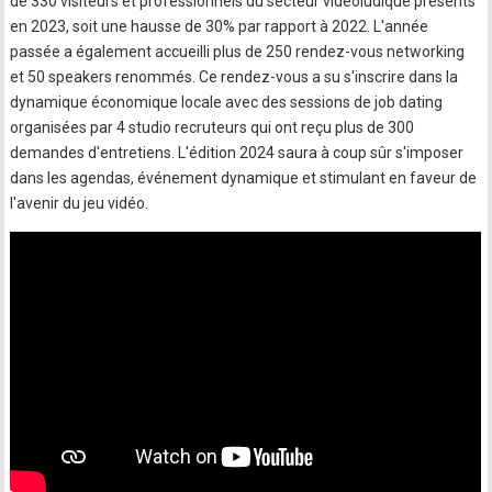
de 330 visiteurs et professionnels du secteur vidéoludique présents
en 2023, soit une hausse de 30% par rapport à 2022. L'année
passée a également accueilli plus de 250 rendez-vous networking
et 50 speakers renommés. Ce rendez-vous a su s'inscrire dans la
dynamique économique locale avec des sessions de job dating
organisées par 4 studio recruteurs qui ont reçu plus de 300
demandes d'entretiens. L'édition 2024 saura à coup sûr s'imposer
dans les agendas, événement dynamique et stimulant en faveur de
l'avenir du jeu vidéo.