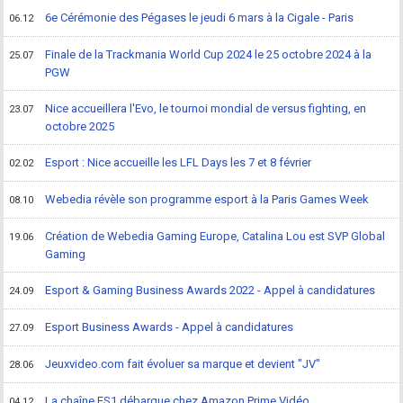
6e Cérémonie des Pégases le jeudi 6 mars à la Cigale - Paris
06.12
Finale de la Trackmania World Cup 2024 le 25 octobre 2024 à la
25.07
PGW
Nice accueillera l'Evo, le tournoi mondial de versus fighting, en
23.07
octobre 2025
Esport : Nice accueille les LFL Days les 7 et 8 février
02.02
Webedia révèle son programme esport à la Paris Games Week
08.10
Création de Webedia Gaming Europe, Catalina Lou est SVP Global
19.06
Gaming
Esport & Gaming Business Awards 2022 - Appel à candidatures
24.09
Esport Business Awards - Appel à candidatures
27.09
Jeuxvideo.com fait évoluer sa marque et devient "JV"
28.06
La chaîne ES1 débarque chez Amazon Prime Vidéo
04.12