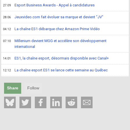
Esport Business Awards - Appel à candidatures
27.09
Jeuxvideo.com fait évoluer sa marque et devient "JV"
28.06
La chaîne ES1 débarque chez Amazon Prime Vidéo
04.12
Millenium devient MGG et accélère son développement
07.10
international
ES1, la chaîne esport, désormais disponible avec Canal+
14.01
La chaîne esport ES1 se lance cette semaine au Québec
12.12
Share
Follow