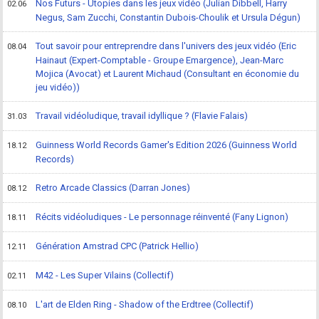
Nos Futurs - Utopies dans les jeux vidéo (Julian Dibbell, Harry
02.06
Negus, Sam Zucchi, Constantin Dubois-Choulik et Ursula Dégun)
Tout savoir pour entreprendre dans l'univers des jeux vidéo (Eric
08.04
Hainaut (Expert-Comptable - Groupe Emargence), Jean-Marc
Mojica (Avocat) et Laurent Michaud (Consultant en économie du
jeu vidéo))
Travail vidéoludique, travail idyllique ? (Flavie Falais)
31.03
Guinness World Records Gamer's Edition 2026 (Guinness World
18.12
Records)
Retro Arcade Classics (Darran Jones)
08.12
Récits vidéoludiques - Le personnage réinventé (Fany Lignon)
18.11
Génération Amstrad CPC (Patrick Hellio)
12.11
M42 - Les Super Vilains (Collectif)
02.11
L'art de Elden Ring - Shadow of the Erdtree (Collectif)
08.10