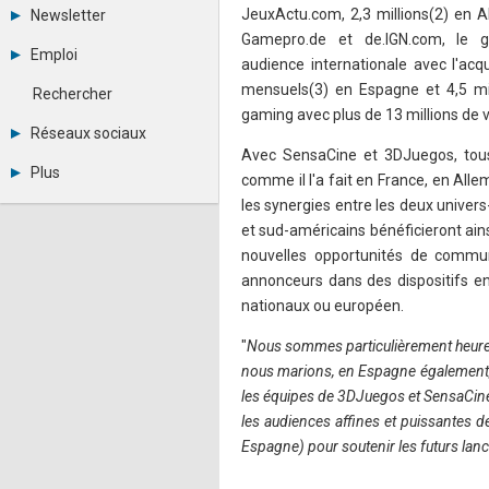
Tous les forums
JeuxActu.com, 2,3 millions(2) en 
Newsletter
Créer un compte
Gamepro.de et de.IGN.com, le 
Archives
Se connecter
Emploi
audience internationale avec l'acq
Abonnement
Messages privés
Consulter les annonces
Contacter un modérateur
mensuels(3) en Espagne et 4,5 mil
Rechercher
Déposer une annonce
gaming avec plus de 13 millions de 
Observatoire de l'emploi
Réseaux sociaux
Métiers et compétences
Avec SensaCine et 3DJuegos, tous
Twitter
Plus
comme il l'a fait en France, en All
Youtube
Annonceurs
LinkedIn
les synergies entre les deux univer
Statistiques
Facebook
et sud-américains bénéficieront ain
Plan du site
Instagram
nouvelles opportunités de commun
Sitemap XML
Pinterest
annonceurs dans des dispositifs en
Ping Awards
nationaux ou européen.
A propos
Mentions légales
"
Nous sommes particulièrement heure
nous marions, en Espagne également, 
les équipes de 3DJuegos et SensaCine
les audiences affines et puissantes d
Espagne) pour soutenir les futurs lanc