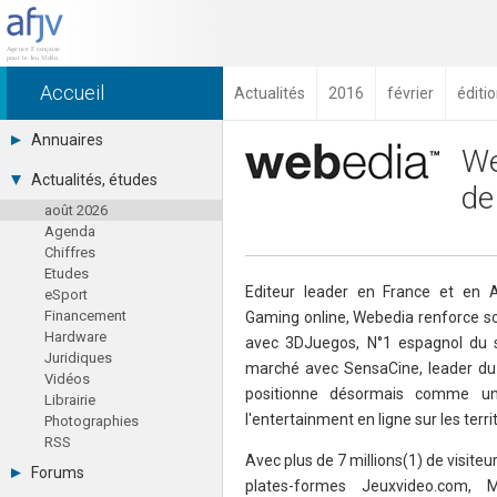
Accueil
Actualités
2016
février
éditi
Annuaires
We
Toutes les sociétés (691)
Actualités, études
de
Studios (418)
août 2026
Editeurs (49)
Agenda
Distributeurs (16)
Chiffres
Hard. / Accessoires (10)
Etudes
Middlewares (15)
Editeur leader en France et en 
eSport
Prestataires (99)
Financement
Gaming online, Webedia renforce s
Assoc. / Syndicats (21)
Hardware
Formations / Ecoles (46)
avec 3DJuegos, N°1 espagnol du s
Juridiques
Presse spécialisée (17)
marché avec SensaCine, leader du 
Vidéos
positionne désormais comme un
Librairie
l'entertainment en ligne sur les ter
Photographies
RSS
Avec plus de 7 millions(1) de visite
Forums
plates-formes Jeuxvideo.com, Mi