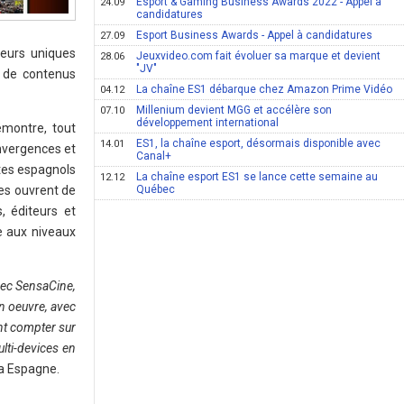
Esport & Gaming Business Awards 2022 - Appel à
24.09
candidatures
Esport Business Awards - Appel à candidatures
27.09
teurs uniques
Jeuxvideo.com fait évoluer sa marque et devient
28.06
"JV"
n de contenus
La chaîne ES1 débarque chez Amazon Prime Vidéo
04.12
Millenium devient MGG et accélère son
07.10
développement international
montre, tout
ES1, la chaîne esport, désormais disponible avec
14.01
onvergences et
Canal+
utes espagnols
La chaîne esport ES1 se lance cette semaine au
12.12
ies ouvrent de
Québec
, éditeurs et
e aux niveaux
vec SensaCine,
n oeuvre, avec
nt compter sur
lti-devices en
a Espagne.