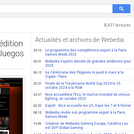
8,431 lectures
Actualités et archives de Webedia
édition
Le programme des compétitions esport à la Paris
Juegos
24.10
Games Week 2025
Webedia Esports dévoile de grandes ambitions pour
20.01
2025
6e Cérémonie des Pégases le jeudi 6 mars à la
06.12
Cigale - Paris
Finale de la Trackmania World Cup 2024 le 25
25.07
octobre 2024 à la PGW
Nice accueillera l'Evo, le tournoi mondial de versus
23.07
fighting, en octobre 2025
Esport : Nice accueille les LFL Days les 7 et 8 février
02.02
Webedia révèle son programme esport à la Paris
08.10
Games Week
Création de Webedia Gaming Europe, Catalina Lou
19.06
est SVP Global Gaming