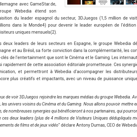
Allemagne avec GameStar.de,
groupe Webedia étend son
uisition du leader espagnol du secteur, 3DJuegos (1,5 million de visi
lions dans le Monde4) pour devenir le leader européen de l'éditio
visiteurs uniques mensuels(2).
 deux leaders de leurs secteurs en Espagne, le groupe Webedia dé
emagne et au Brésil, sa forte conviction dans la complémentarité, les c
s-clés de l'entertainment que sont le Cinéma et le Gaming. Les interna
si rapidement de cette association éditoriale prometteuse. Ces synerg
ication, et permettront à Webedia d'accompagner les distributeurs
core plus créatifs et impactants, avec un niveau de puissance uniqu
ux de voir 3DJuegos rejoindre les marques médias du groupe Webedia. A
les univers voisins du Cinéma et du Gaming. Nous allons pouvoir mettre e
, de nombreuses synergies qui bénéficieront à nos partenaires, qui pourro
e ces deux leaders (plus de 4 millions de Visiteurs Uniques dédupliqués mu
ements de films et de jeux vidéo
" déclare Antony Dumas, CEO de Webedi