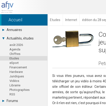
Accueil
Etudes
Internet
édition du 28 
Annuaires
Co
Toutes les sociétés (691)
Actualités, études
je
Studios (418)
août 2026
Editeurs (49)
su
Agenda
Distributeurs (16)
Chiffres
Hard. / Accessoires (10)
Etudes
Middlewares (15)
Pet
eSport
Prestataires (99)
Financement
Assoc. / Syndicats (21)
Hardware
Formations / Ecoles (46)
Si vous êtes joueurs, vous avez s
Juridiques
Presse spécialisée (17)
Vidéos
télécharger un jeu vidéo à moins 4
Librairie
site officiel de son éditeur. Certa
Photographies
années, de sorte qu'aujourd'hui, l
RSS
marketing pertinent, répondant aux r
Forums
Or il n'en est rien, c'est pourquoi il