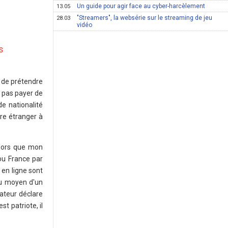
Un guide pour agir face au cyber-harcèlement
13.05
"Streamers", la websérie sur le streaming de jeu
28.03
vidéo
s
 de prétendre
e pas payer de
de nationalité
re étranger à
Alors que mon
ou France par
 en ligne sont
au moyen d'un
ateur déclare
t patriote, il