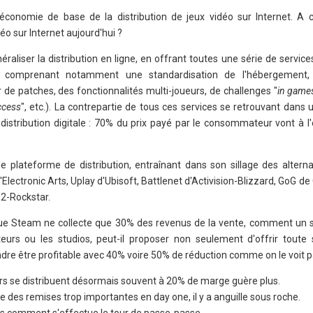
'économie de base de la distribution de jeux vidéo sur Internet. A
éo sur Internet aujourd'hui ?
aliser la distribution en ligne, en offrant toutes une série de service
" comprenant notamment une standardisation de l'hébergement
r de patches, des fonctionnalités multi-joueurs, de challenges "
in game
ccess
", etc.). La contrepartie de tous ces services se retrouvant dans
distribution digitale : 70% du prix payé par le consommateur vont à l'
e plateforme de distribution, entraînant dans son sillage des alterna
ectronic Arts, Uplay d'Ubisoft, Battlenet d'Activision-Blizzard, GoG de
e2-Rockstar.
que Steam ne collecte que 30% des revenus de la vente, comment un sit
iteurs ou les studios, peut-il proposer non seulement d'offrir tout
re être profitable avec 40% voire 50% de réduction comme on le voit p
eurs se distribuent désormais souvent à 20% de marge guère plus.
e des remises trop importantes en day one, il y a anguille sous roche.