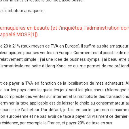
ns comment s'effectue le tour de passe-passe.
distributeur arnaqueur :
u arnaqueras en beauté (et t'inquiètes, l'administration dor
 appelé MOSS[1])
 20 à 21% (taux moyen de TVA en Europe), il suffira au site arnaqueur
valeur ajoutée pour ses ventes en Europe. Comment est-il possible de n
elativement simple : j'ai une idée de business sympa, j'ai beau être 
 j'immatricule ma boite à Hong-Kong, ce qui me permet de me prétend
oit de payer la TVA en fonction de la localisation de mes acheteurs. 
e sur les pays dans lesquels les jeux sont les plus chers (Allemagne 
la complexité des ventes sur internet et la multiplicité des transactions
éterminer la taxe applicable est de laisser le choix au consommateur 
e panier de l'acheteur. Par défaut, je fais en sorte que mon consomm
ion européenne et ne pas avoir de taxe à payer. Si vraiment ce dernier es
 résidence, par exemple la France, et payer 20% de taxe en sus.