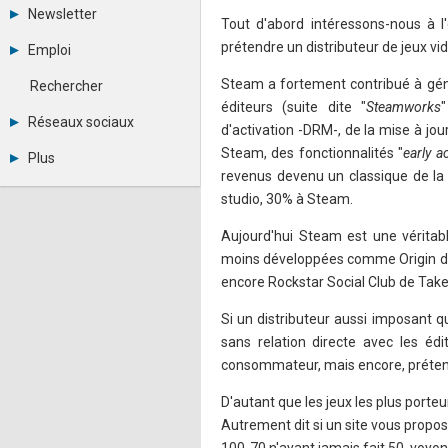
Tous les forums
Newsletter
Tout d'abord intéressons-nous à l
Créer un compte
Archives
Se connecter
prétendre un distributeur de jeux vid
Emploi
Abonnement
Messages privés
Consulter les annonces
Contacter un modérateur
Steam a fortement contribué à génér
Rechercher
Déposer une annonce
éditeurs (suite dite "
Steamworks
Observatoire de l'emploi
Réseaux sociaux
d'activation -DRM-, de la mise à jou
Métiers et compétences
Twitter
Steam, des fonctionnalités "
early a
Plus
Youtube
revenus devenu un classique de la 
Annonceurs
LinkedIn
studio, 30% à Steam.
Statistiques
Facebook
Plan du site
Instagram
Aujourd'hui Steam est une véritabl
Sitemap XML
Pinterest
moins développées comme Origin d'El
Ping Awards
A propos
encore Rockstar Social Club de Tak
Mentions légales
Si un distributeur aussi imposant 
sans relation directe avec les éd
consommateur, mais encore, prétend
D'autant que les jeux les plus port
Autrement dit si un site vous propos