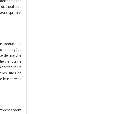
ntermédiaires
 distributeurs
eurs qu'il est
r séduire le
es non payées
lace de marché
ie clef qui ne
 caritative un
c les sites de
e leur service
 expressément