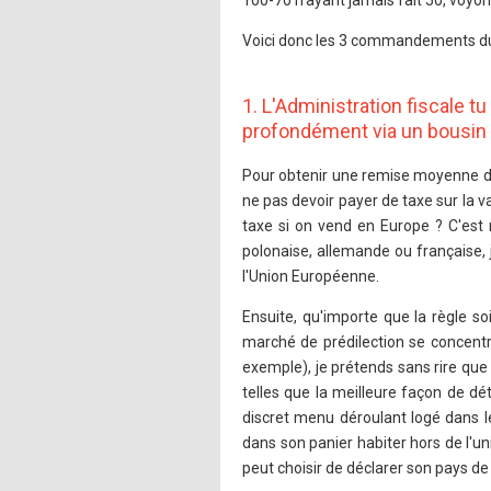
100-70 n'ayant jamais fait 50, voyo
Voici donc les 3 commandements du 
1. L'Administration fiscale t
profondément via un bousin
Pour obtenir une remise moyenne de
ne pas devoir payer de taxe sur la 
taxe si on vend en Europe ? C'est r
polonaise, allemande ou française,
l'Union Européenne.
Ensuite, qu'importe que la règle s
marché de prédilection se concentr
exemple), je prétends sans rire que 
telles que la meilleure façon de d
discret menu déroulant logé dans l
dans son panier habiter hors de l'un
peut choisir de déclarer son pays de