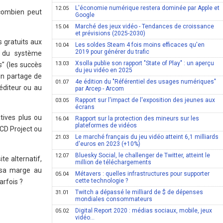
L'économie numérique restera dominée par Apple et
12.05
 combien peut
Google
Marché des jeux vidéo - Tendances de croissance
15.04
et prévisions (2025-2030)
s gratuits aux
Les soldes Steam 4 fois moins efficaces qu'en
10.04
2019 pour générer du trafic
, du système
Xsolla publie son rapport "State of Play" : un aperçu
13.03
s
" (les succès
du jeu vidéo en 2025
 un partage de
4e édition du "Référentiel des usages numériques"
01.07
éditeur ou au
par Arcep - Arcom
Rapport sur l'impact de l'exposition des jeunes aux
03.05
écrans
tives plus ou
Rapport sur la protection des mineurs sur les
16.04
plateformes de vidéos
 CD Project ou
Le marché français du jeu vidéo atteint 6,1 milliards
21.03
d'euros en 2023 (+10%)
Bluesky Social, le challenger de Twitter, atteint le
12.07
e alternatif,
million de téléchargements
e sa marge au
Métavers : quelles infrastructures pour supporter
05.04
cette technologie ?
arfois ?
Twitch a dépassé le milliard de $ de dépenses
31.01
mondiales consommateurs
Digital Report 2020 : médias sociaux, mobile, jeux
05.02
vidéo...