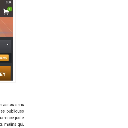
parasites sans
ces publiques
currence juste
ts malins qui,