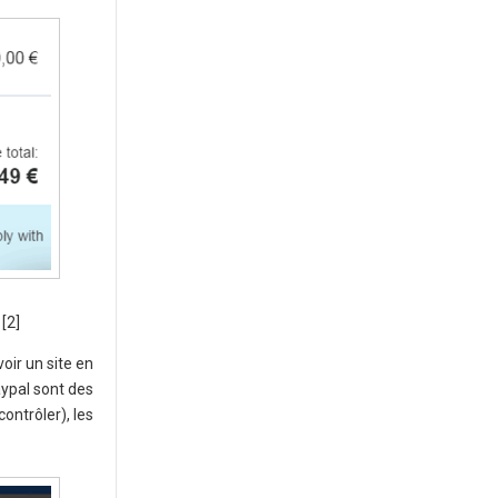
[2]
oir un site en
aypal sont des
ontrôler), les