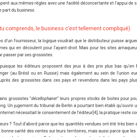
pent aux mêmes règles avec une facilité déconcertante et l'appui de s
e part du business.
(tu comprends, le business c'est tellement compliqué)
s d'un fournisseur, la logique voudrait que le distributeur puisse arguer
es qui en découlent pour l'ayant-droit. Mais pour les sites arnaqueurs
par passer par ses grossistes.
: puisque les éditeurs proposent des jeux à des prix plus bas qu'en
nger (au Brésil ou en Russie) mais également au sein de l'union e
près des grossistes dans ces pays et revendons dans les pays plus
ains grossistes "
décellophaner
" leurs propres stocks de boites pour pouv
ng. Un jugement du tribunal de Berlin a pourtant bien établi qu'ouvrir 
r internet nécessitait le consentement de l'éditeur[4], la pratique reste c
eurs ? Tout d'abord parce que les quantités vendues ont été très bien a
la bonne santé des ventes sur leurs territoires, mais aussi parce que les