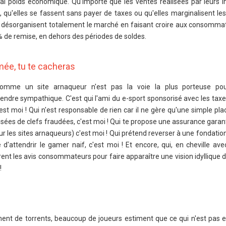
rai poids économique. Qu'importe que les ventes réalisées par leurs i
 qu'elles se fassent sans payer de taxes ou qu'elles marginalisent les
es désorganisent totalement le marché en faisant croire aux consommat
% de remise, en dehors des périodes de soldes.
mée, tu te cacheras
omme un site arnaqueur n'est pas la voie la plus porteuse pou
endre sympathique. C'est qui l'ami du e-sport sponsorisé avec les tax
c'est moi ! Qui n'est responsable de rien car il ne gère qu'une simple p
sées de clefs fraudées, c'est moi ! Qui te propose une assurance garant
r les sites arnaqueurs) c'est moi ! Qui prétend reverser à une fondation
 d'attendrir le gamer naif, c'est moi ! Et encore, qui, en cheville ave
rent les avis consommateurs pour faire apparaître une vision idyllique d
!
nt de torrents, beaucoup de joueurs estiment que ce qui n'est pas