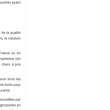
ociétés ayant
 de la qualité
, la solution
 France ou en
uropéenne (en
 chers à prix
oir livrer les
une boite pour
ourante.
ccueillies par
 grossistes en