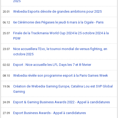
2025
Webedia Esports dévoile de grandes ambitions pour 2025
20.01
6e Cérémonie des Pégases le jeudi 6 mars à la Cigale - Paris
06.12
Finale de la Trackmania World Cup 2024 le 25 octobre 2024 à la
25.07
PGW
Nice accueillera l'Evo, le tournoi mondial de versus fighting, en
23.07
octobre 2025
Esport : Nice accueille les LFL Days les 7 et 8 février
02.02
Webedia révèle son programme esport à la Paris Games Week
08.10
Création de Webedia Gaming Europe, Catalina Lou est SVP Global
19.06
Gaming
Esport & Gaming Business Awards 2022 - Appel à candidatures
24.09
Esport Business Awards - Appel à candidatures
27.09