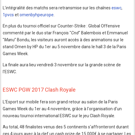
L'intégralité des matchs sera retransmise sur les chaînes
eswc
,
1pvcs
et
omenbyhpeurope
.
En plus du tournoi officiel sur Counter-Strike : Global Offensive
commenté par le duo star François "
Cnd
" Balembois et Emmanuel
"
Manu
" Bondu, les visiteurs auront accès à des animations sur le
stand Omen by HP du 1er au 5 novembre dans le hall 3 de la Paris
Games Week.
La finale aura lieu vendredi 3 novembre sur la grande scène de
l'ESWC.
ESWC PGW 2017 Clash Royale
L'Esport sur mobile fera son grand retour au salon de la Paris
Games Week du 1er au 4 novembre, grâce à l'organisation d'un
nouveau tournoi international ESWC sur le jeu Clash Royale.
Au total, 48 finalistes venus des 5 continents s'affronteront durant
ces 4 jours avec à la clef un cash prize de 15 000€ à se partager. Les