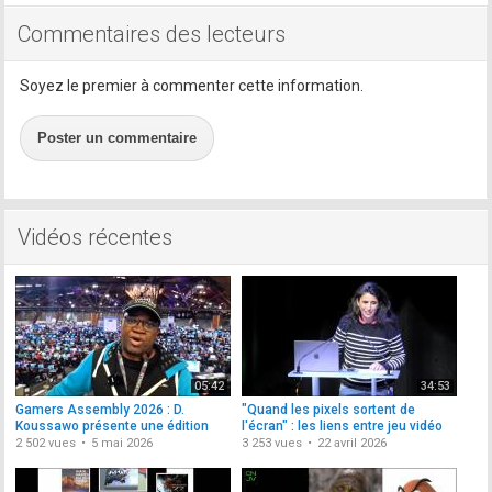
Commentaires des lecteurs
Soyez le premier à commenter cette information.
Poster un commentaire
Vidéos récentes
05:42
34:53
Gamers Assembly 2026 : D.
"Quand les pixels sortent de
Koussawo présente une édition
l'écran" : les liens entre jeu vidéo
repensée
et cinéma
2 502 vues
5 mai 2026
3 253 vues
22 avril 2026