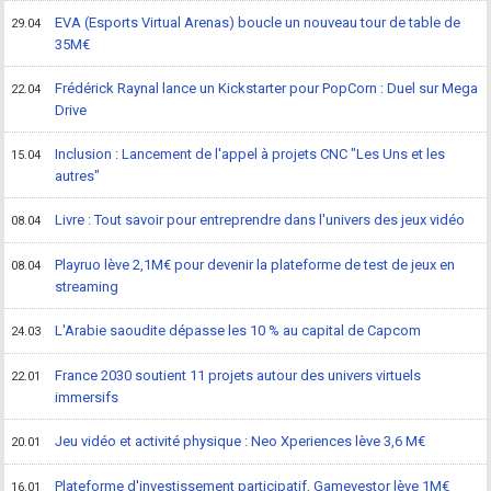
EVA (Esports Virtual Arenas) boucle un nouveau tour de table de
29.04
35M€
Frédérick Raynal lance un Kickstarter pour PopCorn : Duel sur Mega
22.04
Drive
Inclusion : Lancement de l'appel à projets CNC "Les Uns et les
15.04
autres"
Livre : Tout savoir pour entreprendre dans l'univers des jeux vidéo
08.04
Playruo lève 2,1M€ pour devenir la plateforme de test de jeux en
08.04
streaming
L'Arabie saoudite dépasse les 10 % au capital de Capcom
24.03
France 2030 soutient 11 projets autour des univers virtuels
22.01
immersifs
Jeu vidéo et activité physique : Neo Xperiences lève 3,6 M€
20.01
Plateforme d'investissement participatif, Gamevestor lève 1M€
16.01