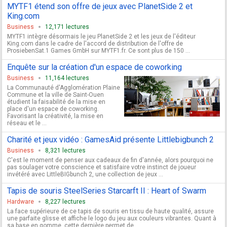
MYTF1 étend son offre de jeux avec PlanetSide 2 et
King.com
Business
12,171 lectures
MYTF1 intègre désormais le jeu PlanetSide 2 et les jeux de l'éditeur
King.com dans le cadre de l'accord de distribution de l'offre de
ProsiebenSat.1 Games GmbH sur MYTF1.fr. Ce sont plus de 150 ...
Enquête sur la création d'un espace de coworking
Business
11,164 lectures
La Communauté d'Agglomération Plaine
Commune et la ville de Saint-Ouen
étudient la faisabilité de la mise en
place d'un espace de coworking.
Favorisant la créativité, la mise en
réseau et le ...
Charité et jeux vidéo : GamesAid présente Littlebigbunch 2
Business
8,321 lectures
C'est le moment de penser aux cadeaux de fin d'année, alors pourquoi ne
pas soulager votre conscience et satisfaire votre instinct de joueur
invétéré avec LittleBIGbunch 2, une collection de jeux ...
Tapis de souris SteelSeries Starcarft II : Heart of Swarm
Hardware
8,227 lectures
La face supérieure de ce tapis de souris en tissu de haute qualité, assure
une parfaite glisse et affiche le logo du jeu aux couleurs vibrantes. Quant à
sa base en gomme, cette dernière permet de ...