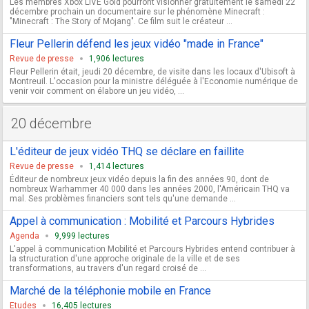
Les membres Xbox LIVE Gold pourront visionner gratuitement le samedi 22
décembre prochain un documentaire sur le phénomène Minecraft :
"Minecraft : The Story of Mojang". Ce film suit le créateur ...
Fleur Pellerin défend les jeux vidéo "made in France"
Revue de presse
1,906 lectures
Fleur Pellerin était, jeudi 20 décembre, de visite dans les locaux d'Ubisoft à
Montreuil. L'occasion pour la ministre déléguée à l'Economie numérique de
venir voir comment on élabore un jeu vidéo, ...
20 décembre
L'éditeur de jeux vidéo THQ se déclare en faillite
Revue de presse
1,414 lectures
Éditeur de nombreux jeux vidéo depuis la fin des années 90, dont de
nombreux Warhammer 40 000 dans les années 2000, l'Américain THQ va
mal. Ses problèmes financiers sont tels qu'une demande ...
Appel à communication : Mobilité et Parcours Hybrides
Agenda
9,999 lectures
L'appel à communication Mobilité et Parcours Hybrides entend contribuer à
la structuration d'une approche originale de la ville et de ses
transformations, au travers d'un regard croisé de ...
Marché de la téléphonie mobile en France
Etudes
16,405 lectures