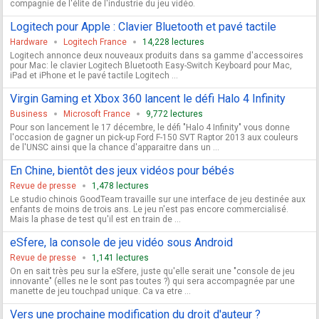
compagnie de l'élite de l'industrie du jeu vidéo.
Logitech pour Apple : Clavier Bluetooth et pavé tactile
Hardware
Logitech France
14,228 lectures
Logitech annonce deux nouveaux produits dans sa gamme d'accessoires
pour Mac: le clavier Logitech Bluetooth Easy-Switch Keyboard pour Mac,
iPad et iPhone et le pavé tactile Logitech ...
Virgin Gaming et Xbox 360 lancent le défi Halo 4 Infinity
Business
Microsoft France
9,772 lectures
Pour son lancement le 17 décembre, le défi "Halo 4 Infinity" vous donne
l'occasion de gagner un pick-up Ford F-150 SVT Raptor 2013 aux couleurs
de l'UNSC ainsi que la chance d'apparaitre dans un ...
En Chine, bientôt des jeux vidéos pour bébés
Revue de presse
1,478 lectures
Le studio chinois GoodTeam travaille sur une interface de jeu destinée aux
enfants de moins de trois ans. Le jeu n'est pas encore commercialisé.
Mais la phase de test qu'il est en train de ...
eSfere, la console de jeu vidéo sous Android
Revue de presse
1,141 lectures
On en sait très peu sur la eSfere, juste qu'elle serait une "console de jeu
innovante" (elles ne le sont pas toutes ?) qui sera accompagnée par une
manette de jeu touchpad unique. Ca va etre ...
Vers une prochaine modification du droit d'auteur ?