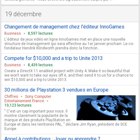
19 décembre
Changement de management chez l'éditeur InnoGames
Business
8,597 lectures
L'éditeur de jeux vidéo en ligne InnoGames met en place une nouvelle
structure de management qui sera effective au 1er janvier prochain. Le co-
fondateur Hendrik Klindworth prendra donc la fonction...
Compete for $10,000 and a trip to Unite 2013
Business
8,439 lectures
Create a DirectX 11 enabled project with Unity 4. Make it so beautiful that
we won't want to take our eyes off it, and then send it to us for a chance to
win $10,000 and a trip to Unite 2013.
30 millions de Playstation 3 vendues en Europe
Chiffres
Sony Computer
Entertainement France
10,123 lectures
" C'est un cap important pour nous. Il
montre clairement la popularité de la
marque et des produits PlayStation en
Europe et dans les territoires PAL, " déclare Jim Ryan, président de SCE
Europe.
Appel à contributions : Jouer ou apprendre ?