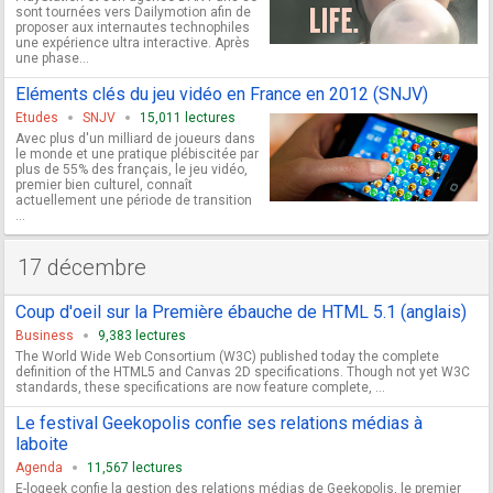
sont tournées vers Dailymotion afin de
proposer aux internautes technophiles
une expérience ultra interactive. Après
une phase...
Eléments clés du jeu vidéo en France en 2012 (SNJV)
Etudes
SNJV
15,011 lectures
Avec plus d'un milliard de joueurs dans
le monde et une pratique plébiscitée par
plus de 55% des français, le jeu vidéo,
premier bien culturel, connaît
actuellement une période de transition
...
17 décembre
Coup d'oeil sur la Première ébauche de HTML 5.1 (anglais)
Business
9,383 lectures
The World Wide Web Consortium (W3C) published today the complete
definition of the HTML5 and Canvas 2D specifications. Though not yet W3C
standards, these specifications are now feature complete, ...
Le festival Geekopolis confie ses relations médias à
laboite
Agenda
11,567 lectures
E-logeek confie la gestion des relations médias de Geekopolis, le premier