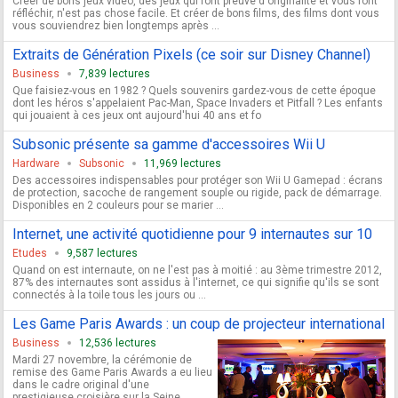
Créer de bons jeux vidéo, des jeux qui font preuve d'originalité et vous font
réfléchir, n'est pas chose facile. Et créer de bons films, des films dont vous
vous souviendrez bien longtemps après ...
Extraits de Génération Pixels (ce soir sur Disney Channel)
Business
7,839 lectures
Que faisiez-vous en 1982 ? Quels souvenirs gardez-vous de cette époque
dont les héros s'appelaient Pac-Man, Space Invaders et Pitfall ? Les enfants
qui jouaient à ces jeux ont aujourd'hui 40 ans et fo
Subsonic présente sa gamme d'accessoires Wii U
Hardware
Subsonic
11,969 lectures
Des accessoires indispensables pour protéger son Wii U Gamepad : écrans
de protection, sacoche de rangement souple ou rigide, pack de démarrage.
Disponibles en 2 couleurs pour se marier ...
Internet, une activité quotidienne pour 9 internautes sur 10
Etudes
9,587 lectures
Quand on est internaute, on ne l'est pas à moitié : au 3ème trimestre 2012,
87% des internautes sont assidus à l'internet, ce qui signifie qu'ils se sont
connectés à la toile tous les jours ou ...
Les Game Paris Awards : un coup de projecteur international
Business
12,536 lectures
Mardi 27 novembre, la cérémonie de
remise des Game Paris Awards a eu lieu
dans le cadre original d'une
prestigieuse croisière sur la Seine,