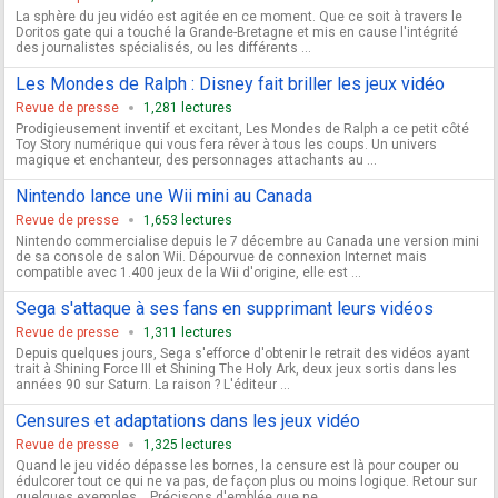
La sphère du jeu vidéo est agitée en ce moment. Que ce soit à travers le
Doritos gate qui a touché la Grande-Bretagne et mis en cause l'intégrité
des journalistes spécialisés, ou les différents ...
Les Mondes de Ralph : Disney fait briller les jeux vidéo
Revue de presse
1,281 lectures
Prodigieusement inventif et excitant, Les Mondes de Ralph a ce petit côté
Toy Story numérique qui vous fera rêver à tous les coups. Un univers
magique et enchanteur, des personnages attachants au ...
Nintendo lance une Wii mini au Canada
Revue de presse
1,653 lectures
Nintendo commercialise depuis le 7 décembre au Canada une version mini
de sa console de salon Wii. Dépourvue de connexion Internet mais
compatible avec 1.400 jeux de la Wii d'origine, elle est ...
Sega s'attaque à ses fans en supprimant leurs vidéos
Revue de presse
1,311 lectures
Depuis quelques jours, Sega s'efforce d'obtenir le retrait des vidéos ayant
trait à Shining Force III et Shining The Holy Ark, deux jeux sortis dans les
années 90 sur Saturn. La raison ? L'éditeur ...
Censures et adaptations dans les jeux vidéo
Revue de presse
1,325 lectures
Quand le jeu vidéo dépasse les bornes, la censure est là pour couper ou
édulcorer tout ce qui ne va pas, de façon plus ou moins logique. Retour sur
quelques exemples... Précisons d'emblée que ne ...