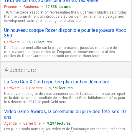
TIGA welcomes 25 per cent Games Tax Relief
Finance
Business
12,838 lectures
TIGA, the trade association representing the UK games industry, said today
that the commitment to introduce a 25 per cent tax relief for video games
development, animation and high end television ...
Un nouveau casque Razer disponible pour les joueurs Xbox
360
Hardware
11,117 lectures
Du débarquement allié sur la plage normande, jusqu'au massacre de
morts-vivants au beau milieu de l'espace, le recouvrement total des
oreilles du Razer Carcharias garantit un confort dans toutes ...
4 décembre
La Neo Geo X Gold reportée plus tard en décembre
Hardware
E-Concept
9,770 lectures
Nous avons le regret de vous annoncer que le fabricant annonce un report
de la date de sortie mondiale de la Neo Geo x Gold. Initialement prévu pour
le 6 décembre 2012, le pack Gold sera ...
Video Game Awards, la cérémonie du jeu vidéo fête ses 10
ans
Agenda
Game One
9,294 lectures
Les plus grands noms du jeu vidéo et de l'animation ont répondu présents