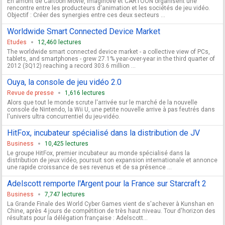
En amont de Cartoon Movie, Imaginove et CARTOON organisent une
rencontre entre les producteurs d'animation et les sociétés de jeu vidéo.
Objectif : Créer des synergies entre ces deux secteurs ...
Worldwide Smart Connected Device Market
Etudes
12,460 lectures
The worldwide smart connected device market - a collective view of PCs,
tablets, and smartphones - grew 27.1% year-over-year in the third quarter of
2012 (3Q12) reaching a record 303.6 million ...
Ouya, la console de jeu vidéo 2.0
Revue de presse
1,616 lectures
Alors que tout le monde scrute l'arrivée sur le marché de la nouvelle
console de Nintendo, la Wii U, une petite nouvelle arrive à pas feutrés dans
l'univers ultra concurrentiel du jeu-vidéo.
HitFox, incubateur spécialisé dans la distribution de JV
Business
10,425 lectures
Le groupe HitFox, premier incubateur au monde spécialisé dans la
distribution de jeux vidéo, poursuit son expansion internationale et annonce
une rapide croissance de ses revenus et de sa présence ...
Adelscott remporte l'Argent pour la France sur Starcraft 2
Business
7,747 lectures
La Grande Finale des World Cyber Games vient de s'achever à Kunshan en
Chine, après 4 jours de compétition de très haut niveau. Tour d'horizon des
résultats pour la délégation française : Adelscott...