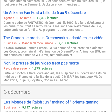
pour assister au palmarès 2012 et pour découvrir les nouveautés 2013, le
tout présenté par Samuel L. Jackson et commenté par...
Un Ankama Fan Fest à Lille du 6 au 9 décembre
Agenda
Ankama
10,300 lectures
Dans le cadre de FANTASTIC - évènement lille3000, les fans d'Ankama et
les curieux pourront se retrouver à la maison Folie Wazemmes de Lille,
entre amis ou en famille. Au programme : des sessions ...
The Croods, le prochain Dreamworks, adapté en jeu vidéo
Business
Bandai Namco Europe
9,787 lectures
NAMCO BANDAI Games Europe S.A.S a annoncé son intention d'adapter
Les Croods, prochain film d'animation de DreamWorks Animation SKG, Inc.,
sur consoles Nintendo Wii U, Wii, Nintendo 3DS et ...
Non, la presse de jeu vidéo n'est pas morte
Revue de presse
1,375 lectures
Entre le "Doritos's Gate" côté anglais, les suspicions sur certains tests ou
médias en France et la faillite de la société M.E.R.7 (éditant Jeux Vidéo
Magazine, PC jeux, Joystick, Consoles+, Micro ...
3 décembre
Les Mondes de Ralph : un " making of " orienté gaming
Business
9,797 lectures