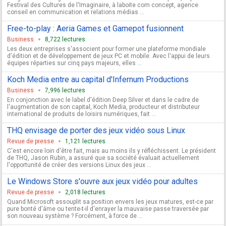
Festival des Cultures de l'Imaginaire, à laboite com concept, agence
conseil en communication et relations médias ...
Free-to-play : Aeria Games et Gamepot fusionnent
Business
8,722 lectures
Les deux entreprises s'associent pour former une plateforme mondiale
d'édition et de développement de jeux PC et mobile. Avec l'appui de leurs
équipes réparties sur cinq pays majeurs, elles ...
Koch Media entre au capital d'Infernum Productions
Business
7,996 lectures
En conjonction avec le label d'édition Deep Silver et dans le cadre de
l'augmentation de son capital, Koch Media, producteur et distributeur
international de produits de loisirs numériques, fait ...
THQ envisage de porter des jeux vidéo sous Linux
Revue de presse
1,121 lectures
C'est encore loin d'être fait, mais au moins ils y réfléchissent. Le président
de THQ, Jason Rubin, a assuré que sa société évaluait actuellement
l'opportunité de créer des versions Linux des jeux ...
Le Windows Store s'ouvre aux jeux vidéo pour adultes
Revue de presse
2,018 lectures
Quand Microsoft assouplit sa position envers les jeux matures, est-ce par
pure bonté d'âme ou tente-t-il d'enrayer la mauvaise passe traversée par
son nouveau système ? Forcément, à force de ...