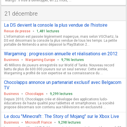
"Mango". Il vise à développer, en 22 mois, ...
21 décembre
La DS devient la console la plus vendue de l'histoire
Revue de presse
1,481 lectures
L'information est passée légèrement inaperçue, mais selon VGChartz, la
DS est désormais la console la plus vendue de tous les temps. La petite
portable de Nintendo a ainsi dépassé la PlayStation 2...
Wargaming : progression annuelle et réalisations en 2012
Business
Wargaming Europe
9,796 lectures
45 Millions de joueurs enregistrés sur World of Tanks. Nouveau record
battu de plus de 600.000 joueurs sur un seul serveur. Cette année,
Wargaming a profité de son expertise et sa connaissance du ...
Chocolapps annonce un partenariat exclusif avec Belgacom
TV
Business
Chocolapps
9,299 lectures
Depuis 2010, Chocolapps crée et développe des applications ludo-
éducatives de haute qualité pour tablettes et smartphones. La société
propose désormais son contenu aux télévisions en exclusivité ...
Le docu "Minecraft : The Story of Mojang" sur le Xbox Live
Business
Microsoft France
9,298 lectures