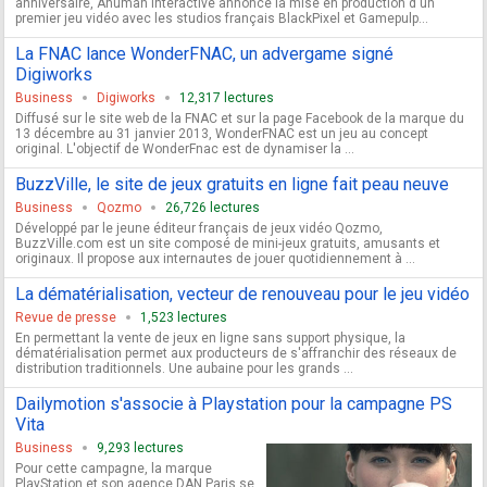
anniversaire, Anuman Interactive annonce la mise en production d'un
premier jeu vidéo avec les studios français BlackPixel et Gamepulp...
La FNAC lance WonderFNAC, un advergame signé
Digiworks
Business
Digiworks
12,317 lectures
Diffusé sur le site web de la FNAC et sur la page Facebook de la marque du
13 décembre au 31 janvier 2013, WonderFNAC est un jeu au concept
original. L'objectif de WonderFnac est de dynamiser la ...
BuzzVille, le site de jeux gratuits en ligne fait peau neuve
Business
Qozmo
26,726 lectures
Développé par le jeune éditeur français de jeux vidéo Qozmo,
BuzzVille.com est un site composé de mini-jeux gratuits, amusants et
originaux. Il propose aux internautes de jouer quotidiennement à ...
La dématérialisation, vecteur de renouveau pour le jeu vidéo
Revue de presse
1,523 lectures
En permettant la vente de jeux en ligne sans support physique, la
dématérialisation permet aux producteurs de s'affranchir des réseaux de
distribution traditionnels. Une aubaine pour les grands ...
Dailymotion s'associe à Playstation pour la campagne PS
Vita
Business
9,293 lectures
Pour cette campagne, la marque
PlayStation et son agence DAN Paris se