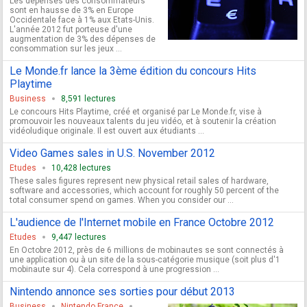
Les dépenses des consommateurs
sont en hausse de 3% en Europe
Occidentale face à 1% aux Etats-Unis.
L'année 2012 fut porteuse d'une
augmentation de 3% des dépenses de
consommation sur les jeux ...
Le Monde.fr lance la 3ème édition du concours Hits
Playtime
Business
8,591 lectures
Le concours Hits Playtime, créé et organisé par Le Monde.fr, vise à
promouvoir les nouveaux talents du jeu vidéo, et à soutenir la création
vidéoludique originale. Il est ouvert aux étudiants ...
Video Games sales in U.S. November 2012
Etudes
10,428 lectures
These sales figures represent new physical retail sales of hardware,
software and accessories, which account for roughly 50 percent of the
total consumer spend on games. When you consider our ...
L'audience de l'Internet mobile en France Octobre 2012
Etudes
9,447 lectures
En Octobre 2012, près de 6 millions de mobinautes se sont connectés à
une application ou à un site de la sous-catégorie musique (soit plus d'1
mobinaute sur 4). Cela correspond à une progression ...
Nintendo annonce ses sorties pour début 2013
Business
Nintendo France