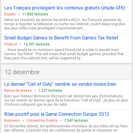
Les Français privilégient les contenus gratuits (étude GfK)
Etudes
11,850 lectures
Selon les résultats du dernier baromètre REC+, les Français passent du
temps à regarder la télévision ou surfer sur internet, jouent beaucoup plus
aux jeux vidéo mais privilégient majoritairement ...
Small Budget Games to Benefit From Games Tax Relief
Finance
12,501 lectures
... there would be no minimum spend threshold in order to benefit from
Games Tax Relief. This will mean that small budget games, provided that
they pass the cultural test, will be supported by ...
12 décembre
Le dernier "Call of Duty" semble se vendre moins bien
Revue de presse
1,227 lectures
Bien que l'éditeur Activision Blizzard n'ait donné très peu d'informations
sur les ventes du dernier opus de la franchise "Call of Duty", de plus en plus
d'indices indiquent que le jeu de cette ...
Bilan positif pour la Game Connection Europe 2012
Business
Connection Events
7,547 lectures
En Novembre dernier, les professionnels mondiaux du jeu vidéo ont pu faire
des affaires, s'enrichir lors de conférences de pointe et réseauter en