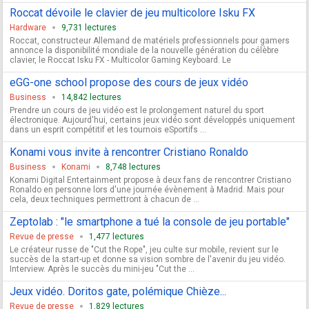
Roccat dévoile le clavier de jeu multicolore Isku FX
Hardware
9,731 lectures
Roccat, constructeur Allemand de matériels professionnels pour gamers
annonce la disponibilité mondiale de la nouvelle génération du célèbre
clavier, le Roccat Isku FX - Multicolor Gaming Keyboard. Le
eGG-one school propose des cours de jeux vidéo
Business
14,842 lectures
Prendre un cours de jeu vidéo est le prolongement naturel du sport
électronique. Aujourd'hui, certains jeux vidéo sont développés uniquement
dans un esprit compétitif et les tournois eSportifs ...
Konami vous invite à rencontrer Cristiano Ronaldo
Business
Konami
8,748 lectures
Konami Digital Entertainment propose à deux fans de rencontrer Cristiano
Ronaldo en personne lors d'une journée évènement à Madrid. Mais pour
cela, deux techniques permettront à chacun de ...
Zeptolab : "le smartphone a tué la console de jeu portable"
Revue de presse
1,477 lectures
Le créateur russe de "Cut the Rope", jeu culte sur mobile, revient sur le
succès de la start-up et donne sa vision sombre de l'avenir du jeu vidéo.
Interview. Après le succès du mini-jeu "Cut the ...
Jeux vidéo. Doritos gate, polémique Chièze...
Revue de presse
1,829 lectures