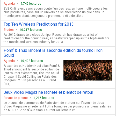
Agenda
9,745 lectures
EVE Online est sans aucun doute l'un des jeux en ligne multi-joueurs les
plus populaires, basé sur un univers de science fiction unique dans un
monde persistant. Les joueurs prennent le rôle de pilote
Top Ten Wireless Predictions for 2013
Etudes
10,217 lectures
As 2012 draws to a close Juniper Research has drawn up a list of
predictions for the coming year, all neatly wrapped up as the top trends for
the mobile and wireless industry for 2013.
Pomf & Thud lancent la seconde édition du tournoi Iron
Squid
Agenda
10,422 lectures
Alexandre et Hadrien Noci alias Pomf &
Thud annoncent la seconde édition de
leur tournoi évènement, The Iron Squid :
Chapter II Squid Calling au Palais des
Congrès ! 2 500 personnes au Grand
Rex,...
Jeux Vidéo Magazine racheté et bientôt de retour
Revue de presse
1,216 lectures
Le tribunal de commerce de Paris vient de statuer sur l'avenir de Jeux
Vidéo Magazine en retenant l'offre formulée par plusieurs anciens salariés
de MER7 : Brice N'Guessan, Laurent Guillemain et ...