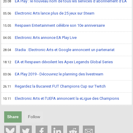
EA Play : le nouveau nom de tous les services d'abonnement d'EA
20.08
Electronic Arts lance plus de 25 jeux sur Steam
05.06
Respawn Entertainment célèbre son 10e anniversaire
15.05
Electronic Arts annonce EA Play Live
04.05
Stadia : Electronic Arts et Google annoncent un partenariat
28.04
EA et Respawn dévoilent les Apex Legends Global Series
18.12
EA Play 2019 - Découvrez le planning des livestream
03.06
Regardez la Bucarest FUT Champions Cup sur Twitch
26.11
Electronic Arts et l'UEFA annoncent la eLigue des Champions
10.11
Share
Follow