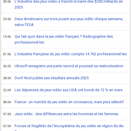
L'industrie des jeux vidéo a franchi la barre des $200 milliards en
30.06
2025
Deux Américains sur trois jouent aux jeux vidéo chaque semaine,
23.06
selon l'ESA
Qui fait quoi dans le jeu vidéo français ? Radiographie des
10.06
professionnel·les
L'industrie française du jeu vidéo compte 14 762 professionnel·les
01.06
Ubisoft enregistre une perte record et poursuit sa restructuration
26.05
Don't Nod publie ses résultats annuels 2025
28.04
Les dépenses de jeux vidéo aux USA ont bondi de 12 % en mars
22.04
France : un marché du jeu vidéo en croissance, mais plus sélectif
08.04
Jeux vidéo : des différences entre les hommes et les femmes
07.04
Forces et fragilités de l'écosystème du jeu vidéo en région Ile-de-
07.04