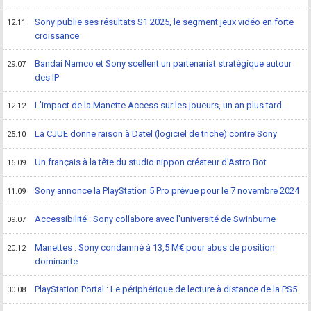
Sony publie ses résultats S1 2025, le segment jeux vidéo en forte
12.11
croissance
Bandai Namco et Sony scellent un partenariat stratégique autour
29.07
des IP
L'impact de la Manette Access sur les joueurs, un an plus tard
12.12
La CJUE donne raison à Datel (logiciel de triche) contre Sony
25.10
Un français à la tête du studio nippon créateur d'Astro Bot
16.09
Sony annonce la PlayStation 5 Pro prévue pour le 7 novembre 2024
11.09
Accessibilité : Sony collabore avec l'université de Swinburne
09.07
Manettes : Sony condamné à 13,5 M€ pour abus de position
20.12
dominante
PlayStation Portal : Le périphérique de lecture à distance de la PS5
30.08