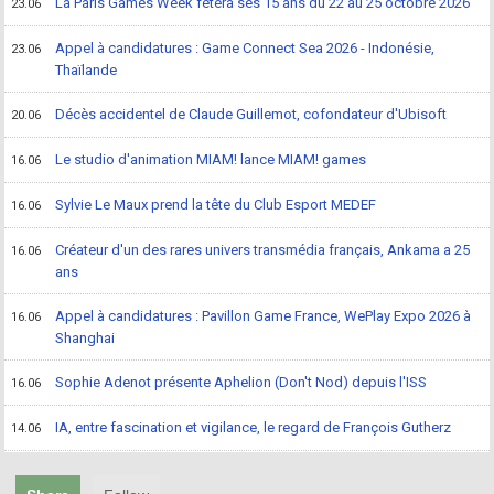
La Paris Games Week fêtera ses 15 ans du 22 au 25 octobre 2026
23.06
Appel à candidatures : Game Connect Sea 2026 - Indonésie,
23.06
Thaïlande
Décès accidentel de Claude Guillemot, cofondateur d'Ubisoft
20.06
Le studio d'animation MIAM! lance MIAM! games
16.06
Sylvie Le Maux prend la tête du Club Esport MEDEF
16.06
Créateur d'un des rares univers transmédia français, Ankama a 25
16.06
ans
Appel à candidatures : Pavillon Game France, WePlay Expo 2026 à
16.06
Shanghai
Sophie Adenot présente Aphelion (Don't Nod) depuis l'ISS
16.06
IA, entre fascination et vigilance, le regard de François Gutherz
14.06