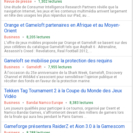
Revue de presse
1,302 lectures
Une étude de Consumer Intelligence Research Partners révèle que la
navigation Internet, les jeux et les contenus multimédia arrivent largement
en tête des usages les plus répandus sur iPad, au ...
Orange et Gameloft partenaires en Afrique et au Moyen-
Orient
Business
8,205 lectures
L'offre de jeux mobiles proposée par Orange et Gameloft se basent sur des
jeux célèbres du catalogue Gameloft tels que Asphalt 6 : Adrenaline,
Assassin's Creed : Revelations, Real Football 2012, ...
Gameloft se mobilise pour la protection des requins
Business
Gameloft
7,955 lectures
À l'occasion du 25e anniversaire de la Shark Week, Gameloft, Discovery
Channel et WildAid s'associent pour sensibiliser l'opinion publique et
récolter des fonds en faveur de la protection marine.
Tekken Tag Tournament 2 à la Coupe du Monde des Jeux
Vidéo
Business
Bandai Namco Europe
8,383 lectures
Les joueurs qualifiés pour participer à ce tournoi, organisé par Oxent et
Namco Bandai Games, s'affronteront devant des milliers de gamers lors
de la finale qui aura lieu pendant le Paris Games ...
Gameforge présentera RaiderZ et Aion 3.0 à la Gamescom
Business
8,288 lectures