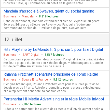
l'univers "Halo", qui commence au début de la guerre entre ...
Mandala s'associe à 6waves, géant du social gaming
Business
Mandala
8,219 lectures
Dans ce partenariat, Mandala entend bénéficier de l'expertise du géant
6waves. Editeur du célèbre jeu Ravenwood Fair, qui a fédéré une
communauté de plus de 11 millions de joueurs, 6waves sera ...
12 juillet
Hits Playtime by LeMonde.fr, 3 prix sur 5 pour Isart Digital
Business
ISART Digital
8,567 lectures
Ce concours a pour vocation de promouvoir l'originalité et la créativité des
meilleurs projets étudiants des 5 écoles de jeu vidéo françaises. Dans le
but de permettre aux internautes de suivre le ...
Rhianna Pratchett scénariste principale de Tomb Raider
Business
Square Enix France
8,312 lectures
D'origine britannique, Rhianna Pratchett écrit pour et sur les jeux vidéo
depuis plus de 14 ans. Autrefois journaliste pour la presse vidéoludique,
elle a rapidement consacré sa passion et ses ...
Partenariat Hi-Media Advertising et la régie Mobile InMobi
Business
7,860 lectures
Grâce à ce partenariat, les clients de Hi-Media et d'InMobi auront accès à