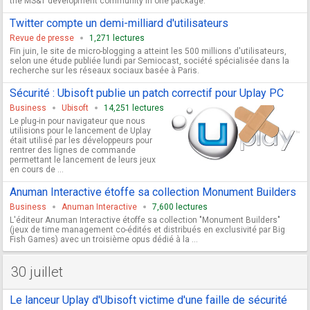
the MS&T development community in one package.
Twitter compte un demi-milliard d'utilisateurs
Revue de presse
1,271 lectures
Fin juin, le site de micro-blogging a atteint les 500 millions d'utilisateurs,
selon une étude publiée lundi par Semiocast, société spécialisée dans la
recherche sur les réseaux sociaux basée à Paris.
Sécurité : Ubisoft publie un patch correctif pour Uplay PC
Business
Ubisoft
14,251 lectures
Le plug-in pour navigateur que nous
utilisions pour le lancement de Uplay
était utilisé par les développeurs pour
rentrer des lignes de commande
permettant le lancement de leurs jeux
en cours de ...
Anuman Interactive étoffe sa collection Monument Builders
Business
Anuman Interactive
7,600 lectures
L'éditeur Anuman Interactive étoffe sa collection "Monument Builders"
(jeux de time management co-édités et distribués en exclusivité par Big
Fish Games) avec un troisième opus dédié à la ...
30 juillet
Le lanceur Uplay d'Ubisoft victime d'une faille de sécurité