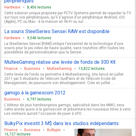
périphériques
Hardware
8,456 lectures
Cette solution unique proposée par PCTV Systems permet de regarder la TV
sur tous vos périphériques, qu'il s'agisse d'un périphérique Android, iOS
(Apple), PC ou Mac - à la maison en Wi-Fi ou sur ...
La souris SteelSeries Sensei RAW est disponible
Hardware
9,046 lectures
La SteelSeries Sensei [RAW] intègre l'essentiel de la technologie d'une
souris pour le jeu video de haute qualité, sans toutefois offrir toutes les
possibilités de personnalisation que la Sensei ...
MulteeGaming réalise une levée de fonds de 300 K€
Finance
Business
MulteeGaming
13,822 lectures
Cette levée de fonds va permettre à MulteeGaming, site lancé en juillet
2011 par 5 étudiants de Télécom SudParis et de Télécom Ecole de
Management, de poursuivre son développement. Crée en juillet ...
gamigo à la gamescom 2012
Business
6,797 lectures
L'éditeur de jeux hambourgeois gamigo, spécialisé dans les MMO, sera
cette année aussi à la gamescom et présentera les nouveaux titres à venir.
Les visiteurs auront l'occasion de jouer à UFO ...
BulkyPix investit 3 M$ dans les studios indépendants
Finance
Business
Bulkypix
16,727 lectures