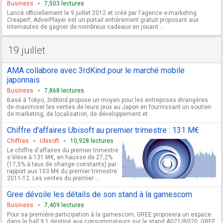
Business
7,503 lectures
Lancé officiellement le 9 juillet 2012 et créé par l'agence e-marketing
Creaperf, AdverPlayer est un portail entièrement gratuit proposant aux
internautes de gagner de nombreux cadeaux en jouant ...
19 juillet
AMA collabore avec 3rdKind pour le marché mobile
japonnais
Business
7,868 lectures
Basé à Tokyo, 3rdKind propose un moyen pour les entreprises étrangères
de maximiser les ventes de leurs jeux au Japon en fournissant un soutien
de marketing, de localisation, de développement et ...
Chiffre d'affaires Ubisoft au premier trimestre : 131 M€
Chiffres
Ubisoft
10,928 lectures
Le chiffre d'affaires du premier trimestre
s'élève à 131 M€, en hausse de 27,2%
(17,5% à taux de change constants) par
rapport aux 103 M€ du premier trimestre
2011-12. Les ventes du premier ...
Gree dévoile les détails de son stand à la gamescom
Business
7,409 lectures
Pour sa première participation à la gamescom, GREE proposera un espace
dans le hall 9.1 destiné aux consommateurs sur le stand A021/B020. GREE