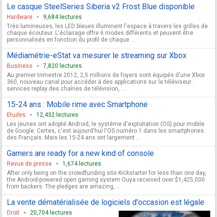
Le casque SteelSeries Siberia v2 Frost Blue disponible
Hardware
9,684 lectures
Très lumineuses, les LED bleues illuminent l'espace à travers les grilles de
chaque écouteur. L'éclairage offre 6 modes différents et peuvent être
personnalisés en fonction du profil de chaque ...
Médiamétrie-eStat va mesurer le streaming sur Xbox
Business
7,820 lectures
Au premier trimestre 2012, 2,5 millions de foyers sont équipés d'une Xbox
360, nouveau canal pour accéder à des applications sur le téléviseur :
services replay des chaînes de télévision, ...
15-24 ans : Mobile rime avec Smartphone
Etudes
12,432 lectures
Les jeunes ont adopté Android, le système d'exploitation (OS) pour mobile
de Google. Certes, c'est aujourd'hui l'OS numéro 1 dans les smartphones
des Français. Mais les 15-24 ans ont largement ...
Gamers are ready for a new kind of console
Revue de presse
1,674 lectures
After only being on the crowdfunding site Kickstarter for less than one day,
the Android-powered open gaming system Ouya received over $1,425,000
from backers. The pledges are amazing, ...
La vente dématérialisée de logiciels d'occasion est légale
Droit
20,704 lectures