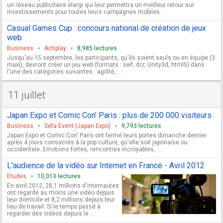
un réseau publicitaire élargi qui leur permettra un meilleur retour sur
investissements pour toutes leurs campagnes mobiles.
Casual Games Cup : concours national de création de jeux
web
Business
Actiplay
8,985 lectures
Jusqu'au 15 septembre, les participants, qu'ils soient seuls ou en équipe (3
maxi), devront créer un jeu web (formats : swf, dcr, Unity3d, html5) dans
l'une des catégories suivantes : agilité, ...
11 juillet
Japan Expo et Comic Con' Paris : plus de 200 000 visiteurs
Business
Sefa Event (Japan Expo)
9,793 lectures
Japan Expo et Comic Con' Paris ont fermé leurs portes dimanche dernier
après 4 jours consacrés à la pop culture, qu'elle soit japonaise ou
occidentale. Emotions fortes, rencontres incroyables, ...
L'audience de la vidéo sur Internet en France - Avril 2012
Etudes
10,013 lectures
En avril 2012, 28,1 millions d'internautes
ont regardé au moins une vidéo depuis
leur domicile et 8,2 millions depuis leur
lieu de travail. Si le temps passé à
regarder des vidéos depuis le ...