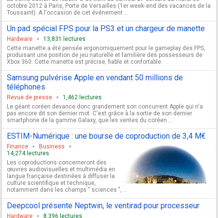
octobre 2012 à Paris, Porte de Versailles (1er week‐end des vacances de la
Toussaint). A l'occasion de cet événement ...
Un pad spécial FPS pour la PS3 et un chargeur de manette
Hardware
13,831 lectures
Cette manette a été pensée ergonomiquement pour le gameplay des FPS,
produisant une position de jeu naturelle et familière des possesseurs de
Xbox 360. Cette manette est précise, fiable et confortable
Samsung pulvérise Apple en vendant 50 millions de
téléphones
Revue de presse
1,462 lectures
Le géant coréen devance donc grandement son concurrent Apple qui n'a
pas encore dit son dernier mot. C'est grâce à la sortie de son dernier
smartphone de la gamme Galaxy, que les ventes du coréen ...
ESTIM-Numérique : une bourse de coproduction de 3,4 M€
Finance
Business
14,274 lectures
Les coproductions concerneront des
œuvres audiovisuelles et multimédia en
langue française destinées à diffuser la
culture scientifique et technique,
notamment dans les champs " sciences ", ...
Deepcool présente Neptwin, le ventirad pour processeur
Hardware
8,396 lectures