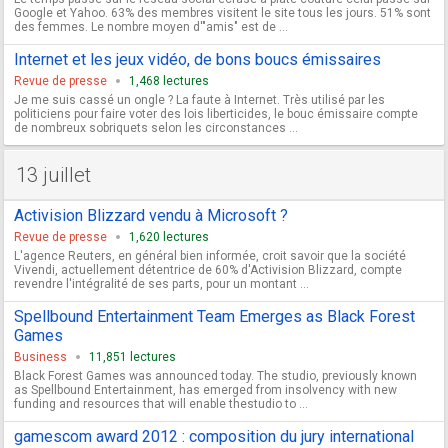
Google et Yahoo. 63% des membres visitent le site tous les jours. 51% sont
des femmes. Le nombre moyen d'"amis" est de ...
Internet et les jeux vidéo, de bons boucs émissaires
Revue de presse
1,468 lectures
Je me suis cassé un ongle ? La faute à Internet. Très utilisé par les
politiciens pour faire voter des lois liberticides, le bouc émissaire compte
de nombreux sobriquets selon les circonstances ...
13 juillet
Activision Blizzard vendu à Microsoft ?
Revue de presse
1,620 lectures
L'agence Reuters, en général bien informée, croit savoir que la société
Vivendi, actuellement détentrice de 60% d'Activision Blizzard, compte
revendre l'intégralité de ses parts, pour un montant ...
Spellbound Entertainment Team Emerges as Black Forest
Games
Business
11,851 lectures
Black Forest Games was announced today. The studio, previously known
as Spellbound Entertainment, has emerged from insolvency with new
funding and resources that will enable thestudio to ...
gamescom award 2012 : composition du jury international