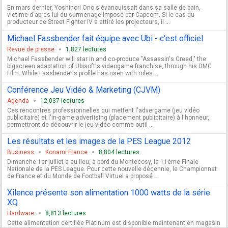
En mars dernier, Yoshinori Ono s'évanouissait dans sa salle de bain,
victime d'après lui du surmenage imposé par Capcom. Si le cas du
producteur de Street Fighter IV a attiré les projecteurs, il ...
Michael Fassbender fait équipe avec Ubi - c'est officiel
Revue de presse
1,827 lectures
Michael Fassbender will star in and co-produce "Assassin's Creed," the
bigscreen adaptation of Ubisoft's videogame franchise, through his DMC
Film. While Fassbender's profile has risen with roles...
Conférence Jeu Vidéo & Marketing (CJVM)
Agenda
12,037 lectures
Ces rencontres professionnelles qui mettent l'advergame (jeu vidéo
publicitaire) et l'in-game advertising (placement publicitaire) à l'honneur,
permettront de découvrir le jeu vidéo comme outil ...
Les résultats et les images de la PES League 2012
Business
Konami France
8,804 lectures
Dimanche 1er juillet a eu lieu, à bord du Montecosy, la 11ème Finale
Nationale de la PES League. Pour cette nouvelle décennie, le Championnat
de France et du Monde de Football Virtuel a proposé ...
Xilence présente son alimentation 1000 watts de la série
XQ
Hardware
8,813 lectures
Cette alimentation certifiée Platinum est disponible maintenant en magasin