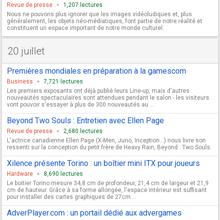
Revue de presse
1,207 lectures
Nous ne pouvons plus ignorer que les images vidéoludiques et, plus
généralement, les objets néo-médiatiques, font partie de notre réalité et
constituent un espace important de notre monde culturel.
20 juillet
Premières mondiales en préparation à la gamescom
Business
7,721 lectures
Les premiers exposants ont déjà publié leurs Line-up, mais d'autres
nouveautés spectaculaires sont attendues pendant le salon - les visiteurs
vont pouvoir s'essayer à plus de 300 nouveautés au ...
Beyond Two Souls : Entretien avec Ellen Page
Revue de presse
2,680 lectures
L'actrice canadienne Ellen Page (X-Men, Juno, Inception...) nous livre son
ressenti sur la conception du petit frère de Heavy Rain, Beyond : Two Souls.
Xilence présente Torino : un boîtier mini ITX pour joueurs
Hardware
8,690 lectures
Le boitier Torino mesure 34,8 cm de profondeur, 21,4 cm de largeur et 21,9
cm de hauteur. Grâce à sa forme allongée, l'espace intérieur est suffisant
pour installer des cartes graphiques de 27cm ...
AdverPlayer.com : un portail dédié aux advergames