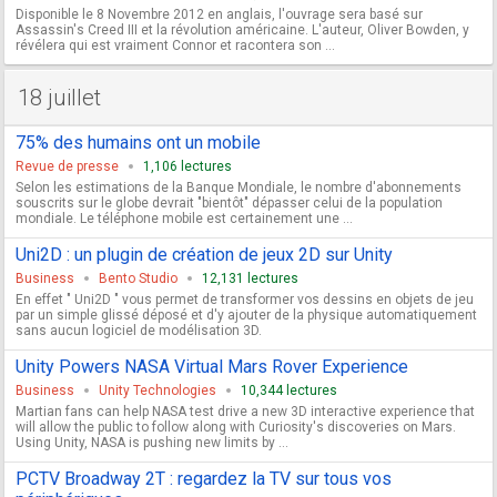
Disponible le 8 Novembre 2012 en anglais, l'ouvrage sera basé sur
Assassin's Creed III et la révolution américaine. L'auteur, Oliver Bowden, y
révélera qui est vraiment Connor et racontera son ...
18 juillet
75% des humains ont un mobile
Revue de presse
1,106 lectures
Selon les estimations de la Banque Mondiale, le nombre d'abonnements
souscrits sur le globe devrait "bientôt" dépasser celui de la population
mondiale. Le téléphone mobile est certainement une ...
Uni2D : un plugin de création de jeux 2D sur Unity
Business
Bento Studio
12,131 lectures
En effet " Uni2D " vous permet de transformer vos dessins en objets de jeu
par un simple glissé déposé et d'y ajouter de la physique automatiquement
sans aucun logiciel de modélisation 3D.
Unity Powers NASA Virtual Mars Rover Experience
Business
Unity Technologies
10,344 lectures
Martian fans can help NASA test drive a new 3D interactive experience that
will allow the public to follow along with Curiosity's discoveries on Mars.
Using Unity, NASA is pushing new limits by ...
PCTV Broadway 2T : regardez la TV sur tous vos