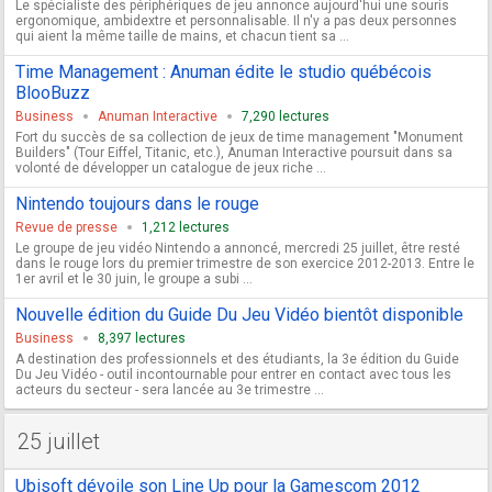
Le spécialiste des périphériques de jeu annonce aujourd'hui une souris
ergonomique, ambidextre et personnalisable. Il n'y a pas deux personnes
qui aient la même taille de mains, et chacun tient sa ...
Time Management : Anuman édite le studio québécois
BlooBuzz
Business
Anuman Interactive
7,290 lectures
Fort du succès de sa collection de jeux de time management "Monument
Builders" (Tour Eiffel, Titanic, etc.), Anuman Interactive poursuit dans sa
volonté de développer un catalogue de jeux riche ...
Nintendo toujours dans le rouge
Revue de presse
1,212 lectures
Le groupe de jeu vidéo Nintendo a annoncé, mercredi 25 juillet, être resté
dans le rouge lors du premier trimestre de son exercice 2012-2013. Entre le
1er avril et le 30 juin, le groupe a subi ...
Nouvelle édition du Guide Du Jeu Vidéo bientôt disponible
Business
8,397 lectures
A destination des professionnels et des étudiants, la 3e édition du Guide
Du Jeu Vidéo - outil incontournable pour entrer en contact avec tous les
acteurs du secteur - sera lancée au 3e trimestre ...
25 juillet
Ubisoft dévoile son Line Up pour la Gamescom 2012