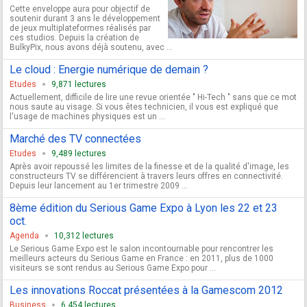
Cette enveloppe aura pour objectif de
soutenir durant 3 ans le développement
de jeux multiplateformes réalisés par
ces studios. Depuis la création de
BulkyPix, nous avons déjà soutenu, avec ...
Le cloud : Energie numérique de demain ?
Etudes
9,871 lectures
Actuellement, difficile de lire une revue orientée " Hi-Tech " sans que ce mot
nous saute au visage. Si vous êtes technicien, il vous est expliqué que
l'usage de machines physiques est un ...
Marché des TV connectées
Etudes
9,489 lectures
Après avoir repoussé les limites de la finesse et de la qualité d'image, les
constructeurs TV se différencient à travers leurs offres en connectivité.
Depuis leur lancement au 1er trimestre 2009 ...
8ème édition du Serious Game Expo à Lyon les 22 et 23
oct.
Agenda
10,312 lectures
Le Serious Game Expo est le salon incontournable pour rencontrer les
meilleurs acteurs du Serious Game en France : en 2011, plus de 1000
visiteurs se sont rendus au Serious Game Expo pour ...
Les innovations Roccat présentées à la Gamescom 2012
Business
6,454 lectures