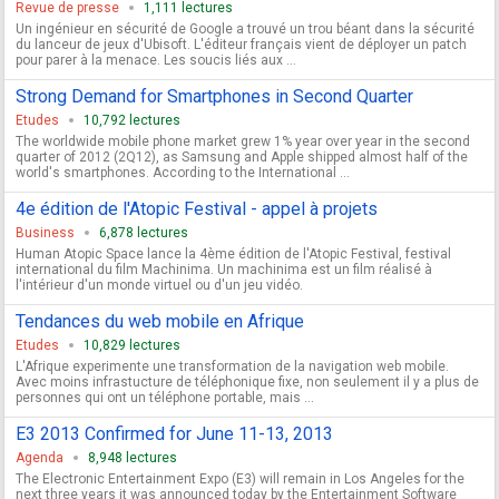
Revue de presse
1,111 lectures
Un ingénieur en sécurité de Google a trouvé un trou béant dans la sécurité
du lanceur de jeux d'Ubisoft. L'éditeur français vient de déployer un patch
pour parer à la menace. Les soucis liés aux ...
Strong Demand for Smartphones in Second Quarter
Etudes
10,792 lectures
The worldwide mobile phone market grew 1% year over year in the second
quarter of 2012 (2Q12), as Samsung and Apple shipped almost half of the
world's smartphones. According to the International ...
4e édition de l'Atopic Festival - appel à projets
Business
6,878 lectures
Human Atopic Space lance la 4ème édition de l'Atopic Festival, festival
international du film Machinima. Un machinima est un film réalisé à
l'intérieur d'un monde virtuel ou d'un jeu vidéo.
Tendances du web mobile en Afrique
Etudes
10,829 lectures
L'Afrique experimente une transformation de la navigation web mobile.
Avec moins infrastucture de téléphonique fixe, non seulement il y a plus de
personnes qui ont un téléphone portable, mais ...
E3 2013 Confirmed for June 11-13, 2013
Agenda
8,948 lectures
The Electronic Entertainment Expo (E3) will remain in Los Angeles for the
next three years it was announced today by the Entertainment Software