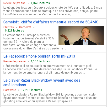
Revue de presse
1,348 lectures
Le géant des jeux sur réseaux sociaux chute de 40% sur le Nasdaq. Zynga
vient d'annoncer une baisse drastique de ses prévisions, son jeu phare
FarmVille a vu son audience s'effondrer. Facebook, ...
Gameloft : chiffre d'affaires trimestriel record de 50,4M€
Chiffres
Gameloft
10,221 lectures
La croissance du Groupe s'est très
fortement accélérée et s'établit à 35%
comparé à 14% lors du premier
trimestre. A taux de change constant la
croissance du chiffre d'affaires du deuxième ...
Le Facebook Phone pourrait sortir mi-2013
Revue de presse
1,154 lectures
L'été prochain, il se pourrait bien que vous mettiez à jour votre profil
Facebook avec vos photos de vacances depuis un Facebook Phone. Le
lancement de ce smartphone, qui alimente de nombreuses ...
Le clavier Razer BlackWidow revient avec des
améliorations
Hardware
12,218 lectures
La série de claviers Razer BlackWidow 2013, reconnue pour son style
épuré, son touché tactile et sa réactivité, bénéficie désormais d'un anti-
ghosting amélioré et du système Razer Synapse 2.0 ...