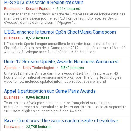
PES 2013 s'associe à Sexion d'Assaut
Business
Konami France
9,114 lectures
Ce partenariat s'inscrit dans le cadre de l'intérêt réel et de longue date des
membres de la Sexion pour le jeu PES. Fort de leur notoriété, les Sexion
d'Assaut, dont le dernier album " l'Apogée " ...
L'ESL annonce le tournoi Op3n ShootMania Gamescom
Business
8,514 lectures
L'Electronic Sports League accueillera le premier tournoi européen de
ShootMania Storm lors de la Gamescom 2012 qui se déroulera du 16 au 19
Aout 2012 à Cologne avec à la clef 8 000 € de dotations.
Unite 12 Session Update, Awards Nominees Announced
Agenda
Unity Technologies
8,542 lectures
Unite 2012, held in Amsterdam from August 22-24, will feature over 40
hours of informational sessions and workshops. The Unity Technologies
website now includes updated information about sessions and
Appel à participation aux Game Paris Awards
Business
8,068 lectures
Tous les jeux développés par des studios français et sortis sur les
marchés européen ou mondial entre le 1er octobre 2011 et le 30 septembre
2012 sont éligibles pour participer à ces Awards.
Razer Ouroboros : Une souris customisable et évolutive
Hardware
23,795 lectures