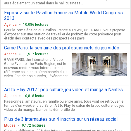
aura également un stand dans le hall business...
Exposez sur le Pavillon France au Mobile World Congress
2013
Agenda
10,086 lectures
Pour la 7ème édition du Pavillon France au MWC, UBIFRANCE vous propose
d'exposer sur une station de travail et de profitez de votre présence pour
établir des contacts avec des prospects des pays ...
Game Paris, la semaine des professionnels du jeu vidéo
Agenda
11,517 lectures
GAME PARIS, the International Video
Game Event of the Paris Region, est le
nouveau rendez-vous international de
référence pour les professionnels du jeu
vidéo. Fort de son succès, l'événement
...
Art to Play 2012 : pop culture, jeu vidéo et manga à Nantes
Agenda
10,818 lectures
Passionnés, amateurs, en famille ou entre amis, tous vont se retrouver le
temps d'un week-end au Salon Art to Play, le salon de la pop culture, du jeu
vidéo et du manga. Nantes, la 6ème ville de ...
Plus de 3 internautes sur 4 inscrits sur un réseau social
Etudes
9,172 lectures
C'est un plébiscite : 99% des internautes connaissent au moins un réseau