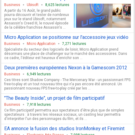
Business
Ubisoft
8,625 lectures
A partir du 16 Août, le grand public
pourra découvrir et tester de nombreux
jeux sur le stand Ubisoft, notamment
Assassin's Creed III, le nouvel épisode
de la célèbre franchise Assassin's ...
Micro Application se positionne sur l'accessoire jeux vidéo
Business
Micro Application
7,271 lectures
Spécialiste du secteur des logiciels de loisir, Micro Application prend
désormais une place de challenger sur le marché des accessoires. Dans
ce cadre, l'éditeur est heureux d'enrichir son ...
Deux premières européennes Nexon à la Gamescom 2012
Business
6,949 lectures
Ces titres sont Shadow Company - The Mercenary War - un passionnant FPS
free-to-play et un tout nouveau titre qui n'a pas encore été annoncé. Un
passionnant nouveau FPS free-to-play créé par les ...
"The Beauty Inside", un projet de film participatif
Business
7,918 lectures
Ce film participatif permettra aux spectateurs d'être plus que de simples
spectateurs : à travers les réseaux sociaux, un casting leur permettra
d'interpréter l'un des personnages du film, et ils ...
EA annonce la fusion des studios IronMonkey et Firemint
Business
Electronic Arts France
7,098 lectures