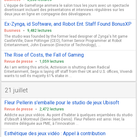
L'équipe de Gameforge animera le salon tous les jours avec un spectacle
divertissant incluant des présentations et interviews régulières sur les
deux jeux en ligne en compagnie des développeurs.
Ex-Zynga, id Software, and Robot Ent. Staff Found BonusXP
Business
9,482 lectures
The studio was founded by the former lead designer of Zynga's hit game
CastleVille, Dave Pottinger (CEO), former Senior Programmer at Robot
Entertainment, John Evanson (Director of Technology), ...
The Rise of Costs, the Fall of Gaming
Revue de presse
1,059 lectures
As I am writing this article, Activision is shutting down Radical
Entertainment, Sega is laying off staff from their UK and U.S. offices, Vivendi
wants to sell its majority 61% stake in ...
21 juillet
Fleur Pellerin s'emballe pour le studio de jeux Ubisoft
Revue de presse
2,472 lectures
Addicte aux jeux vidéos. Au point d'habiter à quelques enjambées du studio
d'Ubisoft à Montreuil (Seine-Saint-Denis). Fleur Pellerin est ainsi. Hier, la
ministre déléguée aux PME, à l'innovation ...
Esthétique des jeux vidéo : Appel à contribution