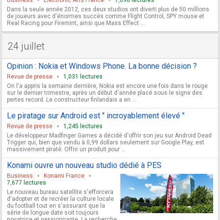
Dans la seule année 2012, ces deux studios ont diverti plus de 50 millions
de joueurs avec d'énormes succès comme Flight Control, SPY mouse et
Real Racing pour Firemint, ainsi que Mass Effect ...
24 juillet
Opinion : Nokia et Windows Phone. La bonne décision ?
Revue de presse
1,031 lectures
On l'a appris la semaine dernière, Nokia est encore une fois dans le rouge
sur le dernier trimestre, après un début d'année placé sous le signe des
pertes record. Le constructeur finlandais a en ...
Le piratage sur Android est " incroyablement élevé "
Revue de presse
1,245 lectures
Le développeur Madfinger Games a décidé d'offrir son jeu sur Android Dead
Trigger qui, bien que vendu à 0,99 dollars seulement sur Google Play, est
massivement piraté. Offrir un produit pour ...
Konami ouvre un nouveau studio dédié à PES
Business
Konami France
7,677 lectures
Le nouveau bureau satellite s'efforcera
d'adopter et de recréer la culture locale
du football tout en s'assurant que la
série de longue date soit toujours
novatrice et passionnante. La recherche ...