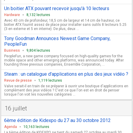
Un boitier ATX pouvant recevoir jusqu'à 10 lecteurs
Hardware
8,132 lectures
Avec 43 cm de profondeur, 18,5 cm de largeur et 14 cm de hauteur, ce
boitier ATX fournit assez de place pour installer sans outils 8 lecteurs 5.25
(3 en externe et 5 en interne). De plus, deux ...
Tony Goodman Announces Newest Game Company,
PeopleFun
Business
9,804 lectures
PeopleFun, a new game company focused on high-quality games for the
mobile space and other emerging platforms, was announced today. After
founding three previous companies, Ensemble Corporation, ...
Steam : un catalogue d'applications en plus des jeux vidéo ?
Revue de presse
1,119 lectures
Valve serait-il en train de se préparer à ouvrir une boutique d'applications en
complément des jeux vidéos ? C'est ce que l'on est en droit de penser
lorsque l'on voit les nouvelles catégories ...
16 juillet
6ème édition de Kidexpo du 27 au 30 octobre 2012
Agenda
10,163 lectures
La 6ème édition de KIDEXPO se tient du samedi 27 octobre au mardi 30