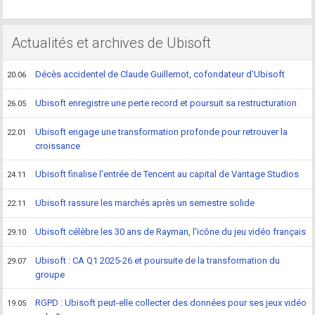
Actualités et archives de Ubisoft
Décès accidentel de Claude Guillemot, cofondateur d'Ubisoft
20.06
Ubisoft enregistre une perte record et poursuit sa restructuration
26.05
Ubisoft engage une transformation profonde pour retrouver la
22.01
croissance
Ubisoft finalise l'entrée de Tencent au capital de Vantage Studios
24.11
Ubisoft rassure les marchés après un semestre solide
22.11
Ubisoft célèbre les 30 ans de Rayman, l'icône du jeu vidéo français
29.10
Ubisoft : CA Q1 2025-26 et poursuite de la transformation du
29.07
groupe
RGPD : Ubisoft peut-elle collecter des données pour ses jeux vidéo
19.05