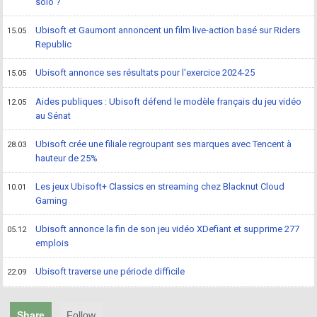
solo ?
Ubisoft et Gaumont annoncent un film live-action basé sur Riders
15.05
Republic
Ubisoft annonce ses résultats pour l'exercice 2024-25
15.05
Aides publiques : Ubisoft défend le modèle français du jeu vidéo
12.05
au Sénat
Ubisoft crée une filiale regroupant ses marques avec Tencent à
28.03
hauteur de 25%
Les jeux Ubisoft+ Classics en streaming chez Blacknut Cloud
10.01
Gaming
Ubisoft annonce la fin de son jeu vidéo XDefiant et supprime 277
05.12
emplois
Ubisoft traverse une période difficile
22.09
Share
Follow