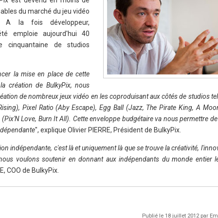
yPix est devenu en moins de
rnables du marché du jeu vidéo
. A la fois développeur,
iété emploie aujourd'hui 40
e cinquantaine de studios
er la mise en place de cette
la création de BulkyPix, nous
réation de nombreux jeux vidéo en les coproduisant aux côtés de studios te
ising), Pixel Ratio (Aby Escape), Egg Ball (Jazz, The Pirate King, A Moon
Pix'N Love, Burn It All). Cette enveloppe budgétaire va nous permettre de
indépendante
", explique Olivier PIERRE, Président de BulkyPix.
ion indépendante, c'est là et uniquement là que se trouve la créativité, l'innov
que nous voulons soutenir en donnant aux indépendants du monde entier
E, COO de BulkyPix.
Publié le 18 juillet 2012 par