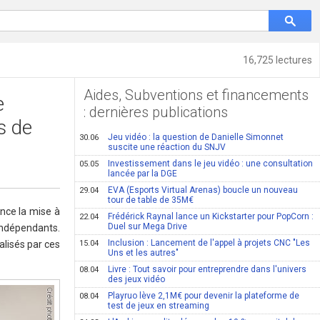
16,725 lectures
Aides, Subventions et financements
e
: dernières publications
s de
Jeu vidéo : la question de Danielle Simonnet
30.06
s
suscite une réaction du SNJV
Investissement dans le jeu vidéo : une consultation
05.05
lancée par la DGE
EVA (Esports Virtual Arenas) boucle un nouveau
29.04
tour de table de 35M€
once la mise à
Frédérick Raynal lance un Kickstarter pour PopCorn :
22.04
Duel sur Mega Drive
indépendants.
Inclusion : Lancement de l'appel à projets CNC "Les
alisés par ces
15.04
Uns et les autres"
Livre : Tout savoir pour entreprendre dans l'univers
08.04
des jeux vidéo
Playruo lève 2,1M€ pour devenir la plateforme de
08.04
test de jeux en streaming