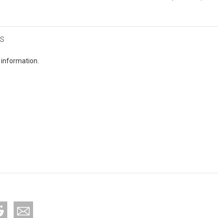
s
 information.