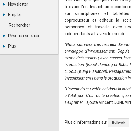
n'en citer que quelques uns, Bulk
Tous les forums
Newsletter
trois ans l'un des acteurs incontou
Créer un compte
Archives
Se connecter
sur smartphones et tablettes
Emploi
Abonnement
Messages privés
coproducteur et éditeur, la soc
Consulter les annonces
Contacter un modérateur
Rechercher
personnes et travaille avec un
Déposer une annonce
indépendants à travers le monde.
Observatoire de l'emploi
Réseaux sociaux
Métiers et compétences
Twitter
"
Nous sommes très heureux d'annonc
Plus
Youtube
enveloppe d'investissement. Depuis 
Annonceurs
LinkedIn
avons déjà soutenu, avec succès, la c
Statistiques
Facebook
Production (Babel Running et Babel R
Plan du site
Instagram
Sitemap XML
cTools (Kung Fu Rabbit), Pastagames (
Pinterest
Ping Awards
investissements dans la production 
A propos
Mentions légales
"
L'avenir du jeu vidéo est dans la créat
à l'état pur. C'est cette création 
s'exprimer.
" ajoute Vincent DONDAIN
Plus d'informations sur
Bulkypix