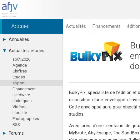
Accueil
Actualités
Financements
édition
Annuaires
Bu
Toutes les sociétés (691)
Actualités, études
en
Studios (418)
août 2026
Editeurs (49)
do
Agenda
Distributeurs (16)
Chiffres
Hard. / Accessoires (10)
Etudes
Middlewares (15)
eSport
Prestataires (99)
Financement
Assoc. / Syndicats (21)
BulkyPix, spécialiste de l'édition 
Hardware
Formations / Ecoles (46)
disposition d'une enveloppe d'inve
Juridiques
Presse spécialisée (17)
Vidéos
Cette enveloppe aura pour objectif 
Librairie
studios.
Photographies
RSS
Avec près d'une centaine de jeu
MyBrute, Aby Escape, The SandBox 
Forums