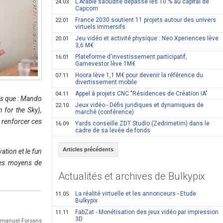
L'Arabie saoudite dépasse les 10 % au capital de
24.03
Capcom
France 2030 soutient 11 projets autour des univers
22.01
virtuels immersifs
Jeu vidéo et activité physique : Neo Xperiences lève
20.01
3,6 M€
Plateforme d'investissement participatif,
16.01
Gamevestor lève 1M€
Hoora lève 1,1 M€ pour devenir la référence du
07.11
divertissement mobile
Appel à projets CNC "Résidences de Création IA"
04.11
ls que : Mando
Jeux vidéo - Défis juridiques et dynamiques de
22.10
 for the Sky),
marché (conférence)
 renforcer ces
Yards conseille ZDT Studio (Zedrimetim) dans le
16.09
cadre de sa levée de fonds
Articles précédents
ation et le fun
 les moyens de
Actualités et archives de Bulkypix
La réalité virtuelle et les annonceurs - Etude
11.05
Bulkypix
FabZat - Monétisation des jeux vidéo par impression
11.11
3D
 Emmanuel Forsans