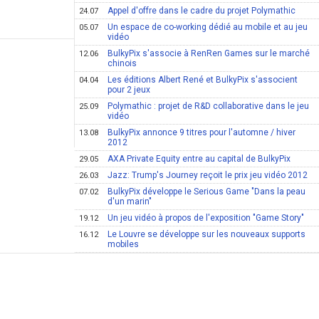
Appel d'offre dans le cadre du projet Polymathic
24.07
Un espace de co-working dédié au mobile et au jeu
05.07
vidéo
BulkyPix s'associe à RenRen Games sur le marché
12.06
chinois
Les éditions Albert René et BulkyPix s'associent
04.04
pour 2 jeux
Polymathic : projet de R&D collaborative dans le jeu
25.09
vidéo
BulkyPix annonce 9 titres pour l'automne / hiver
13.08
2012
AXA Private Equity entre au capital de BulkyPix
29.05
Jazz: Trump's Journey reçoit le prix jeu vidéo 2012
26.03
BulkyPix développe le Serious Game "Dans la peau
07.02
d'un marin"
Un jeu vidéo à propos de l'exposition "Game Story"
19.12
Le Louvre se développe sur les nouveaux supports
16.12
mobiles