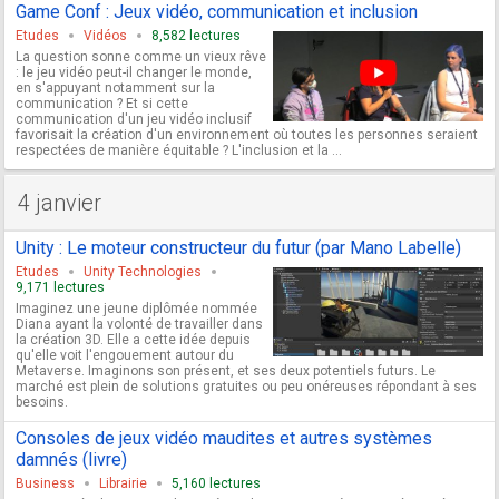
Game Conf : Jeux vidéo, communication et inclusion
Etudes
Vidéos
8,582 lectures
La question sonne comme un vieux rêve
: le jeu vidéo peut-il changer le monde,
en s'appuyant notamment sur la
communication ? Et si cette
communication d'un jeu vidéo inclusif
favorisait la création d'un environnement où toutes les personnes seraient
respectées de manière équitable ? L'inclusion et la ...
4 janvier
Unity : Le moteur constructeur du futur (par Mano Labelle)
Etudes
Unity Technologies
9,171 lectures
Imaginez une jeune diplômée nommée
Diana ayant la volonté de travailler dans
la création 3D. Elle a cette idée depuis
qu'elle voit l'engouement autour du
Metaverse. Imaginons son présent, et ses deux potentiels futurs. Le
marché est plein de solutions gratuites ou peu onéreuses répondant à ses
besoins.
Consoles de jeux vidéo maudites et autres systèmes
damnés (livre)
Business
Librairie
5,160 lectures