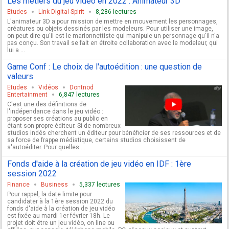
Les métiers du jeu vidéo en 2022 : Animateur 3D
Etudes
Link Digital Spirit
8,286 lectures
L'animateur 3D a pour mission de mettre en mouvement les personnages,
créatures ou objets dessinés par les modeleurs. Pour utiliser une image,
on peut dire qu'il est le marionnettiste qui manipule un personnage qu'il n'a
pas conçu. Son travail se fait en étroite collaboration avec le modeleur, qui
lui a ...
Game Conf : Le choix de l'autoédition : une question de
valeurs
Etudes
Vidéos
Dontnod
Entertainment
6,847 lectures
C'est une des définitions de
l'indépendance dans le jeu vidéo :
proposer ses créations au public en
étant son propre éditeur. Si de nombreux
studios indés cherchent un éditeur pour bénéficier de ses ressources et de
sa force de frappe médiatique, certains studios choisissent de
s'autoéditer. Pour quelles ...
Fonds d'aide à la création de jeu vidéo en IDF : 1ère
session 2022
Finance
Business
5,337 lectures
Pour rappel, la date limite pour
candidater à la 1ère session 2022 du
fonds d'aide à la création de jeu vidéo
est fixée au mardi 1er février 18h. Le
projet doit être un jeu vidéo, on line ou