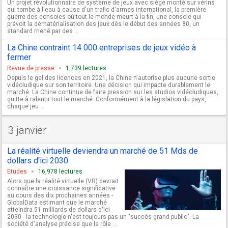
Un projet révolutionnaire de système de jeux avec siège monté sur vérins
qui tombe à l'eau à cause d'un trafic d'armes international, la première
guerre des consoles où tout le monde meurt à la fin, une console qui
prévoit la dématérialisation des jeux dès le début des années 80, un
standard mené par des ...
La Chine contraint 14 000 entreprises de jeux vidéo à
fermer
Revue de presse
1,739 lectures
Depuis le gel des licences en 2021, la Chine n'autorise plus aucune sortie
vidéoludique sur son territoire. Une décision qui impacte durablement le
marché. La Chine continue de faire pression sur les studios vidéoludiques,
quitte à ralentir tout le marché. Conformément à la législation du pays,
chaque jeu ...
3 janvier
La réalité virtuelle deviendra un marché de 51 Mds de
dollars d'ici 2030
Etudes
16,978 lectures
Alors que la réalité virtuelle (VR) devrait
connaître une croissance significative
au cours des dix prochaines années -
GlobalData estimant que le marché
atteindra 51 milliards de dollars d'ici
2030 - la technologie n'est toujours pas un "succès grand public". La
société d'analyse précise que le rôle ...