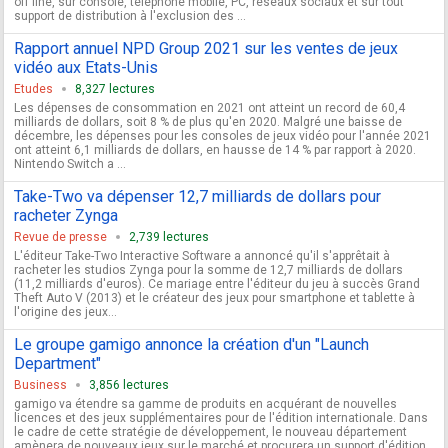
off line, sur console, téléphone mobile, PC, réseaux sociaux et sur tout
support de distribution à l'exclusion des ...
Rapport annuel NPD Group 2021 sur les ventes de jeux
vidéo aux Etats-Unis
Etudes
8,327 lectures
Les dépenses de consommation en 2021 ont atteint un record de 60,4
milliards de dollars, soit 8 % de plus qu'en 2020. Malgré une baisse de
décembre, les dépenses pour les consoles de jeux vidéo pour l'année 2021
ont atteint 6,1 milliards de dollars, en hausse de 14 % par rapport à 2020.
Nintendo Switch a ...
Take-Two va dépenser 12,7 milliards de dollars pour
racheter Zynga
Revue de presse
2,739 lectures
L'éditeur Take-Two Interactive Software a annoncé qu'il s'apprêtait à
racheter les studios Zynga pour la somme de 12,7 milliards de dollars
(11,2 milliards d'euros). Ce mariage entre l'éditeur du jeu à succès Grand
Theft Auto V (2013) et le créateur des jeux pour smartphone et tablette à
l'origine des jeux...
Le groupe gamigo annonce la création d'un "Launch
Department"
Business
3,856 lectures
gamigo va étendre sa gamme de produits en acquérant de nouvelles
licences et des jeux supplémentaires pour de l'édition internationale. Dans
le cadre de cette stratégie de développement, le nouveau département
amènera de nouveaux jeux sur le marché et procurera un support d'édition