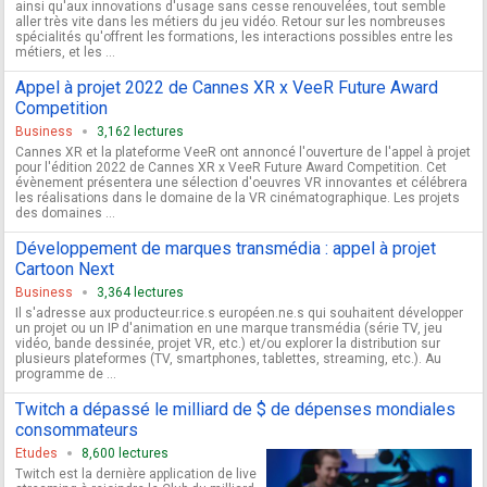
ainsi qu'aux innovations d'usage sans cesse renouvelées, tout semble
aller très vite dans les métiers du jeu vidéo. Retour sur les nombreuses
spécialités qu'offrent les formations, les interactions possibles entre les
métiers, et les ...
Appel à projet 2022 de Cannes XR x VeeR Future Award
Competition
Business
3,162 lectures
Cannes XR et la plateforme VeeR ont annoncé l'ouverture de l'appel à projet
pour l'édition 2022 de Cannes XR x VeeR Future Award Competition. Cet
évènement présentera une sélection d'oeuvres VR innovantes et célébrera
les réalisations dans le domaine de la VR cinématographique. Les projets
des domaines ...
Développement de marques transmédia : appel à projet
Cartoon Next
Business
3,364 lectures
Il s'adresse aux producteur.rice.s européen.ne.s qui souhaitent développer
un projet ou un IP d'animation en une marque transmédia (série TV, jeu
vidéo, bande dessinée, projet VR, etc.) et/ou explorer la distribution sur
plusieurs plateformes (TV, smartphones, tablettes, streaming, etc.). Au
programme de ...
Twitch a dépassé le milliard de $ de dépenses mondiales
consommateurs
Etudes
8,600 lectures
Twitch est la dernière application de live