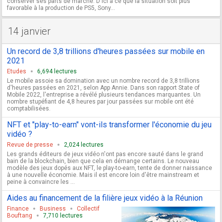
conserver ses parts de marché. D'ici à ce que la situation soit plus
favorable à la production de PS5, Sony...
14 janvier
Un record de 3,8 trillions d'heures passées sur mobile en
2021
Etudes
6,694 lectures
Le mobile assoie sa domination avec un nombre record de 3,8 trillions
d'heures passées en 2021, selon App Annie. Dans son rapport State of
Mobile 2022, l'entreprise a révélé plusieurs tendances marquantes. Un
nombre stupéfiant de 4,8 heures par jour passées sur mobile ont été
comptabilisées.
NFT et "play-to-earn" vont-ils transformer l'économie du jeu
vidéo ?
Revue de presse
2,024 lectures
Les grands éditeurs de jeux vidéo n'ont pas encore sauté dans le grand
bain de la blockchain, bien que cela en démange certains. Le nouveau
modèle des jeux dopés aux NFT, le play-to-earn, tente de donner naissance
à une nouvelle économie. Mais il est encore loin d'être mainstream et
peine à convaincre les ...
Aides au financement de la filière jeux vidéo à la Réunion
Finance
Business
Collectif
Bouftang
7,710 lectures