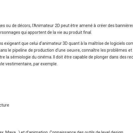
ges ou de décors, l'Animateur 2D peut être amené à créer des bannière
ersonnages qui apportent de la vie au produit final.
s exigeant que celui d'animateur 3D quant à la maîtrise de logiciels comp
ans le pipeline de production d'une oeuvre, connaître les problèmes et
tre la sémiologie du cinéma. Il doit être capable de plonger dans des r
tyle vestimentaire, par exemple.
cture
Max, Maya…) et d'animation. Connaissance des outils de level design