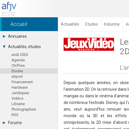
Accueil
Actualités
Etudes
Industrie
é
Annuaires
Le
Toutes les sociétés (691)
Actualités, études
2
Studios (418)
août 2026
Editeurs (49)
Agenda
Distributeurs (16)
Chiffres
Hard. / Accessoires (10)
L'a
Etudes
Middlewares (15)
eSport
Prestataires (99)
Financement
Assoc. / Syndicats (21)
Depuis quelques années, on obser
Hardware
Formations / Ecoles (46)
l'animation 2D. On la retrouve dans l
Juridiques
Presse spécialisée (17)
mangas ou dans le cinéma d'animati
Vidéos
de nombreux festivals. Disney, qui l
Librairie
ans, veut aujourd'hui renouer a
Photographies
RSS
monde où la 3D et les effets v
omniprésents, la 2D mise d'abord s
Forums