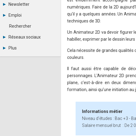
est évidemment accompagné par 
Tous les forums
Newsletter
numériques. Faire de la 2D aujourd
Créer un compte
Archives
Se connecter
qu'il y a quelques années. Un Anima
Emploi
Abonnement
Messages privés
techniques de 3D.
Consulter les annonces
Contacter un modérateur
Rechercher
Déposer une annonce
Un Animateur 2D va devoir figurer 
Observatoire de l'emploi
Réseaux sociaux
habiller, exprimer par le dessin leur
Métiers et compétences
Twitter
Plus
Cela nécessite de grandes qualités 
Youtube
Annonceurs
LinkedIn
couleurs.
Statistiques
Facebook
Plan du site
Instagram
Il faut aussi être capable de dé
Sitemap XML
Pinterest
personnages. L'Animateur 2D prend
Ping Awards
plane, c'est-à-dire en deux dimen
A propos
formation, ainsi qu'une initiation 
Mentions légales
Informations métier
Niveau d'études : Bac +3 - B
Salaire mensuel brut : De 2 