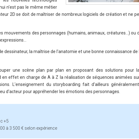
les nouvelles technologies
'hui n'est pas le même métier
teur 2D se doit de maîtriser de nombreux logiciels de création et ne pe
les mouvements des personnages (humains, animaux, créatures…) ou de
s expressions…
de dessinateur, la maîtrise de l'anatomie et une bonne connaissance de 
couper une scène plan par plan en proposant des solutions pour l
 en effet en charge de A à Z la réalisation de séquences animées su
sions. L'enseignement du storyboarding fait d'ailleurs généralement
au jeu d'acteur pour appréhender les émotions des personnages.
ac +5
000 à 3 500 € selon expérience