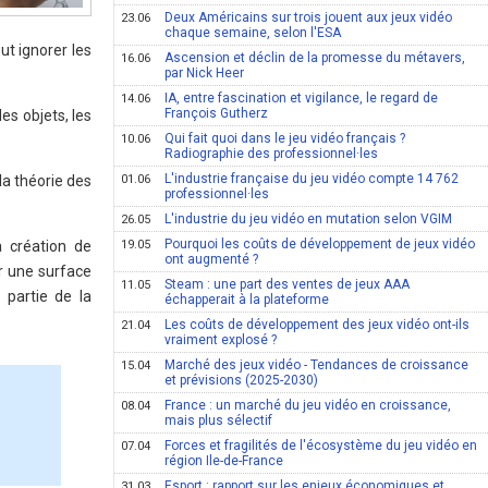
Deux Américains sur trois jouent aux jeux vidéo
23.06
chaque semaine, selon l'ESA
ut ignorer les
Ascension et déclin de la promesse du métavers,
16.06
par Nick Heer
IA, entre fascination et vigilance, le regard de
14.06
François Gutherz
s objets, les
Qui fait quoi dans le jeu vidéo français ?
10.06
Radiographie des professionnel·les
L'industrie française du jeu vidéo compte 14 762
la théorie des
01.06
professionnel·les
L'industrie du jeu vidéo en mutation selon VGIM
26.05
Pourquoi les coûts de développement de jeux vidéo
a création de
19.05
ont augmenté ?
r une surface
Steam : une part des ventes de jeux AAA
11.05
 partie de la
échapperait à la plateforme
Les coûts de développement des jeux vidéo ont-ils
21.04
vraiment explosé ?
Marché des jeux vidéo - Tendances de croissance
15.04
et prévisions (2025-2030)
France : un marché du jeu vidéo en croissance,
08.04
mais plus sélectif
Forces et fragilités de l'écosystème du jeu vidéo en
07.04
région Ile-de-France
Esport : rapport sur les enjeux économiques et
31.03