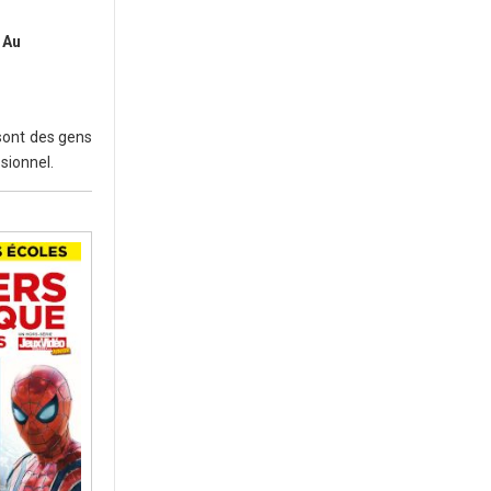
 Au
 sont des gens
ssionnel.