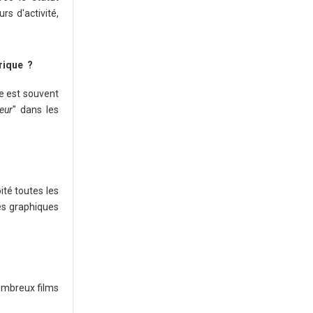
s ­d'activité,
rique ?
le est souvent
eur
" dans les
té toutes les
les graphiques
nombreux films