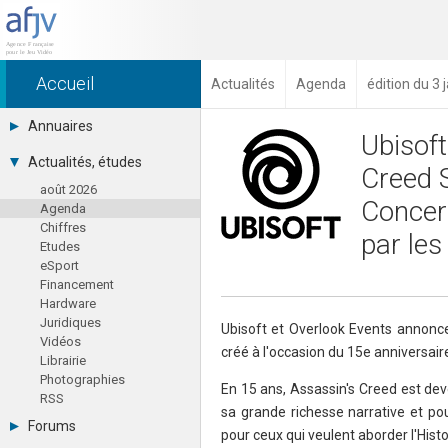
Accueil
Actualités
Agenda
édition du 3 
Annuaires
Ubisoft
Toutes les sociétés (691)
Actualités, études
Creed 
Studios (418)
août 2026
Editeurs (49)
Concert
Agenda
Distributeurs (16)
Chiffres
Hard. / Accessoires (10)
par les
Etudes
Middlewares (15)
eSport
Prestataires (99)
Financement
Assoc. / Syndicats (21)
Hardware
Formations / Ecoles (46)
Juridiques
Presse spécialisée (17)
Ubisoft et Overlook Events annon
Vidéos
créé à l'occasion du 15e anniversai
Librairie
Photographies
En 15 ans, Assassin's Creed est deve
RSS
sa grande richesse narrative et po
Forums
pour ceux qui veulent aborder l'Histo