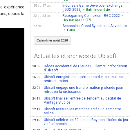
Indonesia Game Developer Exchange
15 au 17 oct.
ne expérience
(IGDX 2022)
Bali - Indonésie
ues, depuis la
Retrogaming Connexion - RGC 2022
22 au 23 oct.
Lizy-sur-Ourcq (77)
Assassin's Creed Symphonic Adventure
29 oct.
Paris
Calendrier août 2026
Actualités et archives de Ubisoft
Décès accidentel de Claude Guillemot, cofondateur
20.06
d'Ubisoft
Ubisoft enregistre une perte record et poursuit sa
26.05
restructuration
Ubisoft engage une transformation profonde pour
22.01
retrouver la croissance
Ubisoft finalise l'entrée de Tencent au capital de
24.11
Vantage Studios
Ubisoft rassure les marchés après un semestre
22.11
solide
Ubisoft célèbre les 30 ans de Rayman, l'icône du jeu
29.10
vidéo français