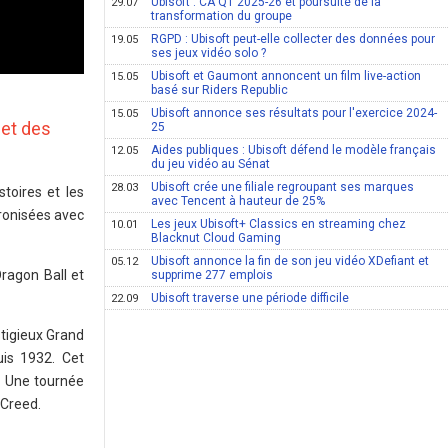
Ubisoft : CA Q1 2025-26 et poursuite de la
29.07
transformation du groupe
RGPD : Ubisoft peut-elle collecter des données pour
19.05
ses jeux vidéo solo ?
Ubisoft et Gaumont annoncent un film live-action
15.05
basé sur Riders Republic
Ubisoft annonce ses résultats pour l'exercice 2024-
15.05
 et des
25
Aides publiques : Ubisoft défend le modèle français
12.05
du jeu vidéo au Sénat
Ubisoft crée une filiale regroupant ses marques
28.03
toires et les
avec Tencent à hauteur de 25%
ronisées avec
Les jeux Ubisoft+ Classics en streaming chez
10.01
Blacknut Cloud Gaming
Ubisoft annonce la fin de son jeu vidéo XDefiant et
05.12
ragon Ball et
supprime 277 emplois
Ubisoft traverse une période difficile
22.09
tigieux Grand
uis 1932. Cet
e. Une tournée
 Creed.