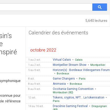
5,640 lectures
Calendrier des événements
in's
e
octobre 2022
nspiré
Virtual Calais
1 au 2 oct.
Calais
Montpellier Stream Show
1 au 2 oct.
Montpellier
Horizon(s) : Bordeaux Videogames Forum
5 au 6 oct.
Bordeaux
Game Changers
8 oct.
Paris
t symphonique
Animasia
8 au 9 oct.
Bordeaux
Occitania Gaming Convention
8 au 9 oct.
Montauban (82)
 reconnue pour
Tokens, cryptos, NFT... La tokenisation
12 oct.
ble référence
Paris
Dracénie Gaming Festival
14 au 16 oct.
Draguignan
(83)