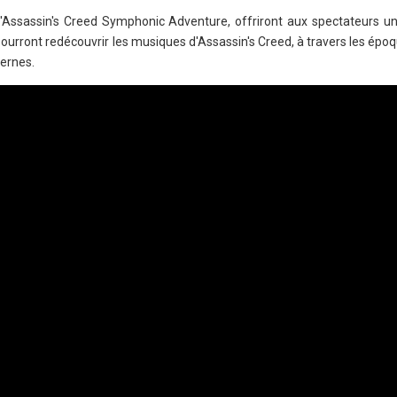
d'Assassin's Creed Symphonic Adventure, offriront aux spectateurs u
ourront redécouvrir les musiques d'Assassin's Creed, à travers les époq
ernes.