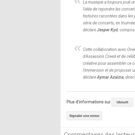
La musique a toujours joué un
l'idée de rejoindre les conc
histoires racontées dans les 
série de concerts, en tourné
déclare
Jesper Kyd
, composi
Cette collaboration avec Over
d'Assassin's Creed et de célé
créative pour assembler ce co
l'immersion et de proposer u
déclare
Aymar Azaïzia
, dire
Plus d'informations sur
Ubisoft
Signaler une erreur
Commentaires des lecteur