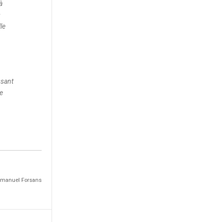
à
s
le
ssant
se
Emmanuel Forsans