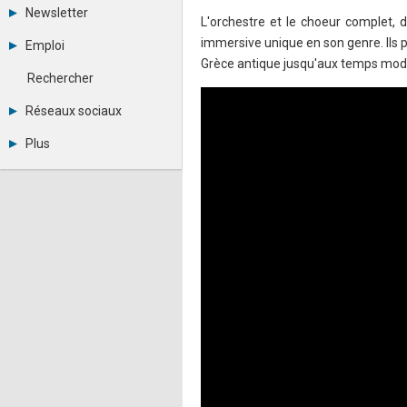
Tous les forums
Newsletter
L'orchestre et le choeur complet, 
Créer un compte
Archives
Se connecter
immersive unique en son genre. Ils p
Emploi
Abonnement
Messages privés
Grèce antique jusqu'aux temps mod
Consulter les annonces
Contacter un modérateur
Rechercher
Déposer une annonce
Observatoire de l'emploi
Réseaux sociaux
Métiers et compétences
Twitter
Plus
Youtube
Annonceurs
LinkedIn
Statistiques
Facebook
Plan du site
Instagram
Sitemap XML
Pinterest
Ping Awards
A propos
Mentions légales