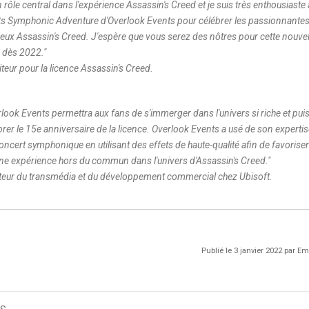
 rôle central dans l'expérience Assassin's Creed et je suis très enthousiaste 
erts Symphonic Adventure d'Overlook Events pour célébrer les passionnante
jeux Assassin's Creed. J'espère que vous serez des nôtres pour cette nouvel
e dès 2022.
"
teur pour la licence Assassin's Creed.
look Events permettra aux fans de s'immerger dans l'univers si riche et pui
brer le 15e anniversaire de la licence. Overlook Events a usé de son experti
ncert symphonique en utilisant des effets de haute-qualité afin de favoriser
ne expérience hors du commun dans l'univers d'Assassin's Creed.
"
cteur du transmédia et du développement commercial chez Ubisoft.
Publié le 3 janvier 2022 par 
s