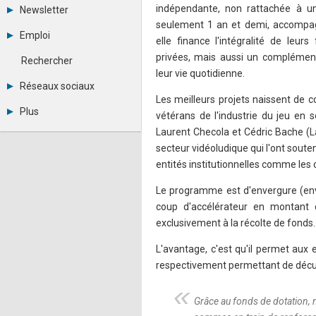
Tous les forums
indépendante, non rattachée à un 
Newsletter
Créer un compte
seulement 1 an et demi, accompag
Archives
Se connecter
Emploi
elle finance l'intégralité de leurs
Abonnement
Messages privés
Consulter les annonces
privées, mais aussi un complémen
Contacter un modérateur
Rechercher
Déposer une annonce
leur vie quotidienne.
Observatoire de l'emploi
Réseaux sociaux
Métiers et compétences
Les meilleurs projets naissent de c
Twitter
Plus
vétérans de l'industrie du jeu en
Youtube
Annonceurs
Laurent Checola et Cédric Bache (La
LinkedIn
Statistiques
Facebook
secteur vidéoludique qui l'ont souten
Plan du site
Instagram
entités institutionnelles comme les 
Sitemap XML
Pinterest
Ping Awards
Le programme est d'envergure (en
A propos
coup d'accélérateur en montant 
Mentions légales
exclusivement à la récolte de fonds.
L'avantage, c'est qu'il permet aux
respectivement permettant de décupler
Grâce au fonds de dotation, n