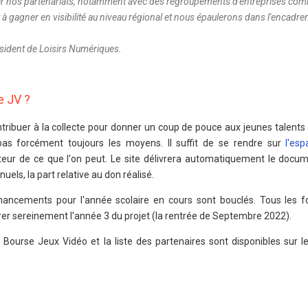
er nos partenariats, notamment avec des regroupements d'entreprises co
 à gagner en visibilité au niveau régional et nous épaulerons dans l'encadr
ésident de Loisirs Numériques.
e JV ?
ribuer à la collecte pour donner un coup de pouce aux jeunes talents
as forcément toujours les moyens. Il suffit de se rendre sur
l'es
eur de ce que l'on peut. Le site délivrera automatiquement le docume
els, la part relative au don réalisé.
inancements pour l'année scolaire en cours sont bouclés. Tous les f
er sereinement l'année 3 du projet (la rentrée de Septembre 2022).
 Bourse Jeux Vidéo et la liste des partenaires sont disponibles sur le