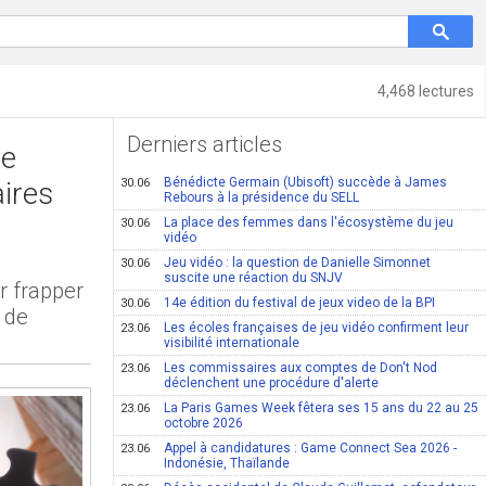
4,468 lectures
Derniers articles
de
Bénédicte Germain (Ubisoft) succède à James
ires
30.06
Rebours à la présidence du SELL
La place des femmes dans l'écosystème du jeu
30.06
vidéo
Jeu vidéo : la question de Danielle Simonnet
30.06
suscite une réaction du SNJV
r frapper
14e édition du festival de jeux video de la BPI
30.06
 de
Les écoles françaises de jeu vidéo confirment leur
23.06
visibilité internationale
Les commissaires aux comptes de Don't Nod
23.06
déclenchent une procédure d'alerte
La Paris Games Week fêtera ses 15 ans du 22 au 25
23.06
octobre 2026
Appel à candidatures : Game Connect Sea 2026 -
23.06
Indonésie, Thaïlande