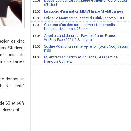
Décès accidentel de Claude Guillemot, cofondateur
20.06
d'Ubisoft
Le studio d'animation MIAM! lance MIAM! games
16.06
Sylvie Le Maux prend la tête du Club Esport MEDEF
16.06
Créateur d'un des rares univers transmédia
16.06
français, Ankama a 25 ans
Appel à candidatures : Pavillon Game France,
16.06
WePlay Expo 2026 à Shanghai
lexion de cinq
Sophie Adenot présente Aphelion (Don't Nod) depuis
16.06
ers Studios),
l'ISS
entreprises du
IA, entre fascination et vigilance, le regard de
14.06
insi certaines
François Gutherz
.
de donner un
t LN - dédié
 de 60 et 66%
 dispositif.