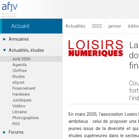
Accueil
Actualités
2022
janvier
éditi
Annuaires
La
Toutes les sociétés (691)
Actualités, études
do
Studios (418)
août 2026
Editeurs (49)
fi
Agenda
Distributeurs (16)
Chiffres
Hard. / Accessoires (10)
Etudes
Middlewares (15)
Cou
eSport
Prestataires (99)
Financement
Assoc. / Syndicats (21)
for
Hardware
Formations / Ecoles (46)
l'in
Juridiques
Presse spécialisée (17)
Vidéos
Librairie
En mars 2020, l'association Loisirs
Photographies
ambitieux : celui de proposer une
RSS
jeunes issus de la diversité et qu
Forums
études supérieures dans le secteu