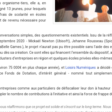
organisme-tiers, elle a, en
né 13 jeunes, pour lesquels
 frais de scolarité en écoles
t de revenu nécessaire pour
onversations simples, des questionnements existentiels. Issu de la réf
 septembre 2020 - Mickaël Newton (Ubisoft), Jehanne Rousseau (Spid
Belle Games.), le projet n'aurait pas pu être possible sans l'aide des 
u dès sa création. Ce sont elles qui financent l'ensemble du dispositif, a
clusters d'entreprises en région et quelques écoles privées elles-mêmes
viron 75 000€ en plus chaque année), et
Loisirs Numériques
a décidé 
ce Fonds de Dotation, d'intérêt général - nommé tout simplemen
 entreprises comme aux particuliers de défiscaliser leur don à hauteur
 le nombre de contributions à l'initiative et ainsi la force de frappe du
ous réaffirmons que ce projet est solide et s'inscrit sur le long terme. Nous