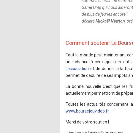
sommes en train de renforc
Game Only, qui nous aideront
de plus de jeunes encore.
"
déclare
Mickaël Newton
, pr
Comment soutenir La Bours
Tout le monde peut maintenant cont
une chance à ceux qui n'en ont p
l'association
et de donner à la haut
permet de déduire de ses impôts annu
La bonne nouvelle c'est que les f
actuellement permettront de prépar
Toutes les actualités concernant la
www.boursejeuvideo.fr
.
Merci de votre soutien !