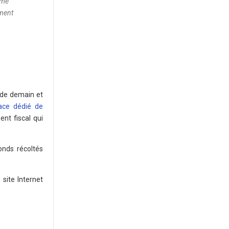
mme
ement
 de demain et
pace dédié de
nt fiscal qui
onds récoltés
 site Internet