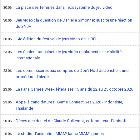
La place des femmes dans l'écosystème du jeu vidéo
30.06
Jeu vidéo : la question de Danielle Simonnet suscite une réaction
30.06
du SNJV
14e édition du festival de jeux video de la BPI
30.06
Les écoles françaises de jeu vidéo confirment leur visibilité
23.06
internationale
Les commissaires aux comptes de Don't Nod déclenchent une
23.06
procédure d'alerte
La Paris Games Week fêtera ses 15 ans du 22 au 25 octobre 2026
23.06
Appel à candidatures : Game Connect Sea 2026 - Indonésie,
23.06
Thaïlande
Décès accidentel de Claude Guillemot, cofondateur d'Ubisoft
20.06
Le studio d'animation MIAM! lance MIAM! games
16.06