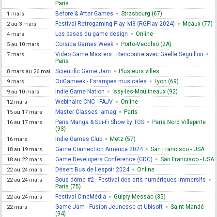
Paris
Before & After Games
Strasbourg (67)
1 mars
Festival Retrogaming Play lvl3 (RGPlay 2024)
Meaux (77)
2 au 3 mars
Les bases du game design
Online
4 mars
Corsica Games Week
Porto-Vecchio (2A)
5 au 10 mars
Video Game Masters : Rencontre avec Gaëlle Seguillon
7 mars
Paris
Scientific Game Jam
Plusieurs villes
8 mars au 26 mai
OriGameek - Estampes musicales
Lyon (69)
9 mars
Indie Game Nation
Issy-les-Moulineaux (92)
9 au 10 mars
Webinaire CNC - FAJV
Online
12 mars
Master Classes Iamag
Paris
15 au 17 mars
Paris Manga & Sci-Fi Show by TGS
Paris Nord Villepinte
16 au 17 mars
(93)
Indie Games Club
Metz (57)
16 mars
Game Connection America 2024
San Francisco - USA
18 au 19 mars
Game Developers Conference (GDC)
San Francisco - USA
18 au 22 mars
Désert Bus de l'espoir 2024
Online
22 au 24 mars
Sous dôme #2 - Festival des arts numériques immersifs
22 au 24 mars
Paris (75)
Festival CinéMédia
Guipry-Messac (35)
22 au 24 mars
Game Jam - Fusion Jeunesse et Ubisoft
Saint-Mandé
22 mars
(94)