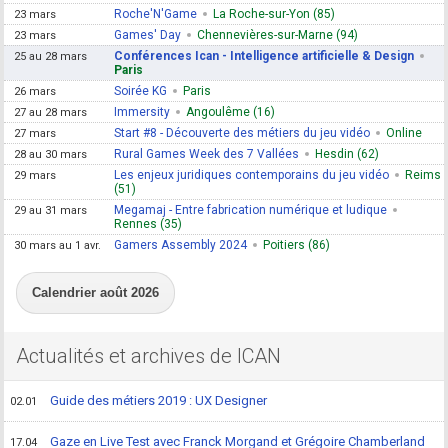
Roche'N'Game
La Roche-sur-Yon (85)
23 mars
Games' Day
Chennevières-sur-Marne (94)
23 mars
Conférences Ican - Intelligence artificielle & Design
25 au 28 mars
Paris
Soirée KG
Paris
26 mars
Immersity
Angoulême (16)
27 au 28 mars
Start #8 - Découverte des métiers du jeu vidéo
Online
27 mars
Rural Games Week des 7 Vallées
Hesdin (62)
28 au 30 mars
Les enjeux juridiques contemporains du jeu vidéo
Reims
29 mars
(51)
Megamaj - Entre fabrication numérique et ludique
29 au 31 mars
Rennes (35)
Gamers Assembly 2024
Poitiers (86)
30 mars au 1 avr.
Calendrier août 2026
Actualités et archives de ICAN
Guide des métiers 2019 : UX Designer
02.01
Gaze en Live Test avec Franck Morgand et Grégoire Chamberland
17.04