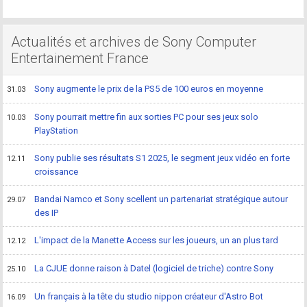
Actualités et archives de Sony Computer
Entertainement France
Sony augmente le prix de la PS5 de 100 euros en moyenne
31.03
Sony pourrait mettre fin aux sorties PC pour ses jeux solo
10.03
PlayStation
Sony publie ses résultats S1 2025, le segment jeux vidéo en forte
12.11
croissance
Bandai Namco et Sony scellent un partenariat stratégique autour
29.07
des IP
L'impact de la Manette Access sur les joueurs, un an plus tard
12.12
La CJUE donne raison à Datel (logiciel de triche) contre Sony
25.10
Un français à la tête du studio nippon créateur d'Astro Bot
16.09