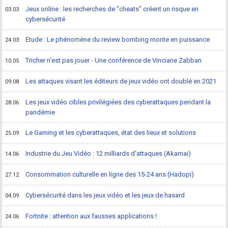
Jeux online : les recherches de "cheats" créent un risque en
03.03
cybersécurité
Etude : Le phénomène du review bombing monte en puissance
24.03
Tricher n'est pas jouer - Une conférence de Vinciane Zabban
10.05
Les attaques visant les éditeurs de jeux vidéo ont doublé en 2021
09.08
Les jeux vidéo cibles privilégiées des cyberattaques pendant la
28.06
pandémie
Le Gaming et les cyberattaques, état des lieux et solutions
25.09
Industrie du Jeu Vidéo : 12 milliards d'attaques (Akamai)
14.06
Consommation culturelle en ligne des 15-24 ans (Hadopi)
27.12
Cybersécurité dans les jeux vidéo et les jeux de hasard
04.09
Fortnite : attention aux fausses applications !
24.06