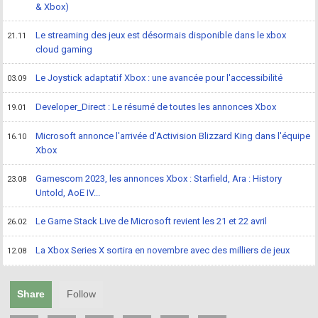
& Xbox)
Le streaming des jeux est désormais disponible dans le xbox
21.11
cloud gaming
Le Joystick adaptatif Xbox : une avancée pour l'accessibilité
03.09
Developer_Direct : Le résumé de toutes les annonces Xbox
19.01
Microsoft annonce l'arrivée d'Activision Blizzard King dans l'équipe
16.10
Xbox
Gamescom 2023, les annonces Xbox : Starfield, Ara : History
23.08
Untold, AoE IV...
Le Game Stack Live de Microsoft revient les 21 et 22 avril
26.02
La Xbox Series X sortira en novembre avec des milliers de jeux
12.08
Share
Follow