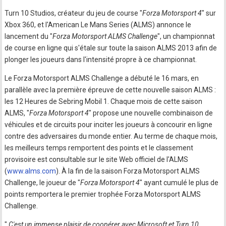
Turn 10 Studios, créateur du jeu de course "
Forza Motorsport 4
" sur
Xbox 360, et l'American Le Mans Series (ALMS) annonce le
lancement du "
Forza Motorsport ALMS Challenge
", un championnat
de course en ligne qui s'étale sur toute la saison ALMS 2013 afin de
plonger les joueurs dans l'intensité propre à ce championnat.
Le Forza Motorsport ALMS Challenge a débuté le 16 mars, en
parallèle avec la première épreuve de cette nouvelle saison ALMS :
les 12 Heures de Sebring Mobil 1. Chaque mois de cette saison
ALMS, "
Forza Motorsport 4
" propose une nouvelle combinaison de
véhicules et de circuits pour inciter les joueurs à concourir en ligne
contre des adversaires du monde entier. Au terme de chaque mois,
les meilleurs temps remportent des points et le classement
provisoire est consultable sur le site Web officiel de l'ALMS
(
www.alms.com
). À la fin de la saison Forza Motorsport ALMS
Challenge, le joueur de "
Forza Motorsport 4
" ayant cumulé le plus de
points remportera le premier trophée Forza Motorsport ALMS
Challenge.
"
C'est un immense plaisir de coopérer avec Microsoft et Turn 10