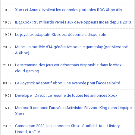
Xbox et Asus dévoilent les consoles portables ROG Xbox Ally
10.06
ID@Xbox : $5 milliards versés aux développeurs indés depuis 2013
19.03
Le joystick adaptatif Xbox est désormais disponible
19.03
Muse, un modèle d'IA générative pour le gameplay (par Microsoft
20.02
& Xbox)
Le streaming des jeux est désormais disponible dans le xbox
21.11
cloud gaming
Le Joystick adaptatif Xbox : une avancée pour l'accessibilité
03.09
Developer_Direct : Le résumé de toutes les annonces Xbox
19.01
Microsoft annonce l'arrivée d'Activision Blizzard King dans l'équipe
16.10
Xbox
Gamescom 2023, les annonces Xbox : Starfield, Ara : History
23.08
Untold, AoE IV...