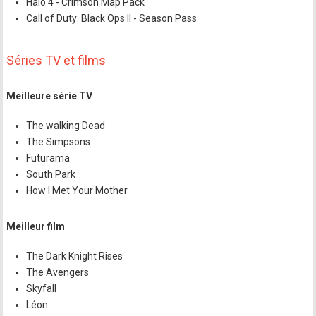
Halo 4 - Crimson Map Pack
Call of Duty: Black Ops II - Season Pass
Séries TV et films
Meilleure série TV
The walking Dead
The Simpsons
Futurama
South Park
How I Met Your Mother
Meilleur film
The Dark Knight Rises
The Avengers
Skyfall
Léon