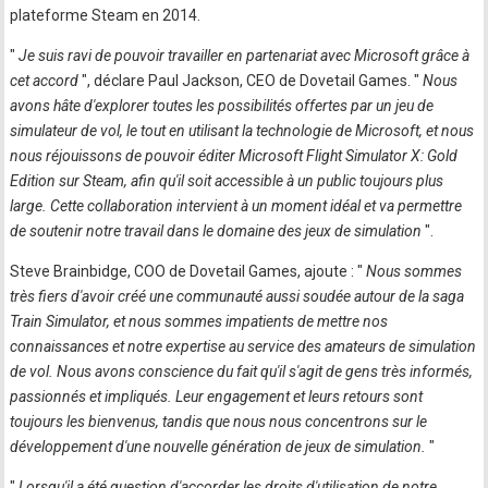
plateforme Steam en 2014.
"
Je suis ravi de pouvoir travailler en partenariat avec Microsoft grâce à
cet accord
", déclare Paul Jackson, CEO de Dovetail Games. "
Nous
avons hâte d'explorer toutes les possibilités offertes par un jeu de
simulateur de vol, le tout en utilisant la technologie de Microsoft, et nous
nous réjouissons de pouvoir éditer Microsoft Flight Simulator X: Gold
Edition sur Steam, afin qu'il soit accessible à un public toujours plus
large. Cette collaboration intervient à un moment idéal et va permettre
de soutenir notre travail dans le domaine des jeux de simulation
".
Steve Brainbidge, COO de Dovetail Games, ajoute : "
Nous sommes
très fiers d'avoir créé une communauté aussi soudée autour de la saga
Train Simulator, et nous sommes impatients de mettre nos
connaissances et notre expertise au service des amateurs de simulation
de vol. Nous avons conscience du fait qu'il s'agit de gens très informés,
passionnés et impliqués. Leur engagement et leurs retours sont
toujours les bienvenus, tandis que nous nous concentrons sur le
développement d'une nouvelle génération de jeux de simulation.
"
"
Lorsqu'il a été question d'accorder les droits d'utilisation de notre