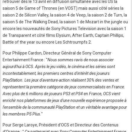
retrouver dès le 13 avril en diffusion simultanée avec les US la
saison 5 de Game of Thrones (en VOST) mais aussi côté séries la
saison 2 de Silicon Valley, la saison 4 de Veep, la saison 2 de Turn, la
saison 5 de The Walking Dead, la saison 1 de Mozart in the jungle ou
encore les nouveautés de Sony Pictures Television avec la saison 1
de Transparent et côté films Elysium, After Earth, Captain Phillips,
Battle of the year ou encore Les Schtroumpfs 2.
Pour Philippe Cardon, Directeur Général de Sony Computer
Entertainment France : "
Nous sommes ravis de nous associer
aujourd'hui à OCS. Après le jeu vidéo, le cinéma et les séries sont
incontestablement, les premiers centres d'intérêt des joueurs
PlayStation. Les jeux d'aventure-action réalisent 30% des ventes et
représentent la première catégorie de jeux commercialisés en France.
Avec plus de 6 millions de joueurs PS3 et PS4 en France, OCS vient
enrichir nos plateformes de jeux d'une nouvelle expérience proposée à
l'ensemble de la communauté PlayStation et un véritable avantage pour
les membres PS Plus.
"
Pour Serge Laroye, Président d'OCS et Directeur des Contenus
d'Orange : "
Ce partenariat avec Sony Computer Entertainment France