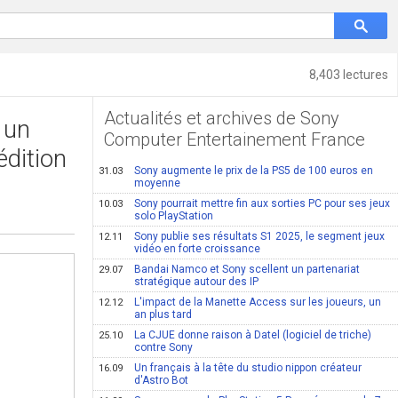
8,403 lectures
Actualités et archives de Sony
 un
Computer Entertainement France
édition
Sony augmente le prix de la PS5 de 100 euros en
31.03
moyenne
Sony pourrait mettre fin aux sorties PC pour ses jeux
10.03
solo PlayStation
Sony publie ses résultats S1 2025, le segment jeux
12.11
vidéo en forte croissance
Bandai Namco et Sony scellent un partenariat
29.07
stratégique autour des IP
L'impact de la Manette Access sur les joueurs, un
12.12
an plus tard
La CJUE donne raison à Datel (logiciel de triche)
25.10
contre Sony
Un français à la tête du studio nippon créateur
16.09
d'Astro Bot