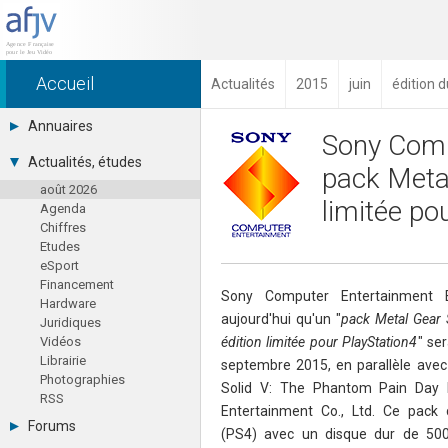
Accueil
Actualités
2015
juin
édition d
Annuaires
Sony Comp
Toutes les sociétés (691)
Actualités, études
pack Metal
Studios (418)
août 2026
Editeurs (49)
limitée po
Agenda
Distributeurs (16)
Chiffres
Hard. / Accessoires (10)
Etudes
Middlewares (15)
eSport
Prestataires (99)
Financement
Assoc. / Syndicats (21)
Sony Computer Entertainment 
Hardware
Formations / Ecoles (46)
aujourd'hui qu'un "
pack Metal Gear 
Juridiques
Presse spécialisée (17)
Vidéos
édition limitée pour PlayStation4
" se
Librairie
septembre 2015, en parallèle avec 
Photographies
Solid V: The Phantom Pain Day I
RSS
Entertainment Co., Ltd. Ce pack
Forums
(PS4) avec un disque dur de 500