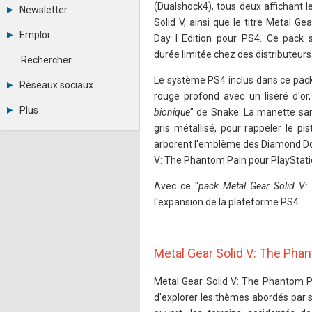
Tous les forums
(Dualshock4), tous deux affichant l
Newsletter
Créer un compte
Solid V, ainsi que le titre Metal G
Archives
Se connecter
Emploi
Day I Edition pour PS4. Ce pack 
Abonnement
Messages privés
Consulter les annonces
durée limitée chez des distributeurs
Contacter un modérateur
Rechercher
Déposer une annonce
Le système PS4 inclus dans ce pack
Observatoire de l'emploi
Réseaux sociaux
Métiers et compétences
rouge profond avec un liseré d'or,
Twitter
Plus
bionique
" de Snake. La manette sans
Youtube
gris métallisé, pour rappeler le p
Annonceurs
LinkedIn
Statistiques
Facebook
arborent l'emblème des Diamond Dogs,
Plan du site
Instagram
V: The Phantom Pain pour PlayStati
Sitemap XML
Pinterest
Ping Awards
Avec ce "
pack Metal Gear Solid V: 
A propos
l'expansion de la plateforme PS4.
Mentions légales
Metal Gear Solid V: The Pha
Metal Gear Solid V: The Phantom Pa
d'explorer les thèmes abordés par 