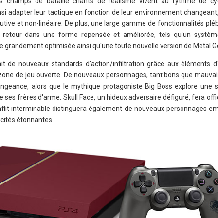
es champs de bataille criants de réalisme vivent au rythme de cyc
insi adapter leur tactique en fonction de leur environnement changeant
lutive et non-linéaire. De plus, une large gamme de fonctionnalités pléb
ur retour dans une forme repensée et améliorée, tels qu'un systè
elle grandement optimisée ainsi qu'une toute nouvelle version de Metal G
t de nouveaux standards d'action/infiltration grâce aux éléments d'inf
e zone de jeu ouverte. De nouveaux personnages, tant bons que mauvais
engeance, alors que le mythique protagoniste Big Boss explore une 
 ses frères d'arme. Skull Face, un hideux adversaire défiguré, fera offic
onflit interminable distinguera également de nouveaux personnages e
acités étonnantes.