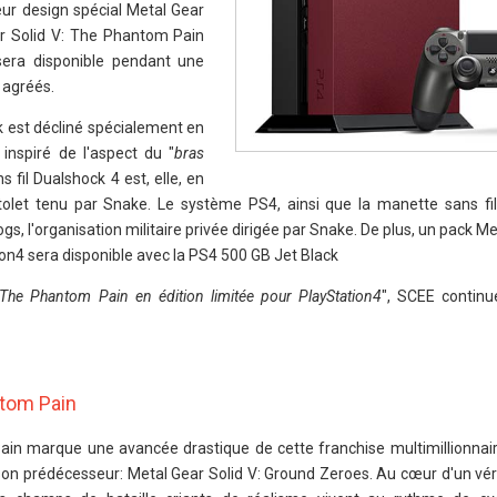
eur design spécial Metal Gear
ear Solid V: The Phantom Pain
sera disponible pendant une
 agréés.
 est décliné spécialement en
 inspiré de l'aspect du "
bras
 fil Dualshock 4 est, elle, en
istolet tenu par Snake. Le système PS4, ainsi que la manette sans fi
 l'organisation militaire privée dirigée par Snake. De plus, un pack Me
on4 sera disponible avec la PS4 500 GB Jet Black
The Phantom Pain en édition limitée pour PlayStation4
", SCEE continu
ntom Pain
in marque une avancée drastique de cette franchise multimillionnair
son prédécesseur: Metal Gear Solid V: Ground Zeroes. Au cœur d'un vé