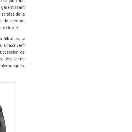
les jour/nuit
, garantissant
iscitées de la
me de combat
ear Online.
iltration, si
, s'inscrivent
succession de
e de pilier de
mblématiques,