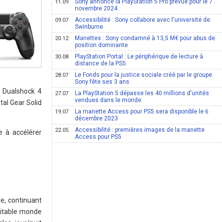
Sony annonce la PlayStation 5 Pro prévue pour le 7
11.09
novembre 2024
Accessibilité : Sony collabore avec l'université de
09.07
Swinburne
Manettes : Sony condamné à 13,5 M€ pour abus de
20.12
position dominante
PlayStation Portal : Le périphérique de lecture à
30.08
distance de la PS5
Le Fonds pour la justice sociale créé par le groupe
28.07
Sony fête ses 3 ans
l Dualshock 4
La PlayStation 5 dépasse les 40 millions d'unités
27.07
vendues dans le monde
tal Gear Solid
La manette Access pour PS5 sera disponible le 6
19.07
décembre 2023
Accessibilité : premières images de la manette
22.05
e à accélérer
Access pour PS5
e, continuant
ritable monde