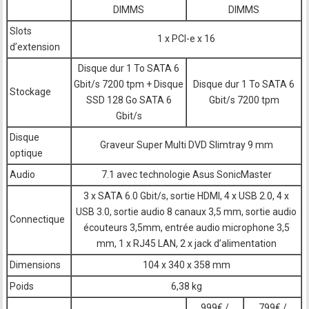
DIMMS
DIMMS
Slots
1 x PCI-e x 16
d’extension
Disque dur 1 To SATA 6
Gbit/s 7200 tpm + Disque
Disque dur 1 To SATA 6
Stockage
SSD 128 Go SATA 6
Gbit/s 7200 tpm
Gbit/s
Disque
Graveur Super Multi DVD Slimtray 9 mm
optique
Audio
7.1 avec technologie Asus SonicMaster
3 x SATA 6.0 Gbit/s, sortie HDMI, 4 x USB 2.0, 4 x
USB 3.0, sortie audio 8 canaux 3,5 mm, sortie audio
Connectique
écouteurs 3,5mm, entrée audio microphone 3,5
mm, 1 x RJ45 LAN, 2 x jack d’alimentation
Dimensions
104 x 340 x 358 mm
Poids
6,38 kg
999€ /
799€ /