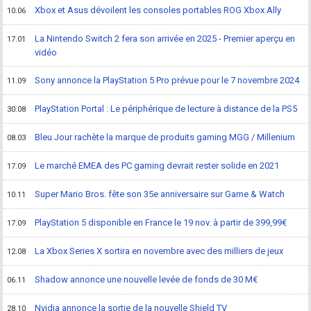
Xbox et Asus dévoilent les consoles portables ROG Xbox Ally
10.06
La Nintendo Switch 2 fera son arrivée en 2025 - Premier aperçu en
17.01
vidéo
Sony annonce la PlayStation 5 Pro prévue pour le 7 novembre 2024
11.09
PlayStation Portal : Le périphérique de lecture à distance de la PS5
30.08
Bleu Jour rachète la marque de produits gaming MGG / Millenium
08.03
Le marché EMEA des PC gaming devrait rester solide en 2021
17.09
Super Mario Bros. fête son 35e anniversaire sur Game & Watch
10.11
PlayStation 5 disponible en France le 19 nov. à partir de 399,99€
17.09
La Xbox Series X sortira en novembre avec des milliers de jeux
12.08
Shadow annonce une nouvelle levée de fonds de 30 M€
06.11
Nvidia annonce la sortie de la nouvelle Shield TV
28.10