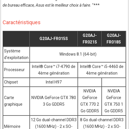
de bureau efficace, Asus est le meilleur choix à faire.
"***
Caractéristiques
G20AJ-
G20AJ-
G20AJ-FR015S
FR021S
FR018S
Système
Windows 8.1 (64-bit)
d’exploitation
Intel® Core™ i7-4790 de
Intel® Core™ i5-4460 de
Processeur
4ème génération
4ème génération
Chipset
Intel H97
NVIDIA
NVIDIA
Carte
NVIDIA GeForce GTX 780
GeForce
GeForce
graphique
3 Go GDDR5
GTX 770 2
GTX 750 1
Go GDDR5
Go GDDR5
12 Go dual-channel DDR3
8 Go dual-channel DDR3
Mémoire
(1600 MHz) - 2 x SO-
(1600 MHz) - 2 x SO-