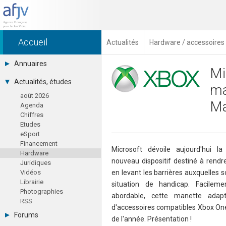
Accueil
Actualités
Hardware / accessoires
Annuaires
Mi
Toutes les sociétés (691)
Actualités, études
ma
Studios (418)
août 2026
Editeurs (49)
Ma
Agenda
Distributeurs (16)
Chiffres
Hard. / Accessoires (10)
Etudes
Middlewares (15)
eSport
Prestataires (99)
Financement
Assoc. / Syndicats (21)
Microsoft dévoile aujourd'hui l
Hardware
Formations / Ecoles (46)
nouveau dispositif destiné à rendre
Juridiques
Presse spécialisée (17)
Vidéos
en levant les barrières auxquelles 
Librairie
situation de handicap. Facileme
Photographies
abordable, cette manette adap
RSS
d'accessoires compatibles Xbox One 
Forums
de l'année. Présentation !