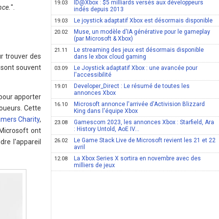
ID@Xbox : $5 milliards versés aux développeurs
19.03
nce.
".
indés depuis 2013
Le joystick adaptatif Xbox est désormais disponible
19.03
Muse, un modèle d'IA générative pour le gameplay
20.02
(par Microsoft & Xbox)
Le streaming des jeux est désormais disponible
21.11
r trouver des
dans le xbox cloud gaming
 sont souvent
Le Joystick adaptatif Xbox : une avancée pour
03.09
l'accessibilité
Developer_Direct : Le résumé de toutes les
19.01
annonces Xbox
 pour apporter
Microsoft annonce l'arrivée d'Activision Blizzard
16.10
joueurs. Cette
King dans l'équipe Xbox
mers Charity
,
Gamescom 2023, les annonces Xbox : Starfield, Ara
23.08
: History Untold, AoE IV...
Microsoft ont
Le Game Stack Live de Microsoft revient les 21 et 22
26.02
dre l'appareil
avril
La Xbox Series X sortira en novembre avec des
12.08
milliers de jeux