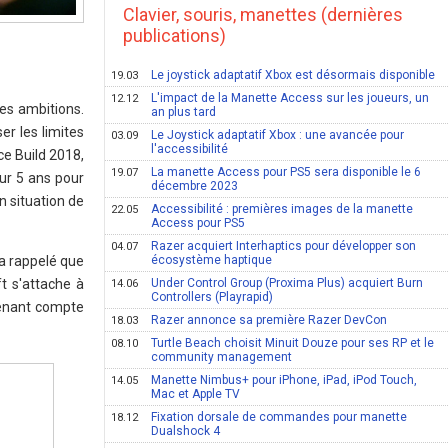
Clavier, souris, manettes (dernières
publications)
Le joystick adaptatif Xbox est désormais disponible
19.03
L'impact de la Manette Access sur les joueurs, un
12.12
es ambitions.
an plus tard
r les limites
Le Joystick adaptatif Xbox : une avancée pour
03.09
l'accessibilité
ce Build 2018,
La manette Access pour PS5 sera disponible le 6
19.07
ur 5 ans pour
décembre 2023
n situation de
Accessibilité : premières images de la manette
22.05
Access pour PS5
Razer acquiert Interhaptics pour développer son
04.07
 a rappelé que
écosystème haptique
t s'attache à
Under Control Group (Proxima Plus) acquiert Burn
14.06
Controllers (Playrapid)
 tenant compte
Razer annonce sa première Razer DevCon
18.03
Turtle Beach choisit Minuit Douze pour ses RP et le
08.10
community management
Manette Nimbus+ pour iPhone, iPad, iPod Touch,
14.05
Mac et Apple TV
Fixation dorsale de commandes pour manette
18.12
Dualshock 4