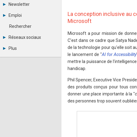
Tous les forums
Newsletter
Créer un compte
Archives
La conception inclusive au 
Se connecter
Emploi
Abonnement
Messages privés
Microsoft
Consulter les annonces
Contacter un modérateur
Rechercher
Déposer une annonce
Microsoft a pour mission de donner
Observatoire de l'emploi
Réseaux sociaux
C'est dans ce cadre que Satya Nad
Métiers et compétences
Twitter
de la technologie pour qu'elle soit 
Plus
Youtube
le lancement de "
AI for Accessibility
Annonceurs
LinkedIn
mettre la puissance de l'intelligence
Statistiques
Facebook
Plan du site
handicap.
Instagram
Sitemap XML
Pinterest
Phil Spencer, Executive Vice Presid
Ping Awards
A propos
des produits conçus pour tous cont
Mentions légales
donner une place importante à la "
c
des personnes trop souvent oubliées