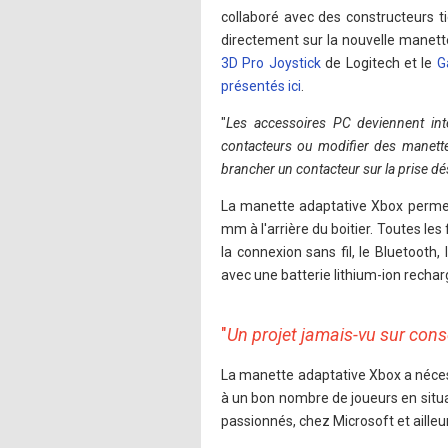
collaboré avec des constructeurs t
directement sur la nouvelle manette
3D Pro Joystick
de Logitech et le
G
présentés ici
.
"
Les accessoires PC deviennent int
contacteurs ou modifier des manettes
brancher un contacteur sur la prise dé
La manette adaptative Xbox permet 
mm à l'arrière du boitier. Toutes l
la connexion sans fil, le Bluetoot
avec une batterie lithium-ion recha
"
Un projet jamais-vu sur cons
La manette adaptative Xbox a néces
à un bon nombre de joueurs en situat
passionnés, chez Microsoft et ailleur