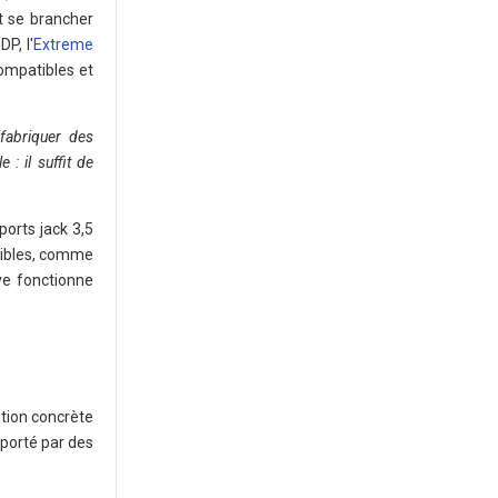
t se brancher
P, l'
Extreme
ompatibles et
fabriquer des
: il suffit de
orts jack 3,5
onibles, comme
ve fonctionne
tion concrète
 porté par des