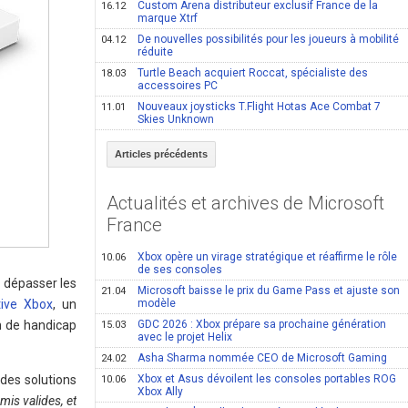
Custom Arena distributeur exclusif France de la
16.12
marque Xtrf
De nouvelles possibilités pour les joueurs à mobilité
04.12
réduite
Turtle Beach acquiert Roccat, spécialiste des
18.03
accessoires PC
Nouveaux joysticks T.Flight Hotas Ace Combat 7
11.01
Skies Unknown
Articles précédents
Actualités et archives de Microsoft
France
Xbox opère un virage stratégique et réaffirme le rôle
10.06
de ses consoles
t dépasser les
Microsoft baisse le prix du Game Pass et ajuste son
21.04
ive Xbox
, un
modèle
on de handicap
GDC 2026 : Xbox prépare sa prochaine génération
15.03
avec le projet Helix
Asha Sharma nommée CEO de Microsoft Gaming
24.02
des solutions
Xbox et Asus dévoilent les consoles portables ROG
10.06
Xbox Ally
mis valides, et