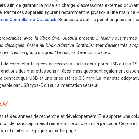
iers afin de garantir la prise en charge d'accessoires externes pouvan
. Parmi ces appareils figurent notamment le joystick à une main de PD
ame Controller de Quadstick
. Beaucoup d'autres périphériques sont c
eropérables avec la Xbox One. Jusqu'à présent, il fallait nous-mêmes 
 classiques. Grâce au Xbox Adaptive Controller, tout devient très simple 
sirée. C'est un grand progrès.
" témoigne David Combarieu.
de connecter tous ces accessoires via les deux ports USB ou les 19 p
es fonctions des manettes sans fil Xbox classiques sont également disp
h, la connectique USB et une prise stéréo 3,5 mm. La manette adaptati
rgeable par USB type-C ou sur alimentation secteur.
ole
"
sité des années de recherche et développement. Elle apporte une solu
ion de handicap, mais il reste encore du chemin à parcourir. Ce projet,
s, est d'ailleurs expliqué sur cette page .