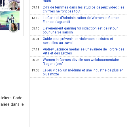
mars
24% de femmes dans les studios de jeux vidéo : les
09.11
chiffres ne font pas tout
Le Conseil d'Administration de Women in Games
13.10
France s'agrandit
L'événement gaming for sidaction est de retour
05.10
pour une 3e saison
Guide pour prévenir les violences sexistes et
26.01
sexuelles au travail
Audrey Leprince médaillée Chevalière de l'ordre des
07.11
Arts et des Lettres
Women in Games dévoile son webdocumentaire
20.06
"Legend(e)s"
Le jeu vidéo, un médium et une industrie de plus en
19.05
plus mixte
teliers Code-
lalère dans le