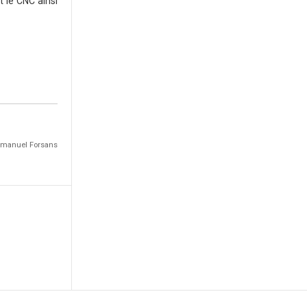
 le CNC ainsi
Emmanuel Forsans