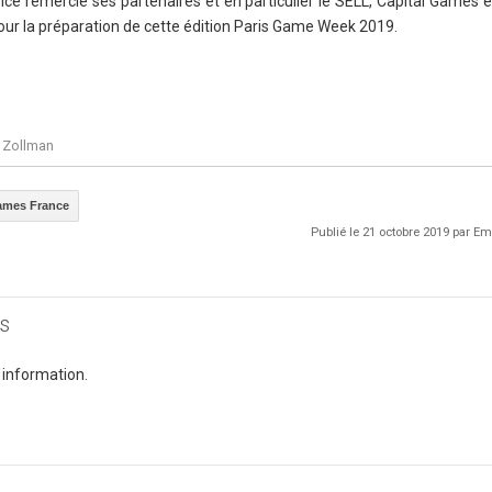
e remercie ses partenaires et en particulier le SELL, Capital Games et
r la préparation de cette édition Paris Game Week 2019.
a Zollman
ames France
Publié le 21 octobre 2019 par 
s
 information.