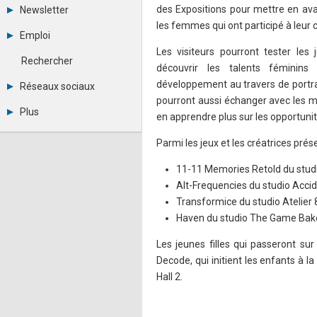
Tous les forums
des Expositions pour mettre en ava
Newsletter
Créer un compte
les femmes qui ont participé à leur c
Archives
Se connecter
Emploi
Abonnement
Messages privés
Les visiteurs pourront tester les 
Consulter les annonces
Contacter un modérateur
Rechercher
découvrir les talents féminins
Déposer une annonce
Observatoire de l'emploi
développement au travers de portrai
Réseaux sociaux
Métiers et compétences
pourront aussi échanger avec les m
Twitter
Plus
en apprendre plus sur les opportunit
Youtube
Annonceurs
LinkedIn
Parmi les jeux et les créatrices pr
Statistiques
Facebook
Plan du site
Instagram
11-11 Memories Retold du stud
Sitemap XML
Pinterest
Ping Awards
Alt-Frequencies du studio Acci
A propos
Transformice du studio Atelier 
Mentions légales
Haven du studio The Game Bake
Les jeunes filles qui passeront su
Decode, qui initient les enfants à l
Hall 2.