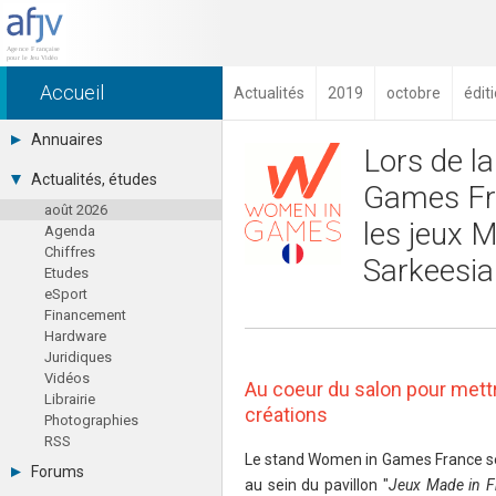
Accueil
Actualités
2019
octobre
édit
Annuaires
Lors de 
Toutes les sociétés (691)
Actualités, études
Games Fra
Studios (418)
août 2026
Editeurs (49)
les jeux M
Agenda
Distributeurs (16)
Chiffres
Hard. / Accessoires (10)
Sarkeesia
Etudes
Middlewares (15)
eSport
Prestataires (99)
Financement
Assoc. / Syndicats (21)
Hardware
Formations / Ecoles (46)
Juridiques
Presse spécialisée (17)
Vidéos
Au coeur du salon pour mettr
Librairie
créations
Photographies
RSS
Le stand Women in Games France se 
Forums
au sein du pavillon "
Jeux Made in F