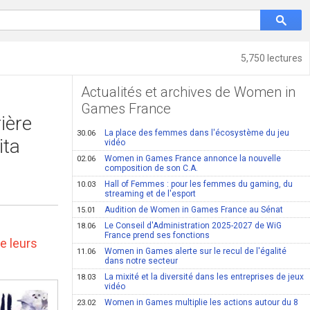
5,750 lectures
Actualités et archives de Women in
Games France
ière
La place des femmes dans l'écosystème du jeu
30.06
ita
vidéo
Women in Games France annonce la nouvelle
02.06
composition de son C.A.
Hall of Femmes : pour les femmes du gaming, du
10.03
streaming et de l'esport
Audition de Women in Games France au Sénat
15.01
Le Conseil d'Administration 2025-2027 de WiG
18.06
France prend ses fonctions
e leurs
Women in Games alerte sur le recul de l'égalité
11.06
dans notre secteur
La mixité et la diversité dans les entreprises de jeux
18.03
vidéo
Women in Games multiplie les actions autour du 8
23.02