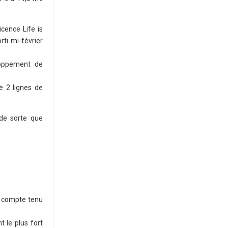
cence Life is
rti mi-février
loppement de
e 2 lignes de
 de sorte que
, compte tenu
t le plus fort