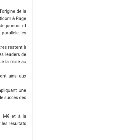
'origine de la
: Bloom & Rage
 de joueurs et
parallèle, les
tres restent à
les leaders de
que la mise au
ont ainsi aux
pliquant une
 de succès des
6 M€ et à la
 les résultats