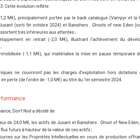
 Cette évolution reflète :
,2 M€), principalement portée par le back catalogue (Vampyr et la li
Jusant (sorti fin octobre 2024) et Banishers : Ghosts of new Eden (so
sortent très inférieures aux attentes ;
loppement en retrait (-2,0 M€), illustrant l'achèvement du déve
;
mmobilisée (-1,1 M€), qui matérialise la mise en pause temporaire d
miques ne couvriront pas les charges d'exploitation hors dotations
en perte (de l'ordre de -1,0 M€) au titre du 1er semestre 2024.
erformance
nce, Don't Nod a décidé de :
teur de 24,0 M€, les actifs de Jusant et Banishers : Ghost of New Eden
lux futurs à hauteur de la valeur de ces actifs ;
urces sur les Propriétés Intellectuelles en cours de production offran