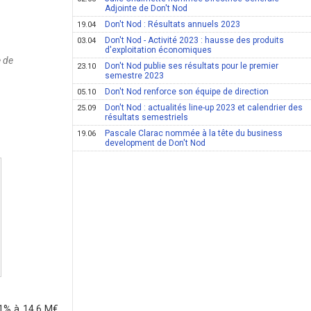
Adjointe de Don't Nod
Don't Nod : Résultats annuels 2023
19.04
Don't Nod - Activité 2023 : hausse des produits
03.04
d'exploitation économiques
e de
Don't Nod publie ses résultats pour le premier
23.10
semestre 2023
Don't Nod renforce son équipe de direction
05.10
Don't Nod : actualités line-up 2023 et calendrier des
25.09
résultats semestriels
Pascale Clarac nommée à la tête du business
19.06
development de Don't Nod
11% à 14,6 M€