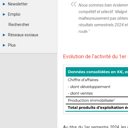
Tous les forums
Newsletter
Nous sommes bien évidemme
Créer un compte
compétitif et sélectif. Malgré
Archives
Se connecter
Emploi
Abonnement
Messages privés
malheureusement pas obtenu 
Consulter les annonces
Contacter un modérateur
Rechercher
résultats semestriels 2024 et
Déposer une annonce
route.
"
Observatoire de l'emploi
Réseaux sociaux
Métiers et compétences
Twitter
Plus
Youtube
Annonceurs
LinkedIn
Evolution de l'activité du 1e
Statistiques
Facebook
Plan du site
Instagram
Sitemap XML
Pinterest
Ping Awards
A propos
Mentions légales
Au titre du 1er semestre 2024, les