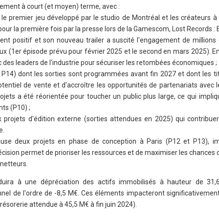
ssement à court (et moyen) terme, avec :
le premier jeu développé par le studio de Montréal et les créateurs à l
 pour la première fois par la presse lors de la Gamescom, Lost Records 
ent positif et son nouveau trailer a suscité l'engagement de millions
x (1er épisode prévu pour février 2025 et le second en mars 2025). En 
 des leaders de l'industrie pour sécuriser les retombées économiques ;
 P14) dont les sorties sont programmées avant fin 2027 et dont les ti
potentiel de vente et d'accroître les opportunités de partenariats avec 
projets a été réorientée pour toucher un public plus large, ce qui impli
ts (P10) ;
rojets d'édition externe (sorties attendues en 2025) qui contribuer
e.
se deux projets en phase de conception à Paris (P12 et P13), im
écision permet de prioriser les ressources et de maximiser les chances
ometteurs.
duira à une dépréciation des actifs immobilisés à hauteur de 31,
nnel de l'ordre de -8,5 M€. Ces éléments impacteront significativement
résorerie attendue à 45,5 M€ à fin juin 2024).