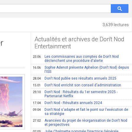
3,639 lectures
Actualités et archives de Don't Nod
er
Entertainment
Les commissaires aux comptes de Don't Nod
23.06
déclenchent une procédure d'alerte
Sophie Adenot présente Aphelion (Don't Nod) depuis
16.06
l'ISS
Don't Nod publie ses résultats annuels 2025
28.04
Don't Nod enrichit son conseil d'administration
15.01
Don't Nod : Résultats du 1er semestre 2025 -
29.10
Partenariat Netflix
Don't Nod - Résultats annuels 2024
17.04
Don't Nod s'adapte et fait le point sur l'exécution de
09.04
sa stratégie
Avancées du projet de réorganisation de Don't Nod
27.02
et perspectives
Julie Chalmette nommée Directrice Générale
02.05