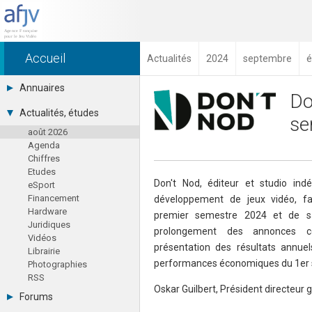
Accueil
Actualités
2024
septembre
é
Annuaires
Do
Toutes les sociétés (691)
Actualités, études
se
Studios (418)
août 2026
Editeurs (49)
Agenda
Distributeurs (16)
Chiffres
Hard. / Accessoires (10)
Etudes
Middlewares (15)
Don't Nod, éditeur et studio in
eSport
Prestataires (99)
Financement
développement de jeux vidéo, fait
Assoc. / Syndicats (21)
Hardware
Formations / Ecoles (46)
premier semestre 2024 et de sa
Juridiques
Presse spécialisée (17)
prolongement des annonces c
Vidéos
présentation des résultats annue
Librairie
performances économiques du 1er 
Photographies
RSS
Oskar Guilbert, Président directeur g
Forums