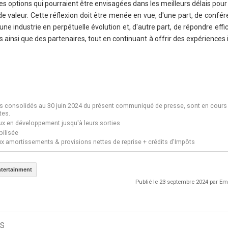
res options qui pourraient être envisagées dans les meilleurs délais pour
de valeur. Cette réflexion doit être menée en vue, d'une part, de confér
une industrie en perpétuelle évolution et, d'autre part, de répondre ef
 ainsi que des partenaires, tout en continuant à offrir des expériences
tes consolidés au 30 juin 2024 du présent communiqué de presse, sont en cour
tes.
eux en développement jusqu'à leurs sorties
bilisée
aux amortissements & provisions nettes de reprise + crédits d'Impôts
tertainment
Publié le 23 septembre 2024 par 
s