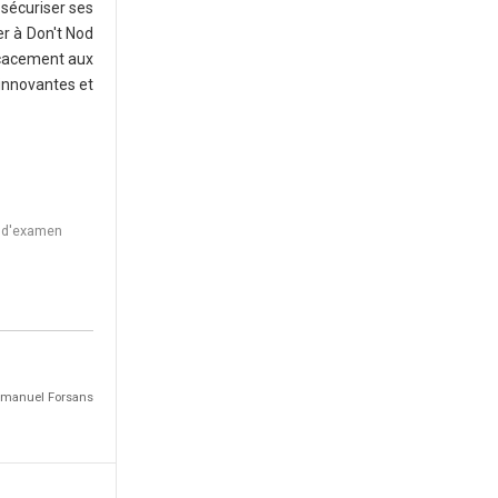
 sécuriser ses
er à Don't Nod
ficacement aux
 innovantes et
s d'examen
Emmanuel Forsans