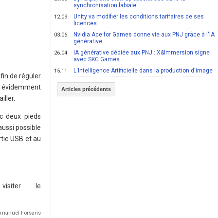
synchronisation labiale
Unity va modifier les conditions tarifaires de ses
12.09
licences
Nvidia Ace for Games donne vie aux PNJ grâce à l'IA
03.06
générative
IA générative dédiée aux PNJ : X&Immersion signe
26.04
avec SKC Games
L'Intelligence Artificielle dans la production d'image
15.11
fin de réguler
ut évidemment
Articles précédents
ller.
ec deux pieds
aussi possible
rtie USB et au
siter le
Emmanuel Forsans