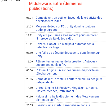
gulaires d'un
Middleware, autre (dernières
publications)
GameMaker : un outil en faveur de la créativité des
06.04
développeurs indés
Moteurs de jeu sur PC : Unity domine toujours,
24.03
Godot progresse
Unity et Epic Games s'associent pour renforcer
19.11
l'interopérabilité du jeu vidéo
Razer QA Co-AI : un outil pour automatiser la
18.11
détection de bugs
Une faille de sécurité découverte dans le moteur
06.10
Unity
Réinventer les règles de la création : Autodesk
19.09
booste ses outils à l'IA
L'Unreal Engine 5.6 est désormais disponible en
06.06
téléchargement
GameMaker : le moteur derrière plusieurs des jeux
20.05
indépendants
Unreal Engine 5.5 Preview : MegaLights, Nanite,
14.10
Skeletal Meshes, Path Tracer...
Nvidia simplifie le déploiement des MetaHumans
04.10
alimentés par l'IA
Dynalips, une start-up spécialisée dans la
20.05