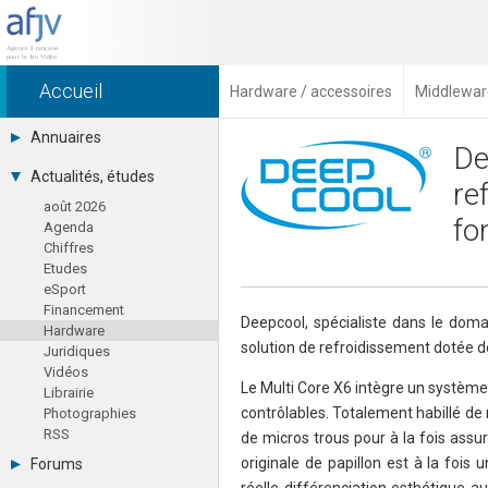
Accueil
Hardware / accessoires
Middlewar
Annuaires
De
Toutes les sociétés (691)
Actualités, études
re
Studios (418)
août 2026
Editeurs (49)
fo
Agenda
Distributeurs (16)
Chiffres
Hard. / Accessoires (10)
Etudes
Middlewares (15)
eSport
Prestataires (99)
Financement
Assoc. / Syndicats (21)
Deepcool, spécialiste dans le doma
Hardware
Formations / Ecoles (46)
solution de refroidissement dotée de 
Juridiques
Presse spécialisée (17)
Vidéos
Le Multi Core X6 intègre un systèm
Librairie
contrôlables. Totalement habillé de 
Photographies
RSS
de micros trous pour à la fois assu
originale de papillon est à la fois
Forums