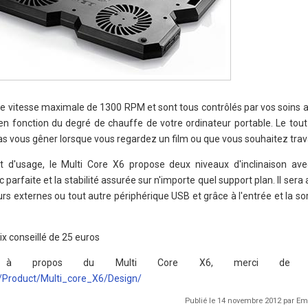
ne vitesse maximale de 1300 RPM et sont tous contrôlés par vos soins a
en fonction du degré de chauffe de votre ordinateur portable. Le to
as vous gêner lorsque vous regardez un film ou que vous souhaitez travai
t d'usage, le Multi Core X6 propose deux niveaux d'inclinaison av
arfaite et la stabilité assurée sur n'importe quel support plan. Il sera 
s externes ou tout autre périphérique USB et grâce à l'entrée et la so
ix conseillé de 25 euros
 à propos du Multi Core X6, merci de vi
/Product/Multi_core_X6/Design/
Publié le 14 novembre 2012 par 