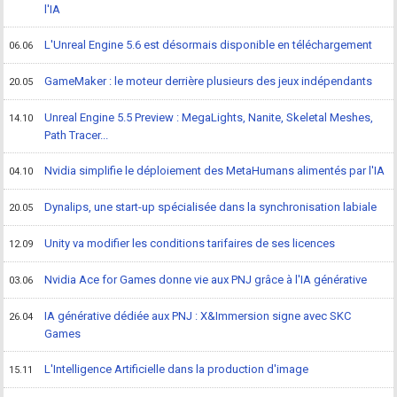
l'IA
L'Unreal Engine 5.6 est désormais disponible en téléchargement
06.06
GameMaker : le moteur derrière plusieurs des jeux indépendants
20.05
Unreal Engine 5.5 Preview : MegaLights, Nanite, Skeletal Meshes,
14.10
Path Tracer...
Nvidia simplifie le déploiement des MetaHumans alimentés par l'IA
04.10
Dynalips, une start-up spécialisée dans la synchronisation labiale
20.05
Unity va modifier les conditions tarifaires de ses licences
12.09
Nvidia Ace for Games donne vie aux PNJ grâce à l'IA générative
03.06
IA générative dédiée aux PNJ : X&Immersion signe avec SKC
26.04
Games
L'Intelligence Artificielle dans la production d'image
15.11