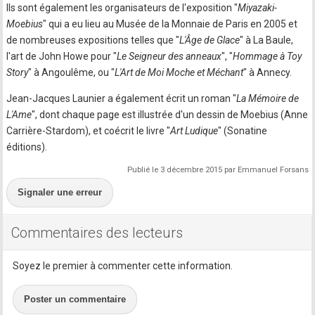
Ils sont également les organisateurs de l'exposition "
Miyazaki-
Moebius
" qui a eu lieu au Musée de la Monnaie de Paris en 2005 et
de nombreuses expositions telles que "
L'Âge de Glace
" à La Baule,
l'art de John Howe pour "
Le Seigneur des anneaux
", "
Hommage à Toy
Story
" à Angoulême, ou "
L'Art de Moi Moche et Méchant
" à Annecy.
Jean-Jacques Launier a également écrit un roman "
La Mémoire de
L'Ame
", dont chaque page est illustrée d'un dessin de Moebius (Anne
Carrière-Stardom), et coécrit le livre "
Art Ludique
" (Sonatine
éditions).
Publié le 3 décembre 2015 par Emmanuel Forsans
Signaler une erreur
Commentaires des lecteurs
Soyez le premier à commenter cette information.
Poster un commentaire