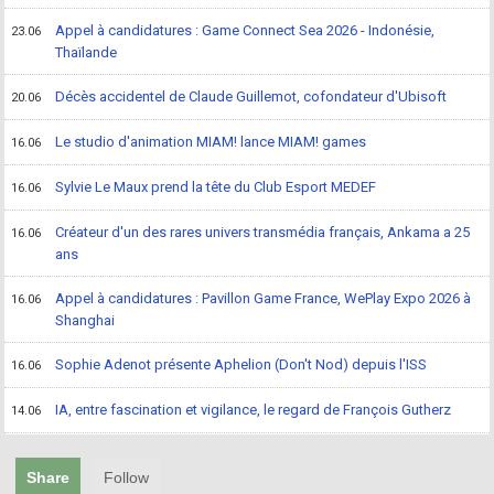
Appel à candidatures : Game Connect Sea 2026 - Indonésie,
23.06
Thaïlande
Décès accidentel de Claude Guillemot, cofondateur d'Ubisoft
20.06
Le studio d'animation MIAM! lance MIAM! games
16.06
Sylvie Le Maux prend la tête du Club Esport MEDEF
16.06
Créateur d'un des rares univers transmédia français, Ankama a 25
16.06
ans
Appel à candidatures : Pavillon Game France, WePlay Expo 2026 à
16.06
Shanghai
Sophie Adenot présente Aphelion (Don't Nod) depuis l'ISS
16.06
IA, entre fascination et vigilance, le regard de François Gutherz
14.06
Share
Follow