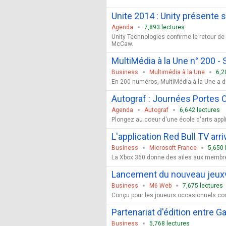
Unite 2014 : Unity présente 
Agenda
7,893 lectures
Unity Technologies confirme le retour de
McCaw.
MultiMédia à la Une n° 200 
Business
Multimédia à la Une
6,2
En 200 numéros, MultiMédia à la Une a di
Autograf : Journées Portes 
Agenda
Autograf
6,642 lectures
Plongez au coeur d'une école d'arts appl
L'application Red Bull TV arr
Business
Microsoft France
5,650 
La Xbox 360 donne des ailes aux membres X
Lancement du nouveau jeuxv
Business
M6 Web
7,675 lectures
Conçu pour les joueurs occasionnels comm
Partenariat d'édition entre 
Business
5,768 lectures