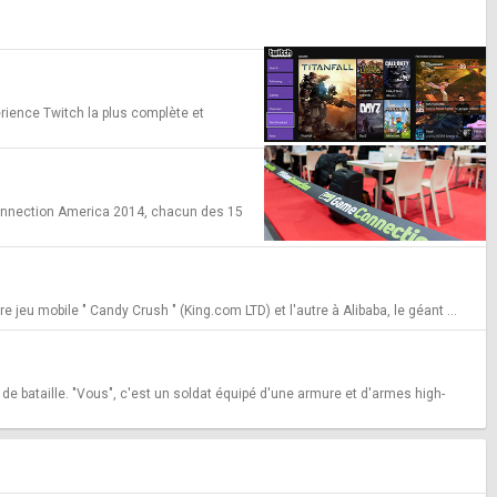
rience Twitch la plus complète et
 Connection America 2014, chacun des 15
jeu mobile " Candy Crush " (King.com LTD) et l'autre à Alibaba, le géant ...
de bataille. "Vous", c'est un soldat équipé d'une armure et d'armes high-