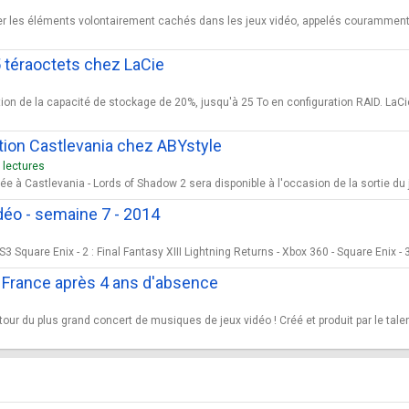
rer les éléments volontairement cachés dans les jeux vidéo, appelés courammen
 téraoctets chez LaCie
tion de la capacité de stockage de 20%, jusqu'à 25 To en configuration RAID. La
ction Castlevania chez ABYstyle
 lectures
e à Castlevania - Lords of Shadow 2 sera disponible à l'occasion de la sortie du j
déo - semaine 7 - 2014
S3 Square Enix - 2 : Final Fantasy XIII Lightning Returns - Xbox 360 - Square Enix - 3 
 France après 4 ans d'absence
our du plus grand concert de musiques de jeux vidéo ! Créé et produit par le ta