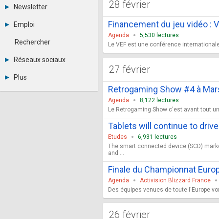
28 février
Tous les forums
Newsletter
-
Archives
-
Financement du jeu vidéo 
Emploi
Abonnement
Messages privés
Agenda
5,530 lectures
Consulter les annonces
Contacter un modérateur
Rechercher
Le VEF est une conférence international
Déposer une annonce
Observatoire de l'emploi
Réseaux sociaux
Métiers et compétences
27 février
Twitter
Plus
Youtube
Retrogaming Show #4 à Marse
Annonceurs
LinkedIn
Statistiques
Agenda
8,122 lectures
Facebook
Plan du site
Le Retrogaming Show c'est avant tout une
Instagram
Sitemap XML
Pinterest
Tablets will continue to dri
Ping Awards
A propos
Etudes
6,931 lectures
Mentions légales
The smart connected device (SCD) market 
and ...
Finale du Championnat Europ
Agenda
Activision Blizzard France
Des équipes venues de toute l'Europe vont
26 février