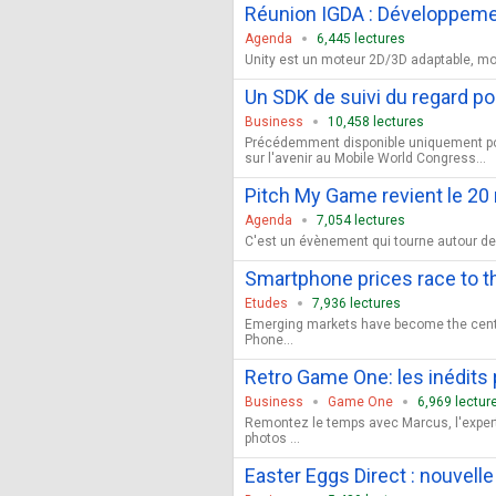
Réunion IGDA : Développeme
Agenda
6,445 lectures
Unity est un moteur 2D/3D adaptable, modda
Un SDK de suivi du regard po
Business
10,458 lectures
Précédemment disponible uniquement pour
sur l'avenir au Mobile World Congress...
Pitch My Game revient le 20
Agenda
7,054 lectures
C'est un évènement qui tourne autour de l
Smartphone prices race to 
Etudes
7,936 lectures
Emerging markets have become the center
Phone...
Retro Game One: les inédits
Business
Game One
6,969 lectur
Remontez le temps avec Marcus, l'expert
photos ...
Easter Eggs Direct : nouvell