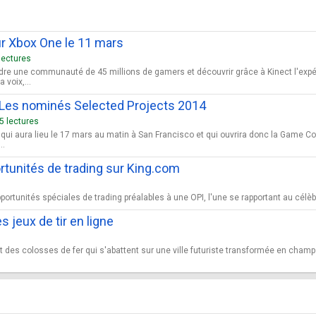
sur Xbox One le 11 mars
lectures
ndre une communauté de 45 millions de gamers et découvrir grâce à Kinect l'expé
voix,...
Les nominés Selected Projects 2014
5 lectures
, qui aura lieu le 17 mars au matin à San Francisco et qui ouvrira donc la Game
..
tunités de trading sur King.com
s
rtunités spéciales de trading préalables à une OPI, l'une se rapportant au célèbre 
s jeux de tir en ligne
 des colosses de fer qui s'abattent sur une ville futuriste transformée en champ 