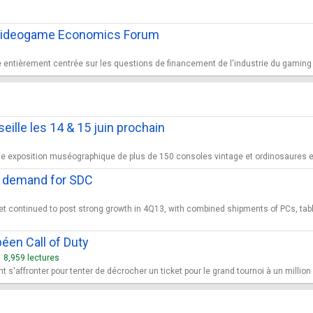
: Videogame Economics Forum
e entièrement centrée sur les questions de financement de l'industrie du gamin
ille les 14 & 15 juin prochain
 exposition muséographique de plus de 150 consoles vintage et ordinosaures en fr
ve demand for SDC
continued to post strong growth in 4Q13, with combined shipments of PCs, tablet
éen Call of Duty
8,959 lectures
 s'affronter pour tenter de décrocher un ticket pour le grand tournoi à un million 