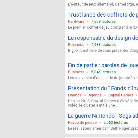
L'éditeur de jeux allemand, Gameforge, et
Trust lance des coffrets de 
Hardware
7,669 lectures
Le premier coffret de jeu comprend le GXT
Le responsable du design de
Business
4,988 lectures
Bigpoint est fière de vous présenter Cr
...
Fin de partie : paroles de jo
Business
5,046 lectures
Les souvenirs d'une partie de jeu vidéo so
Présentation du " Fonds d'I
Finance
Agenda
Capital Games
Depuis 2013, Capital Games a élevé le fin
vidéo, le cluster a initié une ...
La guerre Nintendo - Sega a
Revue de presse
2,562 lectures
Le réalisateur américain Seth Rogen prép