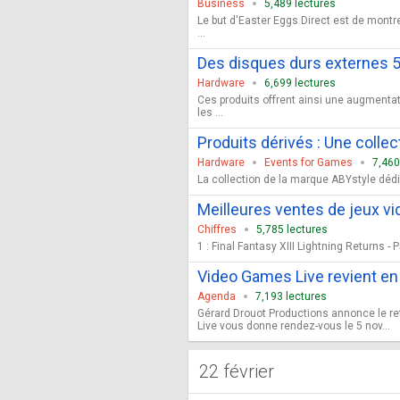
Business
5,489 lectures
Le but d'Easter Eggs Direct est de mont
...
Des disques durs externes 5
Hardware
6,699 lectures
Ces produits offrent ainsi une augmenta
les ...
Produits dérivés : Une colle
Hardware
Events for Games
7,460
La collection de la marque ABYstyle dédié
Meilleures ventes de jeux vi
Chiffres
5,785 lectures
1 : Final Fantasy XIII Lightning Returns - P
Video Games Live revient en
Agenda
7,193 lectures
Gérard Drouot Productions annonce le ret
Live vous donne rendez-vous le 5 nov...
22 février