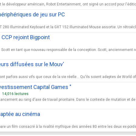
 le développeur américain, Robot Entertainment, ont signé un accord pour l'éditio
périphériques de jeu sur PC
 280 Illuminated Keyboard et la GXT 152 Illuminated Mouse assortie. Un rétroéclair
 CCP rejoint Bigpoint
aig Scott en tant que nouveau responsable de la conception. Scott, ancienneme
ueurs diffusées sur le Mouv'
nt parfois aussi vifs que ceux de la vie réelle... Qu'ils soient adeptes de World of
nvestissement Capital Games "
14,016 lectures
ancement au rang d'axe de travail prioritaire. Dans le contexte de mutation et de 
daptée au cinéma
are un film consacré à la rivalité mythique des années 80 entre les deux ex-poids