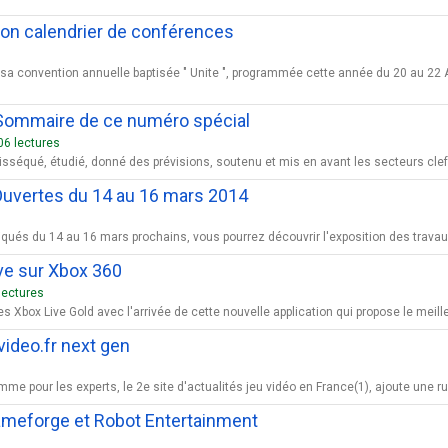
son calendrier de conférences
 sa convention annuelle baptisée " Unite ", programmée cette année du 20 au 22 Ao
- Sommaire de ce numéro spécial
06 lectures
sséqué, étudié, donné des prévisions, soutenu et mis en avant les secteurs clefs 
Ouvertes du 14 au 16 mars 2014
iqués du 14 au 16 mars prochains, vous pourrez découvrir l'exposition des trava
ive sur Xbox 360
lectures
box Live Gold avec l'arrivée de cette nouvelle application qui propose le meille
ideo.fr next gen
e pour les experts, le 2e site d'actualités jeu vidéo en France(1), ajoute une r
Gameforge et Robot Entertainment