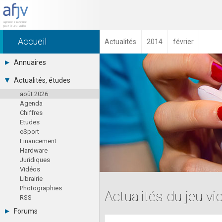
Accueil
Actualités
2014
février
Annuaires
Toutes les sociétés (691)
Actualités, études
Studios (418)
août 2026
Editeurs (49)
Agenda
Distributeurs (16)
Chiffres
Hard. / Accessoires (10)
Etudes
Middlewares (15)
eSport
Prestataires (99)
Financement
Assoc. / Syndicats (21)
Hardware
Formations / Ecoles (46)
Juridiques
Presse spécialisée (17)
Vidéos
Librairie
Photographies
Actualités du jeu vi
RSS
Forums