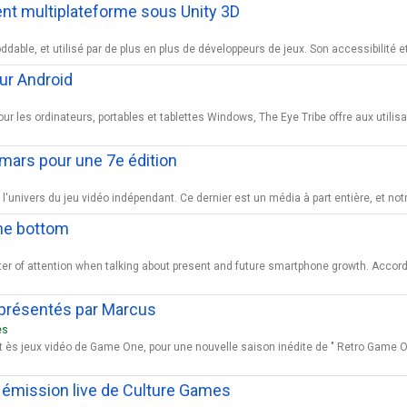
nt multiplateforme sous Unity 3D
ble, et utilisé par de plus en plus de développeurs de jeux. Son accessibilité et la
ur Android
 les ordinateurs, portables et tablettes Windows, The Eye Tribe offre aux utili
 mars pour une 7e édition
'univers du jeu vidéo indépendant. Ce dernier est un média à part entière, et not
the bottom
 of attention when talking about present and future smartphone growth. Accordin
 présentés par Marcus
es
 ès jeux vidéo de Game One, pour une nouvelle saison inédite de " Retro Game On
e émission live de Culture Games