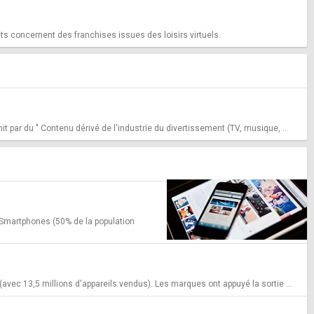
ets concernent des franchises issues des loisirs virtuels.
 par du " Contenu dérivé de l'industrie du divertissement (TV, musique, ...
Smartphones (50% de la population
vec 13,5 millions d'appareils vendus). Les marques ont appuyé la sortie ...