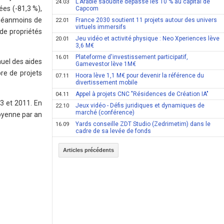
L'Arabie saoudite dépasse les 10 % au capital de
24.03
ées (-81,3 %),
Capcom
 néanmoins de
France 2030 soutient 11 projets autour des univers
22.01
virtuels immersifs
 de propriétés
Jeu vidéo et activité physique : Neo Xperiences lève
20.01
3,6 M€
Plateforme d'investissement participatif,
16.01
nuel des aides
Gamevestor lève 1M€
re de projets
Hoora lève 1,1 M€ pour devenir la référence du
07.11
divertissement mobile
Appel à projets CNC "Résidences de Création IA"
04.11
03 et 2011. En
Jeux vidéo - Défis juridiques et dynamiques de
22.10
marché (conférence)
moyenne par an
Yards conseille ZDT Studio (Zedrimetim) dans le
16.09
cadre de sa levée de fonds
Articles précédents