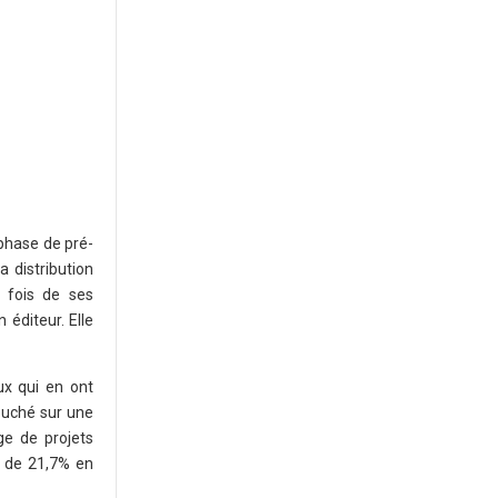
(phase de pré-
a distribution
 fois de ses
 éditeur. Elle
ux qui en ont
bouché sur une
e de projets
t de 21,7% en