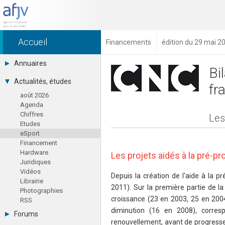
Accueil
Financements
édition du 29 mai 2
Annuaires
Bi
Toutes les sociétés (691)
Actualités, études
fr
Studios (418)
août 2026
Editeurs (49)
Agenda
Distributeurs (16)
Chiffres
Hard. / Accessoires (10)
Les
Etudes
Middlewares (15)
eSport
Prestataires (99)
Financement
Assoc. / Syndicats (21)
Hardware
Formations / Ecoles (46)
Les projets aidés à la pré-pr
Juridiques
Presse spécialisée (17)
Vidéos
Depuis la création de l'aide à la p
Librairie
2011). Sur la première partie de l
Photographies
croissance (23 en 2003, 25 en 2004
RSS
diminution (16 en 2008), corres
Forums
renouvellement, avant de progresse