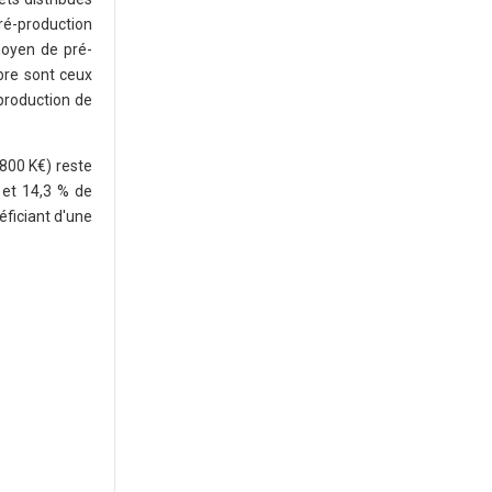
pré-production
moyen de pré-
mbre sont ceux
production de
 800 K€) reste
 et 14,3 % de
éficiant d'une