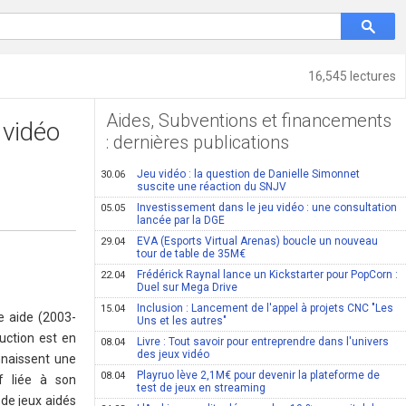
16,545 lectures
Aides, Subventions et financements
 vidéo
: dernières publications
Jeu vidéo : la question de Danielle Simonnet
30.06
suscite une réaction du SNJV
Investissement dans le jeu vidéo : une consultation
05.05
lancée par la DGE
EVA (Esports Virtual Arenas) boucle un nouveau
29.04
tour de table de 35M€
Frédérick Raynal lance un Kickstarter pour PopCorn :
22.04
Duel sur Mega Drive
Inclusion : Lancement de l'appel à projets CNC "Les
15.04
te aide (2003-
Uns et les autres"
uction est en
Livre : Tout savoir pour entreprendre dans l'univers
08.04
des jeux vidéo
nnaissent une
Playruo lève 2,1M€ pour devenir la plateforme de
08.04
f liée à son
test de jeux en streaming
de jeux aidés