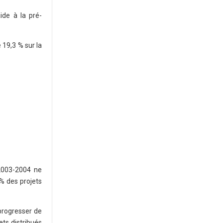
ide à la pré-
 19,3 % sur la
2003-2004 ne
 % des projets
 progresser de
ets distribués