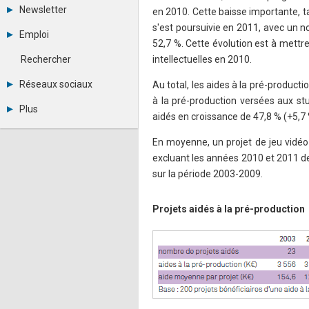
Tous les forums
Newsletter
en 2010. Cette baisse importante, t
Créer un compte
s'est poursuivie en 2011, avec un 
Archives
Se connecter
Emploi
Abonnement
Messages privés
52,7 %. Cette évolution est à mettre
Consulter les annonces
Contacter un modérateur
Rechercher
intellectuelles en 2010.
Déposer une annonce
Observatoire de l'emploi
Réseaux sociaux
Au total, les aides à la pré-product
Métiers et compétences
à la pré-production versées aux st
Twitter
Plus
Youtube
aidés en croissance de 47,8 % (+5,7
Annonceurs
LinkedIn
Statistiques
En moyenne, un projet de jeu vidéo 
Facebook
Plan du site
Instagram
excluant les années 2010 et 2011 de
Sitemap XML
Pinterest
sur la période 2003-2009.
Ping Awards
A propos
Mentions légales
Projets aidés à la pré-production