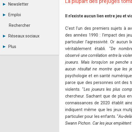
La plupart des préjugés tom
Tous les forums
Newsletter
Créer un compte
Archives
Se connecter
Emploi
Il n'existe aucun lien entre jeu et v
Abonnement
Messages privés
Consulter les annonces
Contacter un modérateur
Rechercher
C'est l'un des premiers sujets à av
Déposer une annonce
Observatoire de l'emploi
des années 1990 : l'impact des jeu
Réseaux sociaux
Métiers et compétences
particulier l'agressivité. Or aucun 
Twitter
Plus
véritablement établi. "
De nombreu
Youtube
Annonceurs
observé une corrélation entre la violen
LinkedIn
Statistiques
Facebook
joueurs. Mais lorsqu'on se penche su
Plan du site
Instagram
aucun résultat ne montre que les j
Sitemap XML
Pinterest
psychologie et en santé numérique
Ping Awards
parce que des personnes ont des tra
A propos
Mentions légales
violents. "
Les joueurs les plus compé
chercheur. Sachant que de plus en 
connaissances de 2020 établit ains
indiquent même que les jeux mutij
particulier pour les enfants. "
Au-delà
Swann Pichon. Car les jeux empiètent s