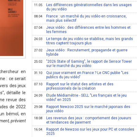
Les différences générationnelles dans les usages
11.05
du jeu vidéo
France : un marché du jeu vidéo en croissance,
08.04
mais plus sélectif
Jeux vidéo : des différences entre les hommes et
07.04
les femmes
Le temps de jeu vidéo se stabilise, mais les grands
24.03
titres captent toujours plus
Jeux vidéo : Recrutement, propagande et guerre
27.02
hybride
"2026 State of Gaming", le rapport de Sensor Tower
25.02
sur le marché du jeu vidéo
 chercheur en
Qui joue vraiment en France ? Le CNC publie "Les
31.10
publics du jeu vidéo"
e : ce serait
Rapport sur le statut des artistes et des
07.10
 vers des jeux
professionnels de la création
es
", détaille le
Etude Médiamétrie - SELL "Les français et le jeu
24.09
Une revue des
vidéo" en 2025
tudes de 2022
Rapport Newzoo 2025 sur le marché japonais des
29.08
jeux vidéo
 un bémol, en
Les revenus des jeux : comportement des joueurs
18.08
ment, prévient
et tendances de paiement
Rapport de Newzoo sur les jeux pour PC et consoles
16.04
2025