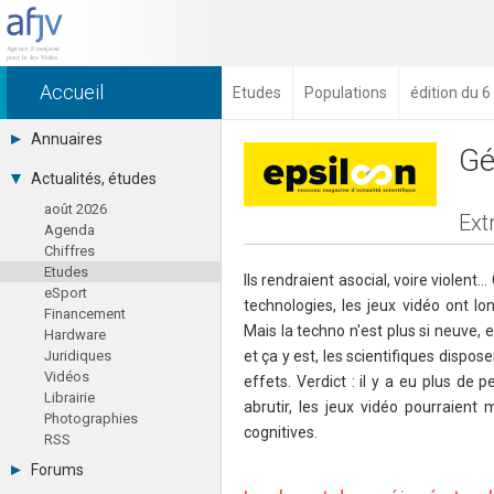
Accueil
Etudes
Populations
édition du 
Annuaires
Gé
Toutes les sociétés (691)
Actualités, études
Studios (418)
août 2026
Editeurs (49)
Ext
Agenda
Distributeurs (16)
Chiffres
Hard. / Accessoires (10)
Etudes
Middlewares (15)
Ils rendraient asocial, voire violent
eSport
Prestataires (99)
technologies, les jeux vidéo ont l
Financement
Assoc. / Syndicats (21)
Mais la techno n'est plus si neuve,
Hardware
Formations / Ecoles (46)
Juridiques
et ça y est, les scientifiques dispose
Presse spécialisée (17)
Vidéos
effets. Verdict : il y a eu plus de
Librairie
abrutir, les jeux vidéo pourraien
Photographies
cognitives.
RSS
Forums