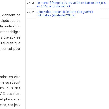
Le marché français du jeu vidéo en baisse de 5,8 %
27.03
en 2024, à 5,7 milliards €
Jeux vidéo, terrain de bataille des guerres
20.02
r, viennent de
culturelles (étude de l'OEJV)
éoludiques de
 la motivation
entent obligés
es travaux se
 faudrait que
 qui est pour
mains en être
 le sujet sont
sirs, 73 % des
67 % des non-
et plus sucré,
mes, ces jeux