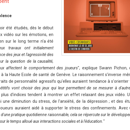
bent
iolence
oir été étudiés, dès le début
x vidéo sur les émotions, en
lien sur le long terme n'a été
x travaux ont initialement
ce des jeux et l'agressivité des
r la question de la causalité,
eux affectent le comportement des joueurs
", explique Swann Pichon,
 à la Haute Ecole de santé de Genève. Le raisonnement s'inverse mêm
its de personnalité agressifs qu'elles auraient tendance à s'orienter
titifs vont choisir des jeux qui leur permettent de se mesurer à d'autr
plus d'indices tendent à montrer un effet relaxant des jeux vidéo. 
i une diminution du stress, de l'anxiété, de la dépression ; et des é
oueurs auraient aidé à supporter le stress des confinements. Avec
 d'une pratique quotidienne raisonnable, cela se répercute sur le développe
ur le temps alloué aux interactions sociales et à l'éducation.
"