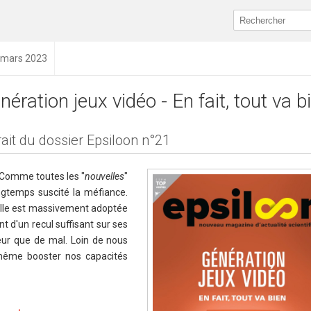
6 mars 2023
nération jeux vidéo - En fait, tout va b
rait du dossier Epsiloon n°21
… Comme toutes les "
nouvelles
"
ongtemps suscité la méfiance.
 elle est massivement adoptée
nt d'un recul suffisant sur ses
 peur que de mal. Loin de nous
t même booster nos capacités