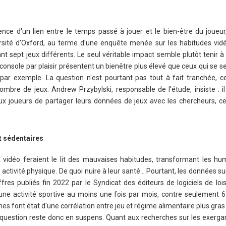
stence d'un lien entre le temps passé à jouer et le bien-être du joueu
ersité d'Oxford, au terme d'une enquête menée sur les habitudes vid
 sept jeux différents. Le seul véritable impact semble plutôt tenir à
 console par plaisir présentent un bienêtre plus élevé que ceux qui se s
par exemple. La question n'est pourtant pas tout à fait tranchée, c
ombre de jeux. Andrew Przybylski, responsable de l'étude, insiste : il
aux joueurs de partager leurs données de jeux avec les chercheurs, ce
t sédentaires
eux vidéo feraient le lit des mauvaises habitudes, transformant les hu
 activité physique. De quoi nuire à leur santé… Pourtant, les données sur
ffres publiés fin 2022 par le Syndicat des éditeurs de logiciels de loi
 une activité sportive au moins une fois par mois, contre seulement 
es font état d'une corrélation entre jeu et régime alimentaire plus gras 
question reste donc en suspens. Quant aux recherches sur les exerga